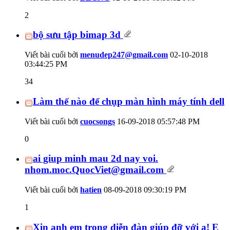
2
bộ sưu tập bimap 3d
Viết bài cuối bởi
menudep247@gmail.com
02-10-2018
03:44:25 PM
34
Làm thế nào để chụp màn hình máy tính dell
Viết bài cuối bởi
cuocsongs
16-09-2018
05:57:48 PM
0
ai giup minh mau 2d nay voi.
nhom.moc.QuocViet@gmail.com
Viết bài cuối bởi
hatien
08-09-2018
09:30:19 PM
1
Xin anh em trong diễn đàn giúp đỡ với ạ! E