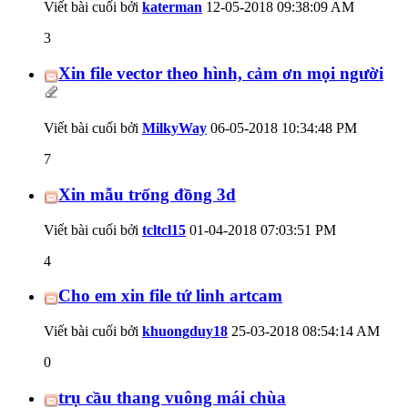
Viết bài cuối bởi
katerman
12-05-2018
09:38:09 AM
3
Xin file vector theo hình, cảm ơn mọi người
Viết bài cuối bởi
MilkyWay
06-05-2018
10:34:48 PM
7
Xin mẫu trống đồng 3d
Viết bài cuối bởi
tcltcl15
01-04-2018
07:03:51 PM
4
Cho em xin file tứ linh artcam
Viết bài cuối bởi
khuongduy18
25-03-2018
08:54:14 AM
0
trụ cầu thang vuông mái chùa