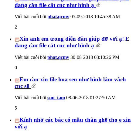
đang cần file cắt cnc như hình ạ
Viết bài cuối bởi
phat.qcmv
05-09-2018
10:45:38 AM
2
Xin anh em trong diễn đàn giúp đỡ với ạ! E
đang cần file cắt cnc như hình ạ
Viết bài cuối bởi
phat.qcmv
30-08-2018
03:10:26 PM
0
Em cần xin file hoa sen như hình làm vách
cnc sll
Viết bài cuối bởi
suu_tam
08-06-2018
01:27:50 AM
5
Kính nhờ các bác có mẫu chân ghế cho e xin
với ạ