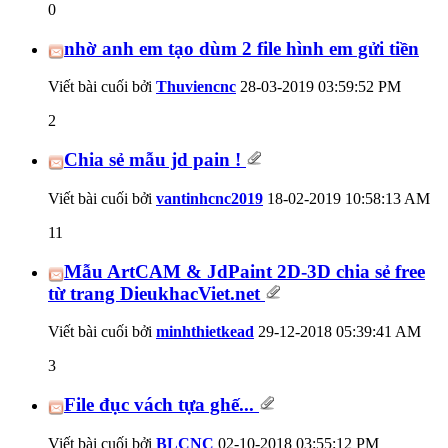
0
nhờ anh em tạo dùm 2 file hình em gửi tiền
Viết bài cuối bởi
Thuviencnc
28-03-2019
03:59:52 PM
2
Chia sẻ mẫu jd pain !
Viết bài cuối bởi
vantinhcnc2019
18-02-2019
10:58:13 AM
11
Mẫu ArtCAM & JdPaint 2D-3D chia sẻ free
từ trang DieukhacViet.net
Viết bài cuối bởi
minhthietkead
29-12-2018
05:39:41 AM
3
File đục vách tựa ghế...
Viết bài cuối bởi
BLCNC
02-10-2018
03:55:12 PM