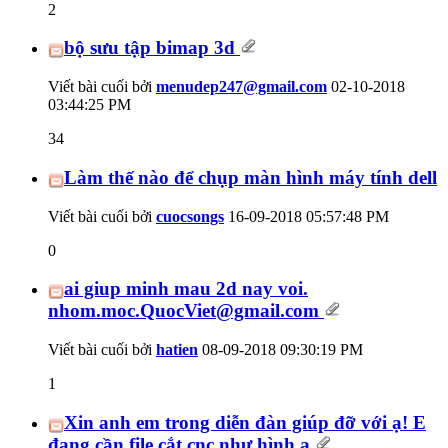
2
bộ sưu tập bimap 3d
Viết bài cuối bởi
menudep247@gmail.com
02-10-2018
03:44:25 PM
34
Làm thế nào để chụp màn hình máy tính dell
Viết bài cuối bởi
cuocsongs
16-09-2018
05:57:48 PM
0
ai giup minh mau 2d nay voi.
nhom.moc.QuocViet@gmail.com
Viết bài cuối bởi
hatien
08-09-2018
09:30:19 PM
1
Xin anh em trong diễn đàn giúp đỡ với ạ! E
đang cần file cắt cnc như hình ạ