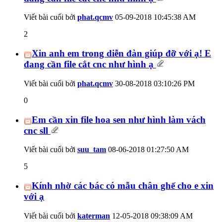
Viết bài cuối bởi
phat.qcmv
05-09-2018
10:45:38 AM
2
Xin anh em trong diễn đàn giúp đỡ với ạ! E
đang cần file cắt cnc như hình ạ
Viết bài cuối bởi
phat.qcmv
30-08-2018
03:10:26 PM
0
Em cần xin file hoa sen như hình làm vách
cnc sll
Viết bài cuối bởi
suu_tam
08-06-2018
01:27:50 AM
5
Kính nhờ các bác có mẫu chân ghế cho e xin
với ạ
Viết bài cuối bởi
katerman
12-05-2018
09:38:09 AM