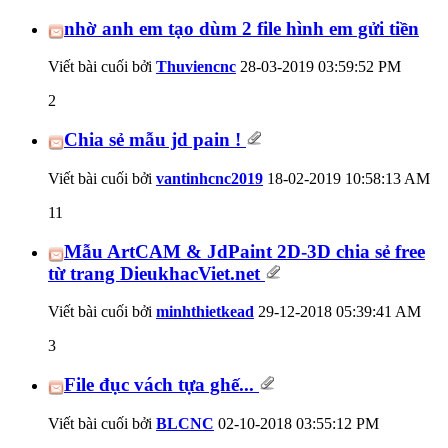
nhờ anh em tạo dùm 2 file hình em gửi tiền
Viết bài cuối bởi
Thuviencnc
28-03-2019
03:59:52 PM
2
Chia sẻ mẫu jd pain !
Viết bài cuối bởi
vantinhcnc2019
18-02-2019
10:58:13 AM
11
Mẫu ArtCAM & JdPaint 2D-3D chia sẻ free
từ trang DieukhacViet.net
Viết bài cuối bởi
minhthietkead
29-12-2018
05:39:41 AM
3
File đục vách tựa ghế...
Viết bài cuối bởi
BLCNC
02-10-2018
03:55:12 PM