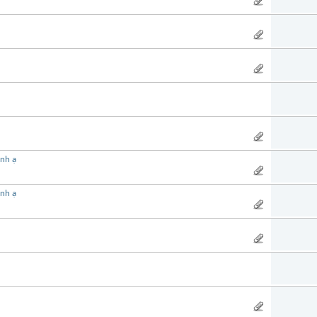
ình ạ
ình ạ