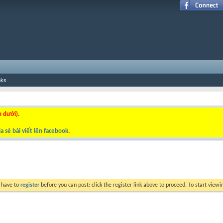
nks
n dưới).
a sẻ bài viết lên facebook
.
y have to
register
before you can post: click the register link above to proceed. To start view