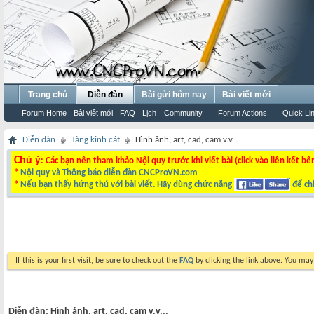
Trang chủ
Diễn đàn
Bài gửi hôm nay
Bài viết mới
Forum Home
Bài viết mới
FAQ
Lịch
Community
Forum Actions
Quick Li
Diễn đàn
Tàng kinh cát
Hình ảnh, art, cad, cam v.v...
Chú ý
: Các bạn nên tham khảo Nội quy trước khi viết bài (click vào liên kết bê
*
Nội quy và Thông báo diễn đàn CNCProVN.com
*
Nếu bạn thấy hứng thú với bài viết. Hãy dùng chức năng
để chi
If this is your first visit, be sure to check out the
FAQ
by clicking the link above. You ma
Diễn đàn:
Hình ảnh, art, cad, cam v.v...