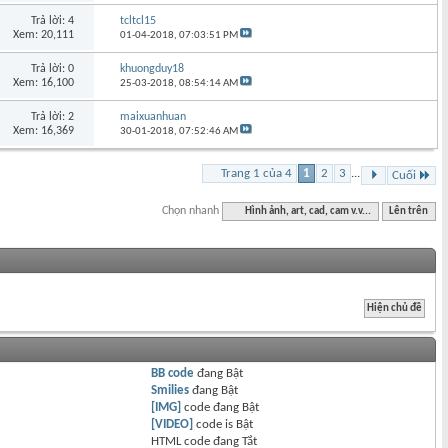
Trả lời: 4
tcltcl15
Xem: 20,111
01-04-2018,
07:03:51 PM
Trả lời: 0
khuongduy18
Xem: 16,100
25-03-2018,
08:54:14 AM
Trả lời: 2
maixuanhuan
Xem: 16,369
30-01-2018,
07:52:46 AM
Trang 1 của 4
1
2
3
...
Cuối
Chọn nhanh
Hình ảnh, art, cad, cam v.v...
Lên trên
BB code
đang
Bật
Smilies
đang
Bật
[IMG]
code đang
Bật
[VIDEO]
code is
Bật
HTML code đang
Tắt