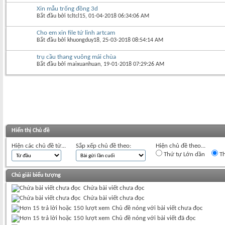
Xin mẫu trống đồng 3d
Bắt đầu bởi
tcltcl15
‎, 01-04-2018 06:34:06 AM
Cho em xin file tứ linh artcam
Bắt đầu bởi
khuongduy18
‎, 25-03-2018 08:54:14 AM
trụ cầu thang vuông mái chùa
Bắt đầu bởi
maixuanhuan
‎, 19-01-2018 07:29:26 AM
Hiển thị Chủ đề
Hiện các chủ đề từ...
Sắp xếp chủ đề theo:
Hiện chủ đề theo...
Thứ tự Lớn dần
Th
Chú giải biểu tượng
Chứa bài viết chưa đọc
Chứa bài viết chưa đọc
Chủ đề nóng với bài viết chưa đọc
Chủ đề nóng với bài viết đã đọc