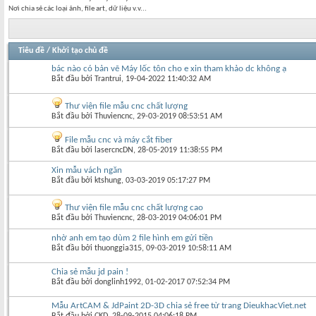
Nơi chia sẻ các loại ảnh, file art, dữ liệu v.v...
Tiêu đề
/
Khởi tạo chủ đề
bác nào có bản vẽ Máy lốc tôn cho e xin tham khảo dc không ạ
Bắt đầu bởi
Trantrui
‎, 19-04-2022 11:40:32 AM
Thư viện file mẫu cnc chất lượng
Bắt đầu bởi
Thuviencnc
‎, 29-03-2019 08:53:51 AM
File mẫu cnc và máy cắt fiber
Bắt đầu bởi
lasercncDN
‎, 28-05-2019 11:38:55 PM
Xin mẫu vách ngăn
Bắt đầu bởi
ktshung
‎, 03-03-2019 05:17:27 PM
Thư viện file mẫu cnc chất lượng cao
Bắt đầu bởi
Thuviencnc
‎, 28-03-2019 04:06:01 PM
nhờ anh em tạo dùm 2 file hình em gửi tiền
Bắt đầu bởi
thuonggia315
‎, 09-03-2019 10:58:11 AM
Chia sẻ mẫu jd pain !
Bắt đầu bởi
donglinh1992
‎, 01-02-2017 07:52:34 PM
Mẫu ArtCAM & JdPaint 2D-3D chia sẻ free từ trang DieukhacViet.net
Bắt đầu bởi
CKD
‎, 28-09-2015 04:06:18 PM