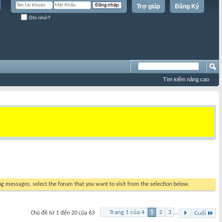
Trợ giúp
Đăng Ký
Ghi nhớ?
Tìm kiếm nâng cao
ing messages, select the forum that you want to visit from the selection below.
Trang 1 của 4
1
2
3
...
Chủ đề từ 1 đến 20 của 63
Cuối