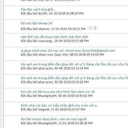
File đục vách tựa ghế...
Bắt đầu bởi
BLCNC
‎, 01-10-2018 05:08:29 PM
bộ sưu tập bimap 3d
1
2
Bắt đầu bởi
nhatson
‎, 17-01-2015 04:18:51 PM
Làm thế nào để chụp màn hình máy tính dell
Bắt đầu bởi
cuocsongs
‎, 16-09-2018 05:57:48 PM
ai giup minh mau 2d nay voi. nhom.moc.QuocViet@gmail.com
Bắt đầu bởi
nhom-moc Quoc Viet
‎, 08-09-2018 09:13:04 PM
Xin anh em trong diễn đàn giúp đỡ với ạ! E đang cần file cắt cnc như h
Bắt đầu bởi
phat.qcmv
‎, 30-08-2018 03:13:19 PM
Xin anh em trong diễn đàn giúp đỡ với ạ! E đang cần file cắt cnc như h
Bắt đầu bởi
phat.qcmv
‎, 30-08-2018 03:10:26 PM
Em cần xin file hoa sen như hình làm vách cnc sll
Bắt đầu bởi
khuongduy94
‎, 06-06-2018 02:45:02 PM
Kính nhờ các bác có mẫu chân ghế cho e xin với ạ
Bắt đầu bởi
longnnk
‎, 11-05-2018 05:07:07 PM
Xin file vector theo hình, cảm ơn mọi người
Bắt đầu bởi
khuongduy94
‎, 11-01-2018 03:38:38 PM