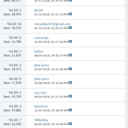
Xem: 40,577
29-12-2018,
05:39:41 AM
Trả lời: 2
BLCNC
Xem: 28,993
02-10-2018,
03:55:12 PM
Trả lời: 34
menudep247@gmail.com
Xem: 78,379
02-10-2018,
03:44:25 PM
Trả lời: 0
cuocsongs
Xem: 14,786
16-09-2018,
05:57:48 PM
Trả lời: 1
hatien
Xem: 15,670
08-09-2018,
09:30:19 PM
Trả lời: 2
phat.qcmv
Xem: 18,073
05-09-2018,
10:45:38 AM
Trả lời: 0
phat.qcmv
Xem: 17,878
30-08-2018,
03:10:26 PM
Trả lời: 5
suu_tam
Xem: 43,749
08-06-2018,
01:27:50 AM
Trả lời: 3
katerman
Xem: 59,682
12-05-2018,
09:38:09 AM
Trả lời: 7
MilkyWay
Xem: 22,300
06-05-2018,
10:34:48 PM