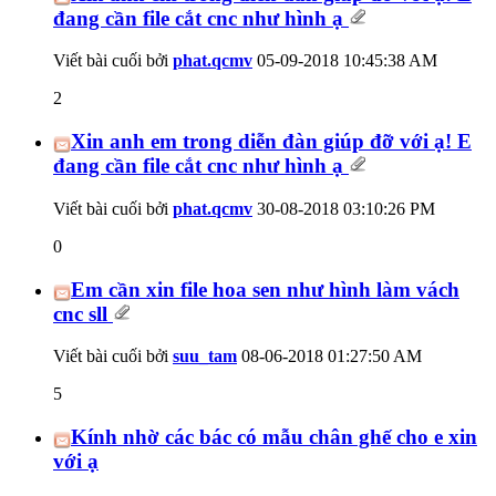
đang cần file cắt cnc như hình ạ
Viết bài cuối bởi
phat.qcmv
05-09-2018
10:45:38 AM
2
Xin anh em trong diễn đàn giúp đỡ với ạ! E
đang cần file cắt cnc như hình ạ
Viết bài cuối bởi
phat.qcmv
30-08-2018
03:10:26 PM
0
Em cần xin file hoa sen như hình làm vách
cnc sll
Viết bài cuối bởi
suu_tam
08-06-2018
01:27:50 AM
5
Kính nhờ các bác có mẫu chân ghế cho e xin
với ạ