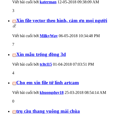
Viết bài cuối bởi
katerman
12-05-2018
09:38:09 AM
3
Xin file vector theo hình, cảm ơn mọi người
Viết bài cuối bởi
MilkyWay
06-05-2018
10:34:48 PM
7
Xin mẫu trống đồng 3d
Viết bài cuối bởi
tcltcl15
01-04-2018
07:03:51 PM
4
Cho em xin file tứ linh artcam
Viết bài cuối bởi
khuongduy18
25-03-2018
08:54:14 AM
0
trụ cầu thang vuông mái chùa