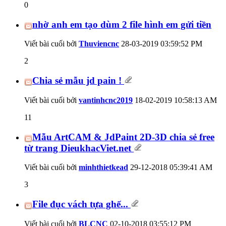
0
nhờ anh em tạo dùm 2 file hình em gửi tiền
Viết bài cuối bởi
Thuviencnc
28-03-2019
03:59:52 PM
2
Chia sẻ mẫu jd pain !
Viết bài cuối bởi
vantinhcnc2019
18-02-2019
10:58:13 AM
11
Mẫu ArtCAM & JdPaint 2D-3D chia sẻ free
từ trang DieukhacViet.net
Viết bài cuối bởi
minhthietkead
29-12-2018
05:39:41 AM
3
File đục vách tựa ghế...
Viết bài cuối bởi
BLCNC
02-10-2018
03:55:12 PM