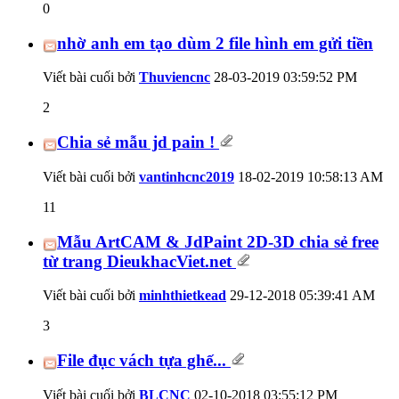
0
nhờ anh em tạo dùm 2 file hình em gửi tiền
Viết bài cuối bởi
Thuviencnc
28-03-2019
03:59:52 PM
2
Chia sẻ mẫu jd pain !
Viết bài cuối bởi
vantinhcnc2019
18-02-2019
10:58:13 AM
11
Mẫu ArtCAM & JdPaint 2D-3D chia sẻ free
từ trang DieukhacViet.net
Viết bài cuối bởi
minhthietkead
29-12-2018
05:39:41 AM
3
File đục vách tựa ghế...
Viết bài cuối bởi
BLCNC
02-10-2018
03:55:12 PM