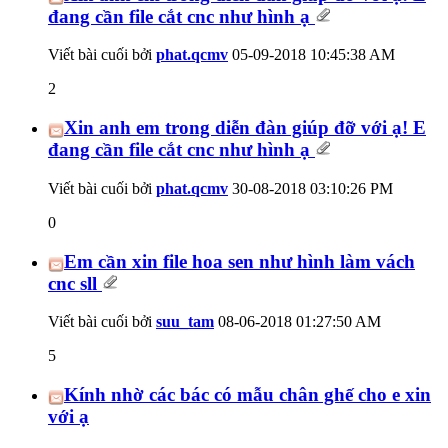
đang cần file cắt cnc như hình ạ
Viết bài cuối bởi
phat.qcmv
05-09-2018
10:45:38 AM
2
Xin anh em trong diễn đàn giúp đỡ với ạ! E
đang cần file cắt cnc như hình ạ
Viết bài cuối bởi
phat.qcmv
30-08-2018
03:10:26 PM
0
Em cần xin file hoa sen như hình làm vách
cnc sll
Viết bài cuối bởi
suu_tam
08-06-2018
01:27:50 AM
5
Kính nhờ các bác có mẫu chân ghế cho e xin
với ạ