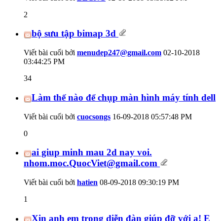
2
bộ sưu tập bimap 3d
Viết bài cuối bởi
menudep247@gmail.com
02-10-2018
03:44:25 PM
34
Làm thế nào để chụp màn hình máy tính dell
Viết bài cuối bởi
cuocsongs
16-09-2018
05:57:48 PM
0
ai giup minh mau 2d nay voi.
nhom.moc.QuocViet@gmail.com
Viết bài cuối bởi
hatien
08-09-2018
09:30:19 PM
1
Xin anh em trong diễn đàn giúp đỡ với ạ! E