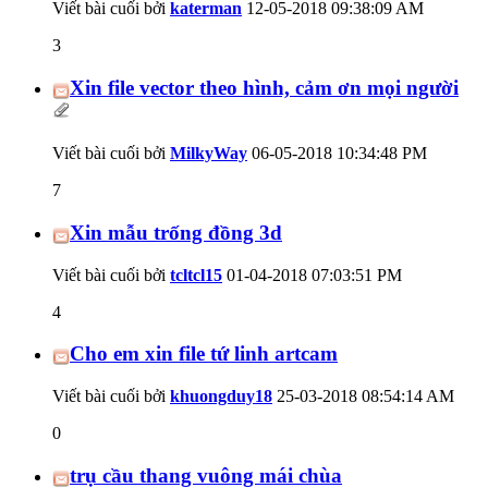
Viết bài cuối bởi
katerman
12-05-2018
09:38:09 AM
3
Xin file vector theo hình, cảm ơn mọi người
Viết bài cuối bởi
MilkyWay
06-05-2018
10:34:48 PM
7
Xin mẫu trống đồng 3d
Viết bài cuối bởi
tcltcl15
01-04-2018
07:03:51 PM
4
Cho em xin file tứ linh artcam
Viết bài cuối bởi
khuongduy18
25-03-2018
08:54:14 AM
0
trụ cầu thang vuông mái chùa