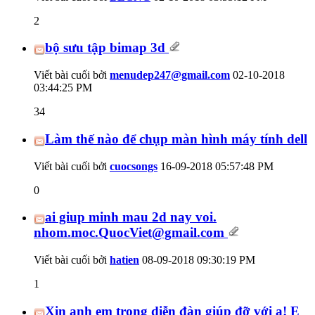
2
bộ sưu tập bimap 3d
Viết bài cuối bởi
menudep247@gmail.com
02-10-2018
03:44:25 PM
34
Làm thế nào để chụp màn hình máy tính dell
Viết bài cuối bởi
cuocsongs
16-09-2018
05:57:48 PM
0
ai giup minh mau 2d nay voi.
nhom.moc.QuocViet@gmail.com
Viết bài cuối bởi
hatien
08-09-2018
09:30:19 PM
1
Xin anh em trong diễn đàn giúp đỡ với ạ! E