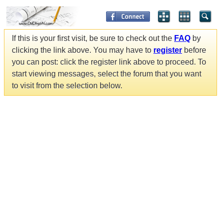
If this is your first visit, be sure to check out the
FAQ
by
clicking the link above. You may have to
register
before
you can post: click the register link above to proceed. To
start viewing messages, select the forum that you want
to visit from the selection below.