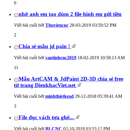
0
nhờ anh em tạo dùm 2 file hình em gửi tiền
Viết bài cuối bởi
Thuviencnc
28-03-2019
03:59:52 PM
2
Chia sẻ mẫu jd pain !
Viết bài cuối bởi
vantinhcnc2019
18-02-2019
10:58:13 AM
11
Mẫu ArtCAM & JdPaint 2D-3D chia sẻ free
từ trang DieukhacViet.net
Viết bài cuối bởi
minhthietkead
29-12-2018
05:39:41 AM
3
File đục vách tựa ghế...
Viết bài cuối bởi
BLCNC
02-10-2018
03:55:12 PM