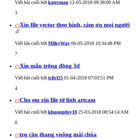
Viết bài cuối bởi
katerman
12-05-2018
09:38:09 AM
3
Xin file vector theo hình, cảm ơn mọi người
Viết bài cuối bởi
MilkyWay
06-05-2018
10:34:48 PM
7
Xin mẫu trống đồng 3d
Viết bài cuối bởi
tcltcl15
01-04-2018
07:03:51 PM
4
Cho em xin file tứ linh artcam
Viết bài cuối bởi
khuongduy18
25-03-2018
08:54:14 AM
0
trụ cầu thang vuông mái chùa