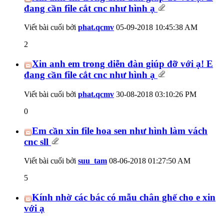
đang cần file cắt cnc như hình ạ
Viết bài cuối bởi
phat.qcmv
05-09-2018
10:45:38 AM
2
Xin anh em trong diễn đàn giúp đỡ với ạ! E
đang cần file cắt cnc như hình ạ
Viết bài cuối bởi
phat.qcmv
30-08-2018
03:10:26 PM
0
Em cần xin file hoa sen như hình làm vách
cnc sll
Viết bài cuối bởi
suu_tam
08-06-2018
01:27:50 AM
5
Kính nhờ các bác có mẫu chân ghế cho e xin
với ạ