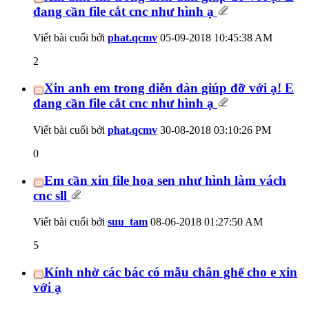
đang cần file cắt cnc như hình ạ
Viết bài cuối bởi
phat.qcmv
05-09-2018
10:45:38 AM
2
Xin anh em trong diễn đàn giúp đỡ với ạ! E
đang cần file cắt cnc như hình ạ
Viết bài cuối bởi
phat.qcmv
30-08-2018
03:10:26 PM
0
Em cần xin file hoa sen như hình làm vách
cnc sll
Viết bài cuối bởi
suu_tam
08-06-2018
01:27:50 AM
5
Kính nhờ các bác có mẫu chân ghế cho e xin
với ạ