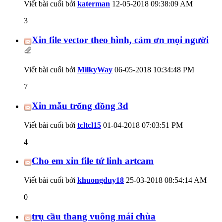
Viết bài cuối bởi
katerman
12-05-2018
09:38:09 AM
3
Xin file vector theo hình, cảm ơn mọi người
Viết bài cuối bởi
MilkyWay
06-05-2018
10:34:48 PM
7
Xin mẫu trống đồng 3d
Viết bài cuối bởi
tcltcl15
01-04-2018
07:03:51 PM
4
Cho em xin file tứ linh artcam
Viết bài cuối bởi
khuongduy18
25-03-2018
08:54:14 AM
0
trụ cầu thang vuông mái chùa