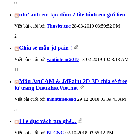
0
nhờ anh em tạo dùm 2 file hình em gửi tiền
Viết bài cuối bởi
Thuviencnc
28-03-2019
03:59:52 PM
2
Chia sẻ mẫu jd pain !
Viết bài cuối bởi
vantinhcnc2019
18-02-2019
10:58:13 AM
11
Mẫu ArtCAM & JdPaint 2D-3D chia sẻ free
từ trang DieukhacViet.net
Viết bài cuối bởi
minhthietkead
29-12-2018
05:39:41 AM
3
File đục vách tựa ghế...
Viết bài cuối bởi
BLCNC
02-10-2018
03:55:12 PM