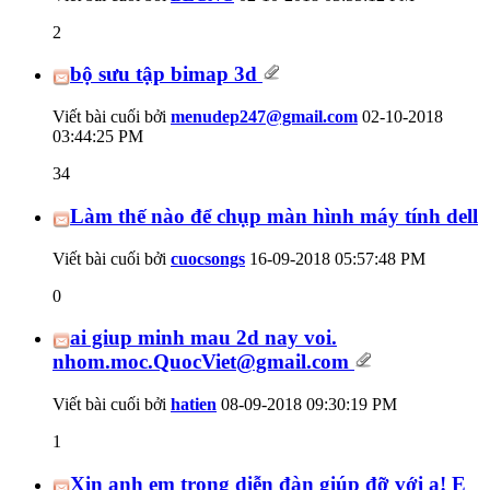
2
bộ sưu tập bimap 3d
Viết bài cuối bởi
menudep247@gmail.com
02-10-2018
03:44:25 PM
34
Làm thế nào để chụp màn hình máy tính dell
Viết bài cuối bởi
cuocsongs
16-09-2018
05:57:48 PM
0
ai giup minh mau 2d nay voi.
nhom.moc.QuocViet@gmail.com
Viết bài cuối bởi
hatien
08-09-2018
09:30:19 PM
1
Xin anh em trong diễn đàn giúp đỡ với ạ! E