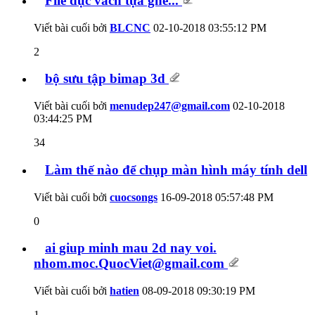
File đục vách tựa ghế...
Viết bài cuối bởi
BLCNC
02-10-2018
03:55:12 PM
2
bộ sưu tập bimap 3d
Viết bài cuối bởi
menudep247@gmail.com
02-10-2018
03:44:25 PM
34
Làm thế nào để chụp màn hình máy tính dell
Viết bài cuối bởi
cuocsongs
16-09-2018
05:57:48 PM
0
ai giup minh mau 2d nay voi.
nhom.moc.QuocViet@gmail.com
Viết bài cuối bởi
hatien
08-09-2018
09:30:19 PM
1