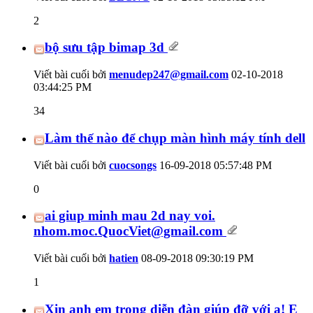
2
bộ sưu tập bimap 3d
Viết bài cuối bởi
menudep247@gmail.com
02-10-2018
03:44:25 PM
34
Làm thế nào để chụp màn hình máy tính dell
Viết bài cuối bởi
cuocsongs
16-09-2018
05:57:48 PM
0
ai giup minh mau 2d nay voi.
nhom.moc.QuocViet@gmail.com
Viết bài cuối bởi
hatien
08-09-2018
09:30:19 PM
1
Xin anh em trong diễn đàn giúp đỡ với ạ! E