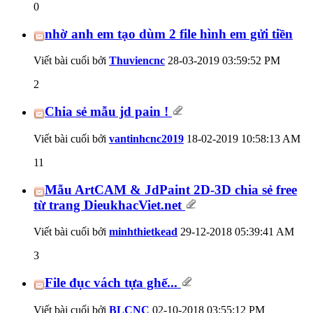
0
nhờ anh em tạo dùm 2 file hình em gửi tiền
Viết bài cuối bởi
Thuviencnc
28-03-2019
03:59:52 PM
2
Chia sẻ mẫu jd pain !
Viết bài cuối bởi
vantinhcnc2019
18-02-2019
10:58:13 AM
11
Mẫu ArtCAM & JdPaint 2D-3D chia sẻ free
từ trang DieukhacViet.net
Viết bài cuối bởi
minhthietkead
29-12-2018
05:39:41 AM
3
File đục vách tựa ghế...
Viết bài cuối bởi
BLCNC
02-10-2018
03:55:12 PM