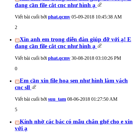
đang cần file cắt cnc như hình ạ
Viết bài cuối bởi
phat.qcmv
05-09-2018
10:45:38 AM
2
Xin anh em trong diễn đàn giúp đỡ với ạ! E
đang cần file cắt cnc như hình ạ
Viết bài cuối bởi
phat.qcmv
30-08-2018
03:10:26 PM
0
Em cần xin file hoa sen như hình làm vách
cnc sll
Viết bài cuối bởi
suu_tam
08-06-2018
01:27:50 AM
5
Kính nhờ các bác có mẫu chân ghế cho e xin
với ạ