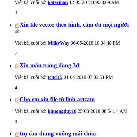
Viết bài cuối bởi
katerman
12-05-2018
09:38:09 AM
3
Xin file vector theo hình, cảm ơn mọi người
Viết bài cuối bởi
MilkyWay
06-05-2018
10:34:48 PM
7
Xin mẫu trống đồng 3d
Viết bài cuối bởi
tcltcl15
01-04-2018
07:03:51 PM
4
Cho em xin file tứ linh artcam
Viết bài cuối bởi
khuongduy18
25-03-2018
08:54:14 AM
0
trụ cầu thang vuông mái chùa