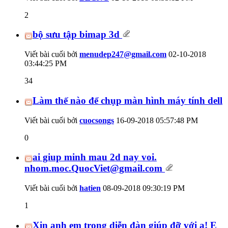
2
bộ sưu tập bimap 3d
Viết bài cuối bởi
menudep247@gmail.com
02-10-2018
03:44:25 PM
34
Làm thế nào để chụp màn hình máy tính dell
Viết bài cuối bởi
cuocsongs
16-09-2018
05:57:48 PM
0
ai giup minh mau 2d nay voi.
nhom.moc.QuocViet@gmail.com
Viết bài cuối bởi
hatien
08-09-2018
09:30:19 PM
1
Xin anh em trong diễn đàn giúp đỡ với ạ! E