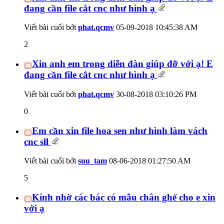
đang cần file cắt cnc như hình ạ
Viết bài cuối bởi
phat.qcmv
05-09-2018
10:45:38 AM
2
Xin anh em trong diễn đàn giúp đỡ với ạ! E
đang cần file cắt cnc như hình ạ
Viết bài cuối bởi
phat.qcmv
30-08-2018
03:10:26 PM
0
Em cần xin file hoa sen như hình làm vách
cnc sll
Viết bài cuối bởi
suu_tam
08-06-2018
01:27:50 AM
5
Kính nhờ các bác có mẫu chân ghế cho e xin
với ạ