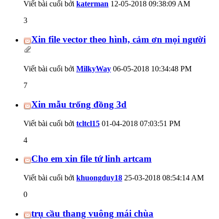
Viết bài cuối bởi
katerman
12-05-2018
09:38:09 AM
3
Xin file vector theo hình, cảm ơn mọi người
Viết bài cuối bởi
MilkyWay
06-05-2018
10:34:48 PM
7
Xin mẫu trống đồng 3d
Viết bài cuối bởi
tcltcl15
01-04-2018
07:03:51 PM
4
Cho em xin file tứ linh artcam
Viết bài cuối bởi
khuongduy18
25-03-2018
08:54:14 AM
0
trụ cầu thang vuông mái chùa