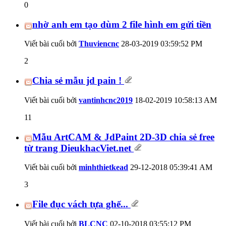
0
nhờ anh em tạo dùm 2 file hình em gửi tiền
Viết bài cuối bởi
Thuviencnc
28-03-2019
03:59:52 PM
2
Chia sẻ mẫu jd pain !
Viết bài cuối bởi
vantinhcnc2019
18-02-2019
10:58:13 AM
11
Mẫu ArtCAM & JdPaint 2D-3D chia sẻ free
từ trang DieukhacViet.net
Viết bài cuối bởi
minhthietkead
29-12-2018
05:39:41 AM
3
File đục vách tựa ghế...
Viết bài cuối bởi
BLCNC
02-10-2018
03:55:12 PM