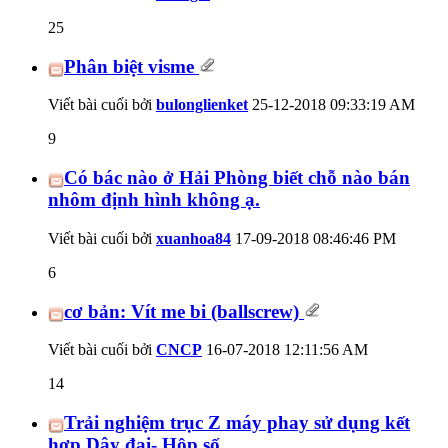
25
Phân biệt visme
Viết bài cuối bởi
bulonglienket
25-12-2018
09:33:19 AM
9
Có bác nào ở Hải Phòng biết chỗ nào bán
nhôm định hình không ạ.
Viết bài cuối bởi
xuanhoa84
17-09-2018
08:46:46 PM
6
cơ bản: Vít me bi (ballscrew)
Viết bài cuối bởi
CNCP
16-07-2018
12:11:56 AM
14
Trải nghiệm trục Z máy phay sử dụng kết
hợp Dây đai- Hộp số