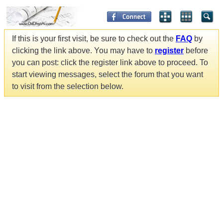
If this is your first visit, be sure to check out the
FAQ
by
clicking the link above. You may have to
register
before
you can post: click the register link above to proceed. To
start viewing messages, select the forum that you want
to visit from the selection below.