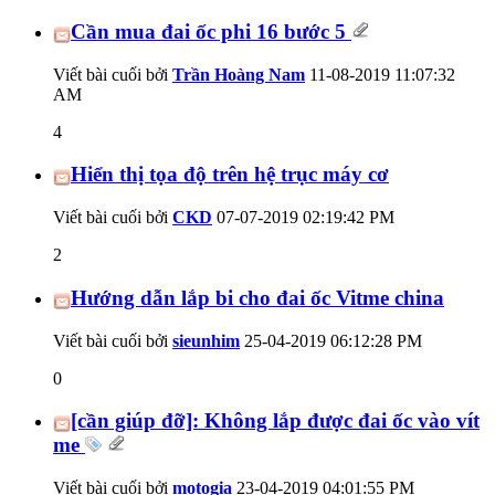
Cần mua đai ốc phi 16 bước 5
Viết bài cuối bởi
Trần Hoàng Nam
11-08-2019
11:07:32
AM
4
Hiển thị tọa độ trên hệ trục máy cơ
Viết bài cuối bởi
CKD
07-07-2019
02:19:42 PM
2
Hướng dẫn lắp bi cho đai ốc Vitme china
Viết bài cuối bởi
sieunhim
25-04-2019
06:12:28 PM
0
[cần giúp đỡ]: Không lắp được đai ốc vào vít
me
Viết bài cuối bởi
motogia
23-04-2019
04:01:55 PM