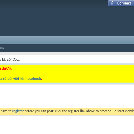
nks
 bi, gối đở...
n dưới).
a sẻ bài viết lên facebook
.
y have to
register
before you can post: click the register link above to proceed. To start view