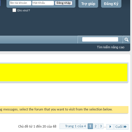
Trợ giúp
Đăng Ký
Ghi nhớ?
Tìm kiếm nâng cao
ing messages, select the forum that you want to visit from the selection below.
Trang 1 của 4
1
2
3
...
Chủ đề từ 1 đến 20 của 68
Cuối