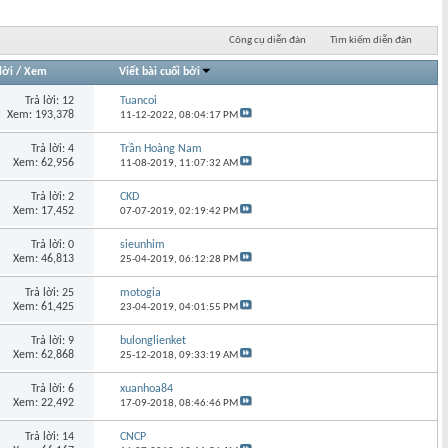
Công cụ diễn đàn
Tìm kiếm diễn đàn
lời
/
Xem
Viết bài cuối bởi
Trả lời: 12
Tuancoi
Xem: 193,378
11-12-2022,
08:04:17 PM
Trả lời: 4
Trần Hoàng Nam
Xem: 62,956
11-08-2019,
11:07:32 AM
Trả lời: 2
CKD
Xem: 17,452
07-07-2019,
02:19:42 PM
Trả lời: 0
sieunhim
Xem: 46,813
25-04-2019,
06:12:28 PM
Trả lời: 25
motogia
Xem: 61,425
23-04-2019,
04:01:55 PM
Trả lời: 9
bulonglienket
Xem: 62,868
25-12-2018,
09:33:19 AM
Trả lời: 6
xuanhoa84
Xem: 22,492
17-09-2018,
08:46:46 PM
Trả lời: 14
CNCP