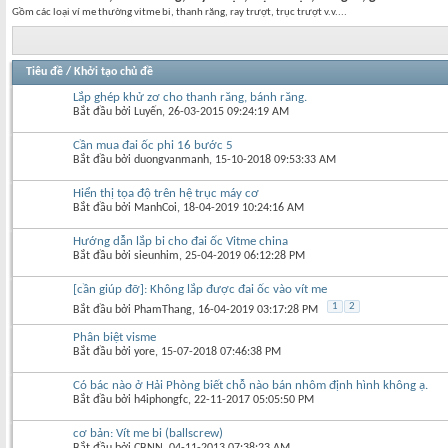
Gồm các loại ví me thường vitme bi, thanh răng, ray trượt, trục trượt v.v....
Tiêu đề
/
Khởi tạo chủ đề
Lắp ghép khử zơ cho thanh răng, bánh răng.
Bắt đầu bởi
Luyến
‎, 26-03-2015 09:24:19 AM
Cần mua đai ốc phi 16 bước 5
Bắt đầu bởi
duongvanmanh
‎, 15-10-2018 09:53:33 AM
Hiển thị tọa độ trên hệ trục máy cơ
Bắt đầu bởi
ManhCoi
‎, 18-04-2019 10:24:16 AM
Hướng dẫn lắp bi cho đai ốc Vitme china
Bắt đầu bởi
sieunhim
‎, 25-04-2019 06:12:28 PM
[cần giúp đỡ]: Không lắp được đai ốc vào vít me
1
2
Bắt đầu bởi
PhamThang
‎, 16-04-2019 03:17:28 PM
Phân biệt visme
Bắt đầu bởi
yore
‎, 15-07-2018 07:46:38 PM
Có bác nào ở Hải Phòng biết chỗ nào bán nhôm định hình không ạ.
Bắt đầu bởi
h4iphongfc
‎, 22-11-2017 05:05:50 PM
cơ bản: Vít me bi (ballscrew)
Bắt đầu bởi
CBNN
‎, 04-11-2013 07:38:23 AM