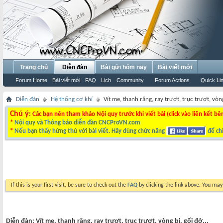
Trang chủ
Diễn đàn
Bài gửi hôm nay
Bài viết mới
Forum Home
Bài viết mới
FAQ
Lịch
Community
Forum Actions
Quick Li
Diễn đàn
Hệ thống cơ khí
Vít me, thanh răng, ray trượt, trục trượt, vòng
Chú ý
: Các bạn nên tham khảo Nội quy trước khi viết bài (click vào liên kết bê
*
Nội quy và Thông báo diễn đàn CNCProVN.com
*
Nếu bạn thấy hứng thú với bài viết. Hãy dùng chức năng
để chi
If this is your first visit, be sure to check out the
FAQ
by clicking the link above. You ma
Diễn đàn:
Vít me, thanh răng, ray trượt, trục trượt, vòng bi, gối đở...