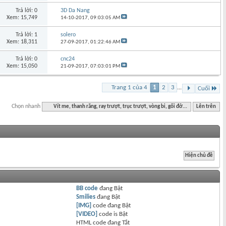
Trả lời: 0
3D Da Nang
Xem: 15,749
14-10-2017,
09:03:05 AM
Trả lời: 1
solero
Xem: 18,311
27-09-2017,
01:22:46 AM
Trả lời: 0
cnc24
Xem: 15,050
21-09-2017,
07:03:01 PM
Trang 1 của 4
1
2
3
...
Cuối
Chọn nhanh
Vít me, thanh răng, ray trượt, trục trượt, vòng bi, gối đở...
Lên trên
BB code
đang
Bật
Smilies
đang
Bật
[IMG]
code đang
Bật
[VIDEO]
code is
Bật
HTML code đang
Tắt