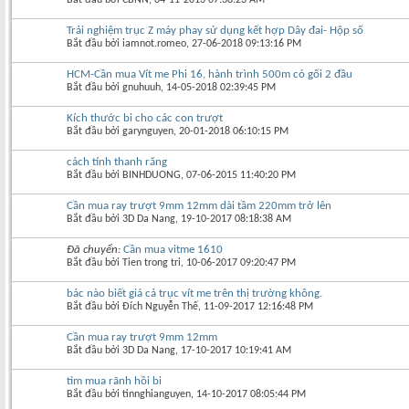
Trải nghiệm trục Z máy phay sử dụng kết hợp Dây đai- Hộp số
Bắt đầu bởi
iamnot.romeo
‎, 27-06-2018 09:13:16 PM
HCM-Cần mua Vít me Phi 16, hành trình 500m có gối 2 đầu
Bắt đầu bởi
gnuhuuh
‎, 14-05-2018 02:39:45 PM
Kích thước bi cho các con trượt
Bắt đầu bởi
garynguyen
‎, 20-01-2018 06:10:15 PM
cách tính thanh răng
Bắt đầu bởi
BINHDUONG
‎, 07-06-2015 11:40:20 PM
Cần mua ray trượt 9mm 12mm dài tầm 220mm trở lên
Bắt đầu bởi
3D Da Nang
‎, 19-10-2017 08:18:38 AM
Đã chuyển:
Cần mua vitme 1610
Bắt đầu bởi
Tien trong tri
‎, 10-06-2017 09:20:47 PM
bác nào biết giá cả trục vít me trên thị trường không.
Bắt đầu bởi
Đích Nguyễn Thế
‎, 11-09-2017 12:16:48 PM
Cần mua ray trượt 9mm 12mm
Bắt đầu bởi
3D Da Nang
‎, 17-10-2017 10:19:41 AM
tìm mua rãnh hồi bi
Bắt đầu bởi
tinnghianguyen
‎, 14-10-2017 08:05:44 PM