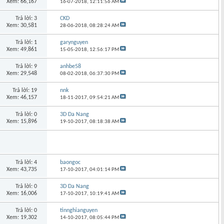
Xem: 66,167
16-07-2018,
12:11:56 AM
Trả lời: 3
CKD
Xem: 30,581
28-06-2018,
08:28:24 AM
Trả lời: 1
garynguyen
Xem: 49,861
15-05-2018,
12:56:17 PM
Trả lời: 9
anhbe58
Xem: 29,548
08-02-2018,
06:37:30 PM
Trả lời: 19
nnk
Xem: 46,157
18-11-2017,
09:54:21 AM
Trả lời: 0
3D Da Nang
Xem: 15,896
19-10-2017,
08:18:38 AM
Trả lời: 4
baongoc
Xem: 43,735
17-10-2017,
04:01:14 PM
Trả lời: 0
3D Da Nang
Xem: 16,006
17-10-2017,
10:19:41 AM
Trả lời: 0
tinnghianguyen
Xem: 19,302
14-10-2017,
08:05:44 PM