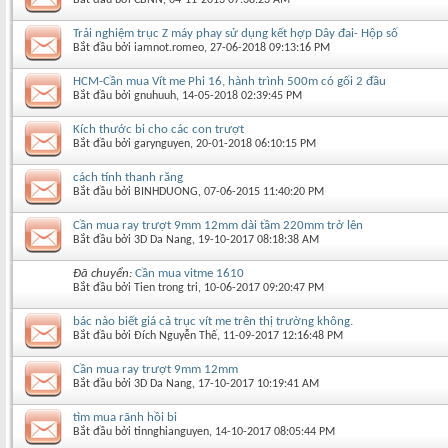
Trải nghiệm trục Z máy phay sử dụng kết hợp Dây đai- Hộp số
Bắt đầu bởi
iamnot.romeo
‎, 27-06-2018 09:13:16 PM
HCM-Cần mua Vít me Phi 16, hành trình 500m có gối 2 đầu
Bắt đầu bởi
gnuhuuh
‎, 14-05-2018 02:39:45 PM
Kích thước bi cho các con trượt
Bắt đầu bởi
garynguyen
‎, 20-01-2018 06:10:15 PM
cách tính thanh răng
Bắt đầu bởi
BINHDUONG
‎, 07-06-2015 11:40:20 PM
Cần mua ray trượt 9mm 12mm dài tầm 220mm trở lên
Bắt đầu bởi
3D Da Nang
‎, 19-10-2017 08:18:38 AM
Đã chuyển:
Cần mua vitme 1610
Bắt đầu bởi
Tien trong tri
‎, 10-06-2017 09:20:47 PM
bác nào biết giá cả trục vít me trên thị trường không.
Bắt đầu bởi
Đích Nguyễn Thế
‎, 11-09-2017 12:16:48 PM
Cần mua ray trượt 9mm 12mm
Bắt đầu bởi
3D Da Nang
‎, 17-10-2017 10:19:41 AM
tìm mua rãnh hồi bi
Bắt đầu bởi
tinnghianguyen
‎, 14-10-2017 08:05:44 PM