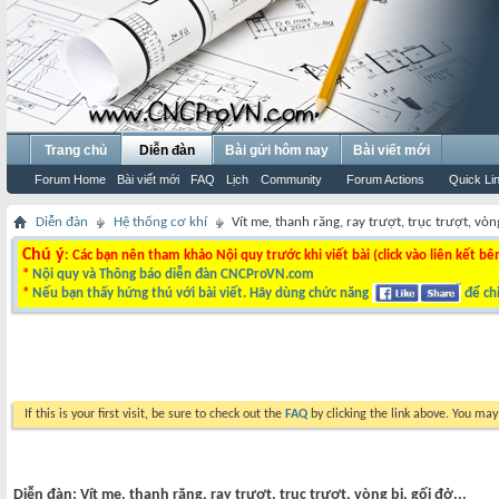
Trang chủ
Diễn đàn
Bài gửi hôm nay
Bài viết mới
Forum Home
Bài viết mới
FAQ
Lịch
Community
Forum Actions
Quick Li
Diễn đàn
Hệ thống cơ khí
Vít me, thanh răng, ray trượt, trục trượt, vòng
Chú ý
: Các bạn nên tham khảo Nội quy trước khi viết bài (click vào liên kết bê
*
Nội quy và Thông báo diễn đàn CNCProVN.com
*
Nếu bạn thấy hứng thú với bài viết. Hãy dùng chức năng
để chi
If this is your first visit, be sure to check out the
FAQ
by clicking the link above. You ma
Diễn đàn:
Vít me, thanh răng, ray trượt, trục trượt, vòng bi, gối đở...