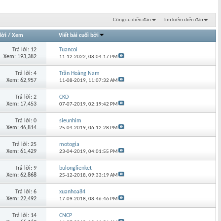
Công cụ diễn đàn
Tìm kiếm diễn đàn
lời
/
Xem
Viết bài cuối bởi
Trả lời: 12
Tuancoi
Xem: 193,382
11-12-2022,
08:04:17 PM
Trả lời: 4
Trần Hoàng Nam
Xem: 62,957
11-08-2019,
11:07:32 AM
Trả lời: 2
CKD
Xem: 17,453
07-07-2019,
02:19:42 PM
Trả lời: 0
sieunhim
Xem: 46,814
25-04-2019,
06:12:28 PM
Trả lời: 25
motogia
Xem: 61,429
23-04-2019,
04:01:55 PM
Trả lời: 9
bulonglienket
Xem: 62,868
25-12-2018,
09:33:19 AM
Trả lời: 6
xuanhoa84
Xem: 22,492
17-09-2018,
08:46:46 PM
Trả lời: 14
CNCP