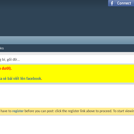
nks
 bi, gối đở...
n dưới).
a sẻ bài viết lên facebook
.
y have to
register
before you can post: click the register link above to proceed. To start view