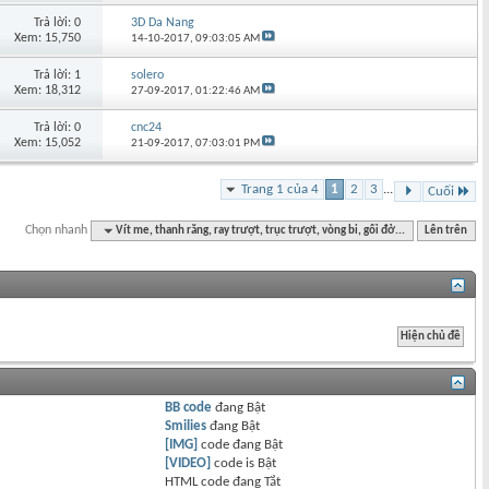
Trả lời: 0
3D Da Nang
Xem: 15,750
14-10-2017,
09:03:05 AM
Trả lời: 1
solero
Xem: 18,312
27-09-2017,
01:22:46 AM
Trả lời: 0
cnc24
Xem: 15,052
21-09-2017,
07:03:01 PM
Trang 1 của 4
1
2
3
...
Cuối
Chọn nhanh
Vít me, thanh răng, ray trượt, trục trượt, vòng bi, gối đở...
Lên trên
BB code
đang
Bật
Smilies
đang
Bật
[IMG]
code đang
Bật
[VIDEO]
code is
Bật
HTML code đang
Tắt