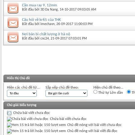
Cần mua ray 9, 12mm
Bắt đầu bởi
3D Da Nang
‎, 14-10-2017 09:03:05 AM
Câu hỏi về kr65 của THK
Bắt đầu bởi
imechavn
‎, 26-09-2017 11:00:03 PM
Nơi bán bi chất lượng ở hà nộ
Bắt đầu bởi
cnc24
‎, 21-09-2017 07:03:01 PM
Hiển thị Chủ đề
Hiện các chủ đề từ...
Sắp xếp chủ đề theo:
Hiện chủ đề theo...
Thứ tự Lớn dần
Th
Chú giải biểu tượng
Chứa bài viết chưa đọc
Chứa bài viết chưa đọc
Chủ đề nóng với bài viết chưa đọc
Chủ đề nóng với bài viết đã đọc