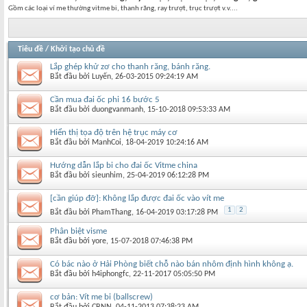
Gồm các loại ví me thường vitme bi, thanh răng, ray trượt, trục trượt v.v....
Tiêu đề
/
Khởi tạo chủ đề
Lắp ghép khử zơ cho thanh răng, bánh răng.
Bắt đầu bởi
Luyến
‎, 26-03-2015 09:24:19 AM
Cần mua đai ốc phi 16 bước 5
Bắt đầu bởi
duongvanmanh
‎, 15-10-2018 09:53:33 AM
Hiển thị tọa độ trên hệ trục máy cơ
Bắt đầu bởi
ManhCoi
‎, 18-04-2019 10:24:16 AM
Hướng dẫn lắp bi cho đai ốc Vitme china
Bắt đầu bởi
sieunhim
‎, 25-04-2019 06:12:28 PM
[cần giúp đỡ]: Không lắp được đai ốc vào vít me
1
2
Bắt đầu bởi
PhamThang
‎, 16-04-2019 03:17:28 PM
Phân biệt visme
Bắt đầu bởi
yore
‎, 15-07-2018 07:46:38 PM
Có bác nào ở Hải Phòng biết chỗ nào bán nhôm định hình không ạ.
Bắt đầu bởi
h4iphongfc
‎, 22-11-2017 05:05:50 PM
cơ bản: Vít me bi (ballscrew)
Bắt đầu bởi
CBNN
‎, 04-11-2013 07:38:23 AM