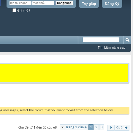
Trợ giúp
Đăng Ký
Ghi nhớ?
Tìm kiếm nâng cao
ing messages, select the forum that you want to visit from the selection below.
Trang 1 của 4
1
2
3
...
Chủ đề từ 1 đến 20 của 68
Cuối