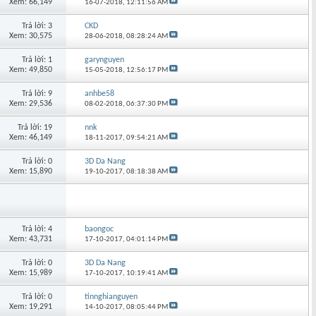
Xem: 66,149
16-07-2018,
12:11:56 AM
Trả lời: 3
CKD
Xem: 30,575
28-06-2018,
08:28:24 AM
Trả lời: 1
garynguyen
Xem: 49,850
15-05-2018,
12:56:17 PM
Trả lời: 9
anhbe58
Xem: 29,536
08-02-2018,
06:37:30 PM
Trả lời: 19
nnk
Xem: 46,149
18-11-2017,
09:54:21 AM
Trả lời: 0
3D Da Nang
Xem: 15,890
19-10-2017,
08:18:38 AM
Trả lời: 4
baongoc
Xem: 43,731
17-10-2017,
04:01:14 PM
Trả lời: 0
3D Da Nang
Xem: 15,989
17-10-2017,
10:19:41 AM
Trả lời: 0
tinnghianguyen
Xem: 19,291
14-10-2017,
08:05:44 PM