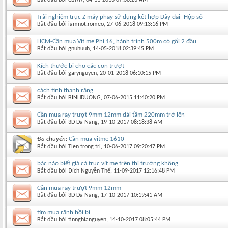
Trải nghiệm trục Z máy phay sử dụng kết hợp Dây đai- Hộp số
Bắt đầu bởi
iamnot.romeo
‎, 27-06-2018 09:13:16 PM
HCM-Cần mua Vít me Phi 16, hành trình 500m có gối 2 đầu
Bắt đầu bởi
gnuhuuh
‎, 14-05-2018 02:39:45 PM
Kích thước bi cho các con trượt
Bắt đầu bởi
garynguyen
‎, 20-01-2018 06:10:15 PM
cách tính thanh răng
Bắt đầu bởi
BINHDUONG
‎, 07-06-2015 11:40:20 PM
Cần mua ray trượt 9mm 12mm dài tầm 220mm trở lên
Bắt đầu bởi
3D Da Nang
‎, 19-10-2017 08:18:38 AM
Đã chuyển:
Cần mua vitme 1610
Bắt đầu bởi
Tien trong tri
‎, 10-06-2017 09:20:47 PM
bác nào biết giá cả trục vít me trên thị trường không.
Bắt đầu bởi
Đích Nguyễn Thế
‎, 11-09-2017 12:16:48 PM
Cần mua ray trượt 9mm 12mm
Bắt đầu bởi
3D Da Nang
‎, 17-10-2017 10:19:41 AM
tìm mua rãnh hồi bi
Bắt đầu bởi
tinnghianguyen
‎, 14-10-2017 08:05:44 PM