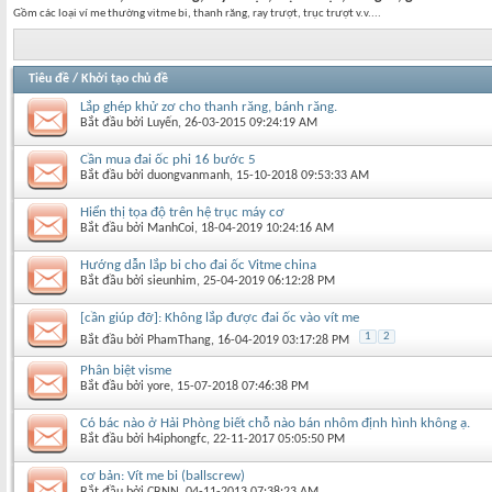
Gồm các loại ví me thường vitme bi, thanh răng, ray trượt, trục trượt v.v....
Tiêu đề
/
Khởi tạo chủ đề
Lắp ghép khử zơ cho thanh răng, bánh răng.
Bắt đầu bởi
Luyến
‎, 26-03-2015 09:24:19 AM
Cần mua đai ốc phi 16 bước 5
Bắt đầu bởi
duongvanmanh
‎, 15-10-2018 09:53:33 AM
Hiển thị tọa độ trên hệ trục máy cơ
Bắt đầu bởi
ManhCoi
‎, 18-04-2019 10:24:16 AM
Hướng dẫn lắp bi cho đai ốc Vitme china
Bắt đầu bởi
sieunhim
‎, 25-04-2019 06:12:28 PM
[cần giúp đỡ]: Không lắp được đai ốc vào vít me
1
2
Bắt đầu bởi
PhamThang
‎, 16-04-2019 03:17:28 PM
Phân biệt visme
Bắt đầu bởi
yore
‎, 15-07-2018 07:46:38 PM
Có bác nào ở Hải Phòng biết chỗ nào bán nhôm định hình không ạ.
Bắt đầu bởi
h4iphongfc
‎, 22-11-2017 05:05:50 PM
cơ bản: Vít me bi (ballscrew)
Bắt đầu bởi
CBNN
‎, 04-11-2013 07:38:23 AM