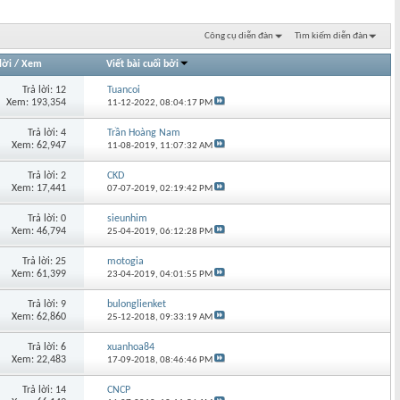
Công cụ diễn đàn
Tìm kiếm diễn đàn
lời
/
Xem
Viết bài cuối bởi
Trả lời: 12
Tuancoi
Xem: 193,354
11-12-2022,
08:04:17 PM
Trả lời: 4
Trần Hoàng Nam
Xem: 62,947
11-08-2019,
11:07:32 AM
Trả lời: 2
CKD
Xem: 17,441
07-07-2019,
02:19:42 PM
Trả lời: 0
sieunhim
Xem: 46,794
25-04-2019,
06:12:28 PM
Trả lời: 25
motogia
Xem: 61,399
23-04-2019,
04:01:55 PM
Trả lời: 9
bulonglienket
Xem: 62,860
25-12-2018,
09:33:19 AM
Trả lời: 6
xuanhoa84
Xem: 22,483
17-09-2018,
08:46:46 PM
Trả lời: 14
CNCP