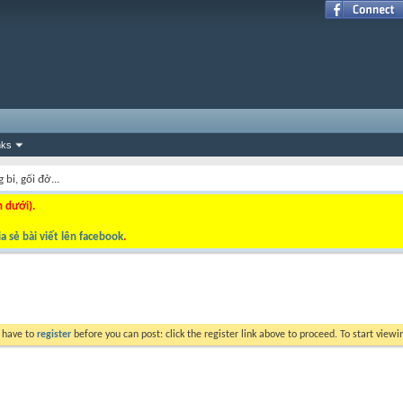
nks
 bi, gối đở...
n dưới).
a sẻ bài viết lên facebook
.
y have to
register
before you can post: click the register link above to proceed. To start view