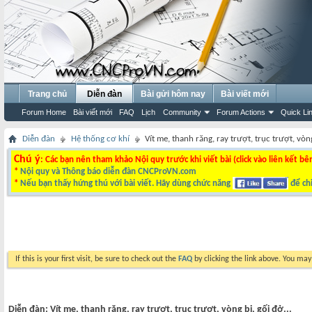
Trang chủ
Diễn đàn
Bài gửi hôm nay
Bài viết mới
Forum Home
Bài viết mới
FAQ
Lịch
Community
Forum Actions
Quick Li
Diễn đàn
Hệ thống cơ khí
Vít me, thanh răng, ray trượt, trục trượt, vòng
Chú ý
: Các bạn nên tham khảo Nội quy trước khi viết bài (click vào liên kết bê
*
Nội quy và Thông báo diễn đàn CNCProVN.com
*
Nếu bạn thấy hứng thú với bài viết. Hãy dùng chức năng
để chi
If this is your first visit, be sure to check out the
FAQ
by clicking the link above. You ma
Diễn đàn:
Vít me, thanh răng, ray trượt, trục trượt, vòng bi, gối đở...