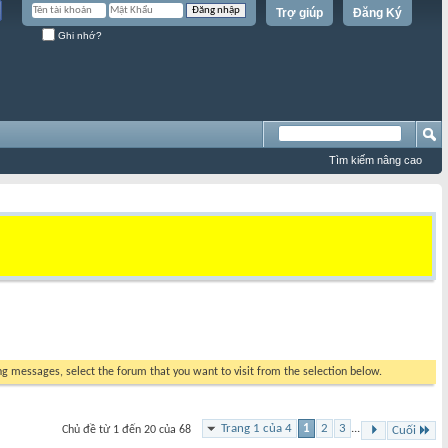
Trợ giúp
Đăng Ký
Ghi nhớ?
Tìm kiếm nâng cao
ing messages, select the forum that you want to visit from the selection below.
Trang 1 của 4
1
2
3
...
Chủ đề từ 1 đến 20 của 68
Cuối