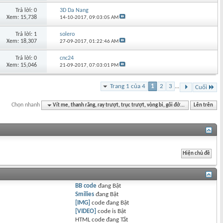
Trả lời: 0
3D Da Nang
Xem: 15,738
14-10-2017,
09:03:05 AM
Trả lời: 1
solero
Xem: 18,307
27-09-2017,
01:22:46 AM
Trả lời: 0
cnc24
Xem: 15,046
21-09-2017,
07:03:01 PM
Trang 1 của 4
1
2
3
...
Cuối
Chọn nhanh
Vít me, thanh răng, ray trượt, trục trượt, vòng bi, gối đở...
Lên trên
BB code
đang
Bật
Smilies
đang
Bật
[IMG]
code đang
Bật
[VIDEO]
code is
Bật
HTML code đang
Tắt