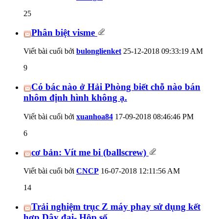
25
Phân biệt visme
Viết bài cuối bởi
bulonglienket
25-12-2018
09:33:19 AM
9
Có bác nào ở Hải Phòng biết chỗ nào bán
nhôm định hình không ạ.
Viết bài cuối bởi
xuanhoa84
17-09-2018
08:46:46 PM
6
cơ bản: Vít me bi (ballscrew)
Viết bài cuối bởi
CNCP
16-07-2018
12:11:56 AM
14
Trải nghiệm trục Z máy phay sử dụng kết
hợp Dây đai- Hộp số