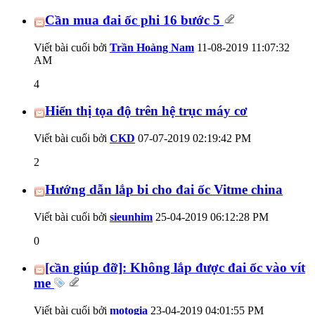
Cần mua đai ốc phi 16 bước 5
Viết bài cuối bởi
Trần Hoàng Nam
11-08-2019
11:07:32
AM
4
Hiển thị tọa độ trên hệ trục máy cơ
Viết bài cuối bởi
CKD
07-07-2019
02:19:42 PM
2
Hướng dẫn lắp bi cho đai ốc Vitme china
Viết bài cuối bởi
sieunhim
25-04-2019
06:12:28 PM
0
[cần giúp đỡ]: Không lắp được đai ốc vào vít
me
Viết bài cuối bởi
motogia
23-04-2019
04:01:55 PM