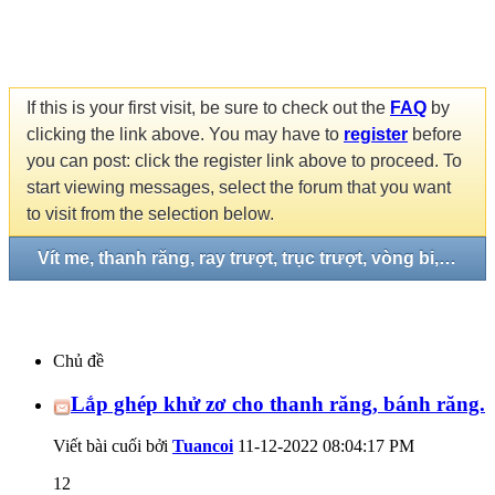
If this is your first visit, be sure to check out the
FAQ
by
clicking the link above. You may have to
register
before
you can post: click the register link above to proceed. To
start viewing messages, select the forum that you want
to visit from the selection below.
Vít me, thanh răng, ray trượt, trục trượt, vòng bi, gối đở...
Chủ đề
Lắp ghép khử zơ cho thanh răng, bánh răng.
Viết bài cuối bởi
Tuancoi
11-12-2022
08:04:17 PM
12