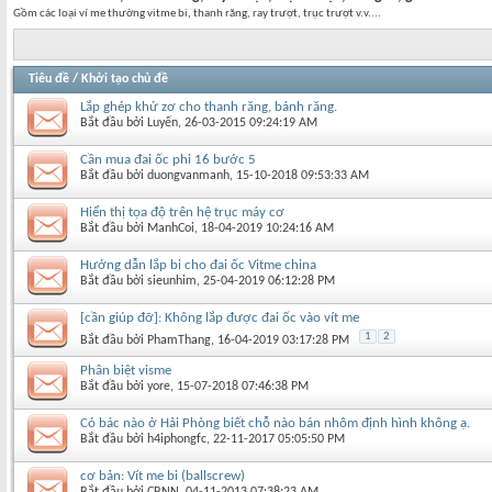
Gồm các loại ví me thường vitme bi, thanh răng, ray trượt, trục trượt v.v....
Tiêu đề
/
Khởi tạo chủ đề
Lắp ghép khử zơ cho thanh răng, bánh răng.
Bắt đầu bởi
Luyến
‎, 26-03-2015 09:24:19 AM
Cần mua đai ốc phi 16 bước 5
Bắt đầu bởi
duongvanmanh
‎, 15-10-2018 09:53:33 AM
Hiển thị tọa độ trên hệ trục máy cơ
Bắt đầu bởi
ManhCoi
‎, 18-04-2019 10:24:16 AM
Hướng dẫn lắp bi cho đai ốc Vitme china
Bắt đầu bởi
sieunhim
‎, 25-04-2019 06:12:28 PM
[cần giúp đỡ]: Không lắp được đai ốc vào vít me
1
2
Bắt đầu bởi
PhamThang
‎, 16-04-2019 03:17:28 PM
Phân biệt visme
Bắt đầu bởi
yore
‎, 15-07-2018 07:46:38 PM
Có bác nào ở Hải Phòng biết chỗ nào bán nhôm định hình không ạ.
Bắt đầu bởi
h4iphongfc
‎, 22-11-2017 05:05:50 PM
cơ bản: Vít me bi (ballscrew)
Bắt đầu bởi
CBNN
‎, 04-11-2013 07:38:23 AM