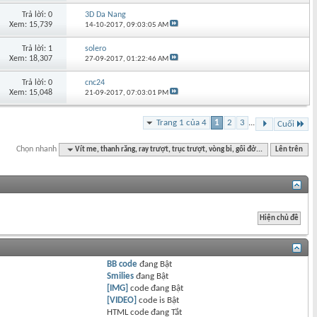
Trả lời: 0
3D Da Nang
Xem: 15,739
14-10-2017,
09:03:05 AM
Trả lời: 1
solero
Xem: 18,307
27-09-2017,
01:22:46 AM
Trả lời: 0
cnc24
Xem: 15,048
21-09-2017,
07:03:01 PM
Trang 1 của 4
1
2
3
...
Cuối
Chọn nhanh
Vít me, thanh răng, ray trượt, trục trượt, vòng bi, gối đở...
Lên trên
BB code
đang
Bật
Smilies
đang
Bật
[IMG]
code đang
Bật
[VIDEO]
code is
Bật
HTML code đang
Tắt