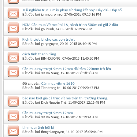
Trải nghiệm trục Z máy phay sử dụng kết hợp Dây đai- Hộp số
Bắt đầu bởi
iamnot.romeo
‎, 27-06-2018 09:13:16 PM
HCM-Cần mua Vít me Phi 16, hành trình 500m có gối 2 đầu
Bắt đầu bởi
gnuhuuh
‎, 14-05-2018 02:39:45 PM
Kích thước bi cho các con trượt
Bắt đầu bởi
garynguyen
‎, 20-01-2018 06:10:15 PM
cách tính thanh răng
Bắt đầu bởi
BINHDUONG
‎, 07-06-2015 11:40:20 PM
Cần mua ray trượt 9mm 12mm dài tầm 220mm trở lên
Bắt đầu bởi
3D Da Nang
‎, 19-10-2017 08:18:38 AM
Đã chuyển:
Cần mua vitme 1610
Bắt đầu bởi
Tien trong tri
‎, 10-06-2017 09:20:47 PM
bác nào biết giá cả trục vít me trên thị trường không.
Bắt đầu bởi
Đích Nguyễn Thế
‎, 11-09-2017 12:16:48 PM
Cần mua ray trượt 9mm 12mm
Bắt đầu bởi
3D Da Nang
‎, 17-10-2017 10:19:41 AM
tìm mua rãnh hồi bi
Bắt đầu bởi
tinnghianguyen
‎, 14-10-2017 08:05:44 PM