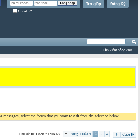
Trợ giúp
Đăng Ký
Ghi nhớ?
Tìm kiếm nâng cao
ing messages, select the forum that you want to visit from the selection below.
Trang 1 của 4
1
2
3
...
Chủ đề từ 1 đến 20 của 68
Cuối