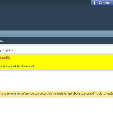
nks
 bi, gối đở...
n dưới).
a sẻ bài viết lên facebook
.
y have to
register
before you can post: click the register link above to proceed. To start view