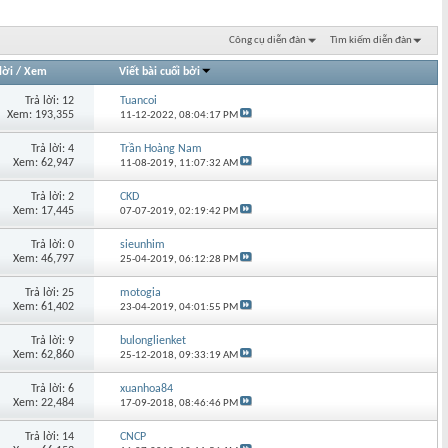
Công cụ diễn đàn
Tìm kiếm diễn đàn
lời
/
Xem
Viết bài cuối bởi
Trả lời: 12
Tuancoi
Xem: 193,355
11-12-2022,
08:04:17 PM
Trả lời: 4
Trần Hoàng Nam
Xem: 62,947
11-08-2019,
11:07:32 AM
Trả lời: 2
CKD
Xem: 17,445
07-07-2019,
02:19:42 PM
Trả lời: 0
sieunhim
Xem: 46,797
25-04-2019,
06:12:28 PM
Trả lời: 25
motogia
Xem: 61,402
23-04-2019,
04:01:55 PM
Trả lời: 9
bulonglienket
Xem: 62,860
25-12-2018,
09:33:19 AM
Trả lời: 6
xuanhoa84
Xem: 22,484
17-09-2018,
08:46:46 PM
Trả lời: 14
CNCP