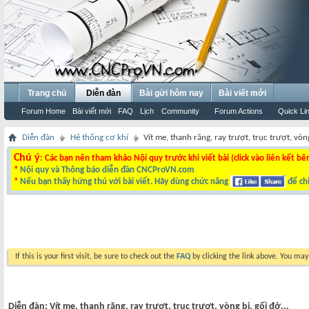
Trang chủ
Diễn đàn
Bài gửi hôm nay
Bài viết mới
Forum Home
Bài viết mới
FAQ
Lịch
Community
Forum Actions
Quick Li
Diễn đàn
Hệ thống cơ khí
Vít me, thanh răng, ray trượt, trục trượt, vòng
Chú ý
: Các bạn nên tham khảo Nội quy trước khi viết bài (click vào liên kết bê
*
Nội quy và Thông báo diễn đàn CNCProVN.com
*
Nếu bạn thấy hứng thú với bài viết. Hãy dùng chức năng
để chi
If this is your first visit, be sure to check out the
FAQ
by clicking the link above. You ma
Diễn đàn:
Vít me, thanh răng, ray trượt, trục trượt, vòng bi, gối đở...