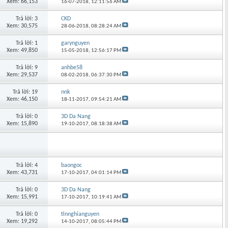
Xem: 66,153
16-07-2018,
12:11:56 AM
Trả lời: 3
CKD
Xem: 30,575
28-06-2018,
08:28:24 AM
Trả lời: 1
garynguyen
Xem: 49,850
15-05-2018,
12:56:17 PM
Trả lời: 9
anhbe58
Xem: 29,537
08-02-2018,
06:37:30 PM
Trả lời: 19
nnk
Xem: 46,150
18-11-2017,
09:54:21 AM
Trả lời: 0
3D Da Nang
Xem: 15,890
19-10-2017,
08:18:38 AM
Trả lời: 4
baongoc
Xem: 43,731
17-10-2017,
04:01:14 PM
Trả lời: 0
3D Da Nang
Xem: 15,991
17-10-2017,
10:19:41 AM
Trả lời: 0
tinnghianguyen
Xem: 19,292
14-10-2017,
08:05:44 PM