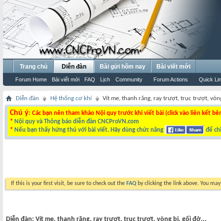
Trang chủ
Diễn đàn
Bài gửi hôm nay
Bài viết mới
Forum Home
Bài viết mới
FAQ
Lịch
Community
Forum Actions
Quick Li
Diễn đàn
Hệ thống cơ khí
Vít me, thanh răng, ray trượt, trục trượt, vòng
Chú ý
: Các bạn nên tham khảo Nội quy trước khi viết bài (click vào liên kết bê
*
Nội quy và Thông báo diễn đàn CNCProVN.com
*
Nếu bạn thấy hứng thú với bài viết. Hãy dùng chức năng
để chi
If this is your first visit, be sure to check out the
FAQ
by clicking the link above. You ma
Diễn đàn:
Vít me, thanh răng, ray trượt, trục trượt, vòng bi, gối đở...