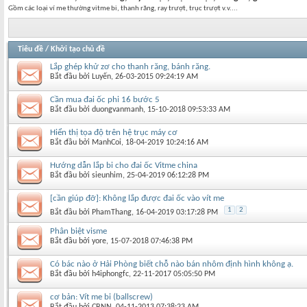
Gồm các loại ví me thường vitme bi, thanh răng, ray trượt, trục trượt v.v....
Tiêu đề
/
Khởi tạo chủ đề
Lắp ghép khử zơ cho thanh răng, bánh răng.
Bắt đầu bởi
Luyến
‎, 26-03-2015 09:24:19 AM
Cần mua đai ốc phi 16 bước 5
Bắt đầu bởi
duongvanmanh
‎, 15-10-2018 09:53:33 AM
Hiển thị tọa độ trên hệ trục máy cơ
Bắt đầu bởi
ManhCoi
‎, 18-04-2019 10:24:16 AM
Hướng dẫn lắp bi cho đai ốc Vitme china
Bắt đầu bởi
sieunhim
‎, 25-04-2019 06:12:28 PM
[cần giúp đỡ]: Không lắp được đai ốc vào vít me
1
2
Bắt đầu bởi
PhamThang
‎, 16-04-2019 03:17:28 PM
Phân biệt visme
Bắt đầu bởi
yore
‎, 15-07-2018 07:46:38 PM
Có bác nào ở Hải Phòng biết chỗ nào bán nhôm định hình không ạ.
Bắt đầu bởi
h4iphongfc
‎, 22-11-2017 05:05:50 PM
cơ bản: Vít me bi (ballscrew)
Bắt đầu bởi
CBNN
‎, 04-11-2013 07:38:23 AM