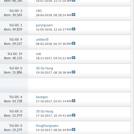
Xem: 66,140
16-07-2018,
12:11:56 AM
Trả lời: 3
CKD
Xem: 30,569
28-06-2018,
08:28:24 AM
Trả lời: 1
garynguyen
Xem: 49,839
15-05-2018,
12:56:17 PM
Trả lời: 9
anhbe58
Xem: 29,527
08-02-2018,
06:37:30 PM
Trả lời: 19
nnk
Xem: 46,135
18-11-2017,
09:54:21 AM
Trả lời: 0
3D Da Nang
Xem: 15,886
19-10-2017,
08:18:38 AM
Trả lời: 4
baongoc
Xem: 43,728
17-10-2017,
04:01:14 PM
Trả lời: 0
3D Da Nang
Xem: 15,979
17-10-2017,
10:19:41 AM
Trả lời: 0
tinnghianguyen
Xem: 19,279
14-10-2017,
08:05:44 PM