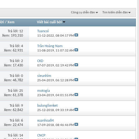
Công cụ diễn đàn
Tìm kiếm diễn đàn
lời
/
Xem
Viết bài cuối bởi
Trả lời: 12
Tuancoi
Xem: 193,310
11-12-2022,
08:04:17 PM
Trả lời: 4
Trần Hoàng Nam
Xem: 62,931
11-08-2019,
11:07:32 AM
Trả lời: 2
CKD
Xem: 17,430
07-07-2019,
02:19:42 PM
Trả lời: 0
sieunhim
Xem: 46,782
25-04-2019,
06:12:28 PM
Trả lời: 25
motogia
Xem: 61,378
23-04-2019,
04:01:55 PM
Trả lời: 9
bulonglienket
Xem: 62,842
25-12-2018,
09:33:19 AM
Trả lời: 6
xuanhoa84
Xem: 22,474
17-09-2018,
08:46:46 PM
Trả lời: 14
CNCP