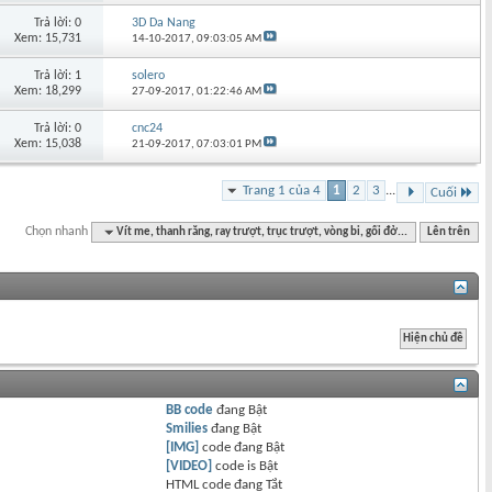
Trả lời: 0
3D Da Nang
Xem: 15,731
14-10-2017,
09:03:05 AM
Trả lời: 1
solero
Xem: 18,299
27-09-2017,
01:22:46 AM
Trả lời: 0
cnc24
Xem: 15,038
21-09-2017,
07:03:01 PM
Trang 1 của 4
1
2
3
...
Cuối
Chọn nhanh
Vít me, thanh răng, ray trượt, trục trượt, vòng bi, gối đở...
Lên trên
BB code
đang
Bật
Smilies
đang
Bật
[IMG]
code đang
Bật
[VIDEO]
code is
Bật
HTML code đang
Tắt