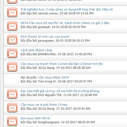
Trải nghiệm trục Z máy phay sử dụng kết hợp Dây đai- Hộp số
Bắt đầu bởi
iamnot.romeo
‎, 27-06-2018 09:13:16 PM
HCM-Cần mua Vít me Phi 16, hành trình 500m có gối 2 đầu
Bắt đầu bởi
gnuhuuh
‎, 14-05-2018 02:39:45 PM
Kích thước bi cho các con trượt
Bắt đầu bởi
garynguyen
‎, 20-01-2018 06:10:15 PM
cách tính thanh răng
Bắt đầu bởi
BINHDUONG
‎, 07-06-2015 11:40:20 PM
Cần mua ray trượt 9mm 12mm dài tầm 220mm trở lên
Bắt đầu bởi
3D Da Nang
‎, 19-10-2017 08:18:38 AM
Đã chuyển:
Cần mua vitme 1610
Bắt đầu bởi
Tien trong tri
‎, 10-06-2017 09:20:47 PM
bác nào biết giá cả trục vít me trên thị trường không.
Bắt đầu bởi
Đích Nguyễn Thế
‎, 11-09-2017 12:16:48 PM
Cần mua ray trượt 9mm 12mm
Bắt đầu bởi
3D Da Nang
‎, 17-10-2017 10:19:41 AM
tìm mua rãnh hồi bi
Bắt đầu bởi
tinnghianguyen
‎, 14-10-2017 08:05:44 PM