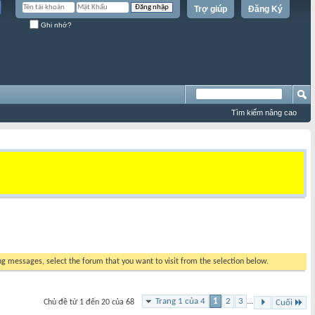
Trợ giúp
Đăng Ký
Ghi nhớ?
Tìm kiếm nâng cao
ing messages, select the forum that you want to visit from the selection below.
Trang 1 của 4
1
2
3
...
Chủ đề từ 1 đến 20 của 68
Cuối