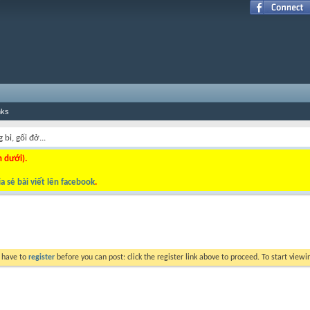
nks
 bi, gối đở...
n dưới).
a sẻ bài viết lên facebook
.
y have to
register
before you can post: click the register link above to proceed. To start view