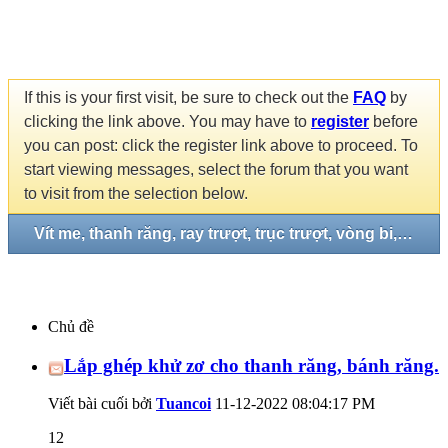
If this is your first visit, be sure to check out the
FAQ
by
clicking the link above. You may have to
register
before
you can post: click the register link above to proceed. To
start viewing messages, select the forum that you want
to visit from the selection below.
Vít me, thanh răng, ray trượt, trục trượt, vòng bi, gối đở...
Chủ đề
Lắp ghép khử zơ cho thanh răng, bánh răng.
Viết bài cuối bởi
Tuancoi
11-12-2022
08:04:17 PM
12