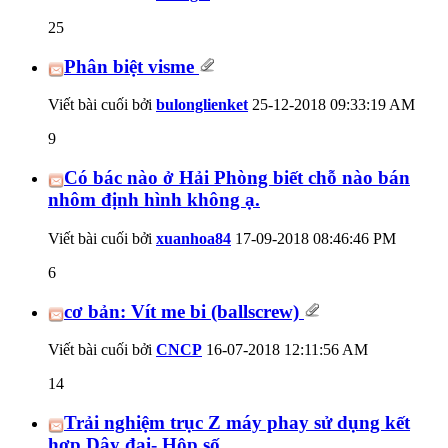
25
Phân biệt visme
Viết bài cuối bởi
bulonglienket
25-12-2018
09:33:19 AM
9
Có bác nào ở Hải Phòng biết chỗ nào bán
nhôm định hình không ạ.
Viết bài cuối bởi
xuanhoa84
17-09-2018
08:46:46 PM
6
cơ bản: Vít me bi (ballscrew)
Viết bài cuối bởi
CNCP
16-07-2018
12:11:56 AM
14
Trải nghiệm trục Z máy phay sử dụng kết
hợp Dây đai- Hộp số