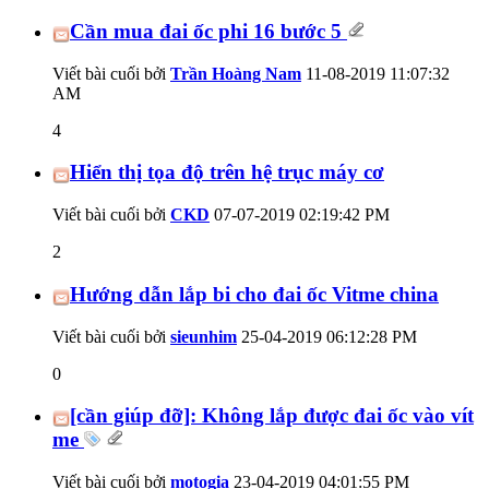
Cần mua đai ốc phi 16 bước 5
Viết bài cuối bởi
Trần Hoàng Nam
11-08-2019
11:07:32
AM
4
Hiển thị tọa độ trên hệ trục máy cơ
Viết bài cuối bởi
CKD
07-07-2019
02:19:42 PM
2
Hướng dẫn lắp bi cho đai ốc Vitme china
Viết bài cuối bởi
sieunhim
25-04-2019
06:12:28 PM
0
[cần giúp đỡ]: Không lắp được đai ốc vào vít
me
Viết bài cuối bởi
motogia
23-04-2019
04:01:55 PM