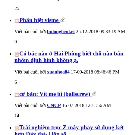
25
Phân biệt visme
Viết bài cuối bởi
bulonglienket
25-12-2018
09:33:19 AM
9
Có bác nào ở Hải Phòng biết chỗ nào bán
nhôm định hình không ạ.
Viết bài cuối bởi
xuanhoa84
17-09-2018
08:46:46 PM
6
cơ bản: Vít me bi (ballscrew)
Viết bài cuối bởi
CNCP
16-07-2018
12:11:56 AM
14
Trải nghiệm trục Z máy phay sử dụng kết
hợp Dây đai- Hộp số