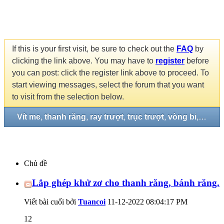
If this is your first visit, be sure to check out the
FAQ
by
clicking the link above. You may have to
register
before
you can post: click the register link above to proceed. To
start viewing messages, select the forum that you want
to visit from the selection below.
Vít me, thanh răng, ray trượt, trục trượt, vòng bi, gối đở...
Chủ đề
Lắp ghép khử zơ cho thanh răng, bánh răng.
Viết bài cuối bởi
Tuancoi
11-12-2022
08:04:17 PM
12