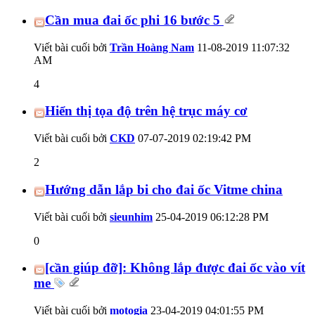
Cần mua đai ốc phi 16 bước 5
Viết bài cuối bởi
Trần Hoàng Nam
11-08-2019
11:07:32
AM
4
Hiển thị tọa độ trên hệ trục máy cơ
Viết bài cuối bởi
CKD
07-07-2019
02:19:42 PM
2
Hướng dẫn lắp bi cho đai ốc Vitme china
Viết bài cuối bởi
sieunhim
25-04-2019
06:12:28 PM
0
[cần giúp đỡ]: Không lắp được đai ốc vào vít
me
Viết bài cuối bởi
motogia
23-04-2019
04:01:55 PM