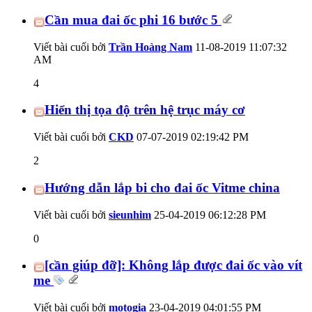
Cần mua đai ốc phi 16 bước 5
Viết bài cuối bởi
Trần Hoàng Nam
11-08-2019
11:07:32
AM
4
Hiển thị tọa độ trên hệ trục máy cơ
Viết bài cuối bởi
CKD
07-07-2019
02:19:42 PM
2
Hướng dẫn lắp bi cho đai ốc Vitme china
Viết bài cuối bởi
sieunhim
25-04-2019
06:12:28 PM
0
[cần giúp đỡ]: Không lắp được đai ốc vào vít
me
Viết bài cuối bởi
motogia
23-04-2019
04:01:55 PM