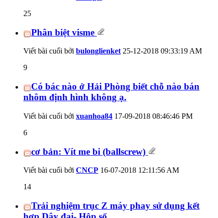
25
Phân biệt visme
Viết bài cuối bởi
bulonglienket
25-12-2018
09:33:19 AM
9
Có bác nào ở Hải Phòng biết chỗ nào bán
nhôm định hình không ạ.
Viết bài cuối bởi
xuanhoa84
17-09-2018
08:46:46 PM
6
cơ bản: Vít me bi (ballscrew)
Viết bài cuối bởi
CNCP
16-07-2018
12:11:56 AM
14
Trải nghiệm trục Z máy phay sử dụng kết
hợp Dây đai- Hộp số