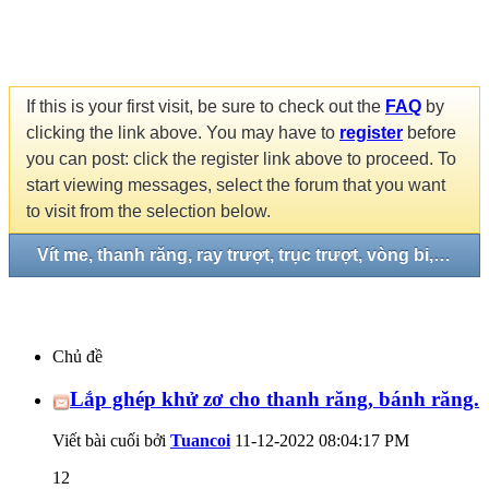
If this is your first visit, be sure to check out the
FAQ
by
clicking the link above. You may have to
register
before
you can post: click the register link above to proceed. To
start viewing messages, select the forum that you want
to visit from the selection below.
Vít me, thanh răng, ray trượt, trục trượt, vòng bi, gối đở...
Chủ đề
Lắp ghép khử zơ cho thanh răng, bánh răng.
Viết bài cuối bởi
Tuancoi
11-12-2022
08:04:17 PM
12