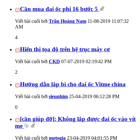
Cần mua đai ốc phi 16 bước 5
Viết bài cuối bởi
Trần Hoàng Nam
11-08-2019
11:07:32
AM
4
Hiển thị tọa độ trên hệ trục máy cơ
Viết bài cuối bởi
CKD
07-07-2019
02:19:42 PM
2
Hướng dẫn lắp bi cho đai ốc Vitme china
Viết bài cuối bởi
sieunhim
25-04-2019
06:12:28 PM
0
[cần giúp đỡ]: Không lắp được đai ốc vào vít
me
Viết bài cuối bởi
motogia
23-04-2019
04:01:55 PM