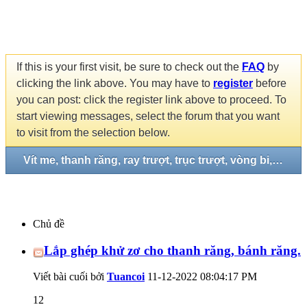
If this is your first visit, be sure to check out the
FAQ
by
clicking the link above. You may have to
register
before
you can post: click the register link above to proceed. To
start viewing messages, select the forum that you want
to visit from the selection below.
Vít me, thanh răng, ray trượt, trục trượt, vòng bi, gối đở...
Chủ đề
Lắp ghép khử zơ cho thanh răng, bánh răng.
Viết bài cuối bởi
Tuancoi
11-12-2022
08:04:17 PM
12