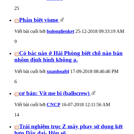
25
Phân biệt visme
Viết bài cuối bởi
bulonglienket
25-12-2018
09:33:19 AM
9
Có bác nào ở Hải Phòng biết chỗ nào bán
nhôm định hình không ạ.
Viết bài cuối bởi
xuanhoa84
17-09-2018
08:46:46 PM
6
cơ bản: Vít me bi (ballscrew)
Viết bài cuối bởi
CNCP
16-07-2018
12:11:56 AM
14
Trải nghiệm trục Z máy phay sử dụng kết
hợp Dây đai- Hộp số