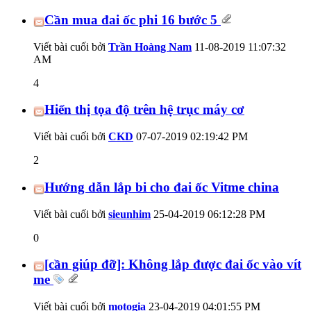
Cần mua đai ốc phi 16 bước 5
Viết bài cuối bởi
Trần Hoàng Nam
11-08-2019
11:07:32
AM
4
Hiển thị tọa độ trên hệ trục máy cơ
Viết bài cuối bởi
CKD
07-07-2019
02:19:42 PM
2
Hướng dẫn lắp bi cho đai ốc Vitme china
Viết bài cuối bởi
sieunhim
25-04-2019
06:12:28 PM
0
[cần giúp đỡ]: Không lắp được đai ốc vào vít
me
Viết bài cuối bởi
motogia
23-04-2019
04:01:55 PM