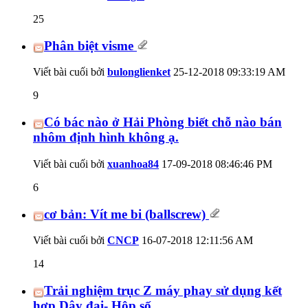
25
Phân biệt visme
Viết bài cuối bởi
bulonglienket
25-12-2018
09:33:19 AM
9
Có bác nào ở Hải Phòng biết chỗ nào bán
nhôm định hình không ạ.
Viết bài cuối bởi
xuanhoa84
17-09-2018
08:46:46 PM
6
cơ bản: Vít me bi (ballscrew)
Viết bài cuối bởi
CNCP
16-07-2018
12:11:56 AM
14
Trải nghiệm trục Z máy phay sử dụng kết
hợp Dây đai- Hộp số