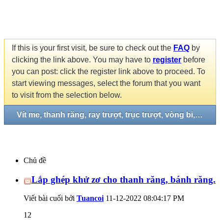
If this is your first visit, be sure to check out the
FAQ
by
clicking the link above. You may have to
register
before
you can post: click the register link above to proceed. To
start viewing messages, select the forum that you want
to visit from the selection below.
Vít me, thanh răng, ray trượt, trục trượt, vòng bi, gối đở...
Chủ đề
Lắp ghép khử zơ cho thanh răng, bánh răng.
Viết bài cuối bởi
Tuancoi
11-12-2022
08:04:17 PM
12