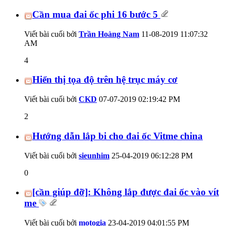
Cần mua đai ốc phi 16 bước 5
Viết bài cuối bởi
Trần Hoàng Nam
11-08-2019
11:07:32
AM
4
Hiển thị tọa độ trên hệ trục máy cơ
Viết bài cuối bởi
CKD
07-07-2019
02:19:42 PM
2
Hướng dẫn lắp bi cho đai ốc Vitme china
Viết bài cuối bởi
sieunhim
25-04-2019
06:12:28 PM
0
[cần giúp đỡ]: Không lắp được đai ốc vào vít
me
Viết bài cuối bởi
motogia
23-04-2019
04:01:55 PM