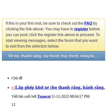
If this is your first visit, be sure to check out the
FAQ
by
clicking the link above. You may have to
register
before
you can post: click the register link above to proceed. To
start viewing messages, select the forum that you want
to visit from the selection below.
Vít me, thanh răng, ray trượt, trục trượt, vòng bi, gối đở...
Chủ đề
Lắp ghép khử zơ cho thanh răng, bánh răng.
Viết bài cuối bởi
Tuancoi
11-12-2022
08:04:17 PM
12