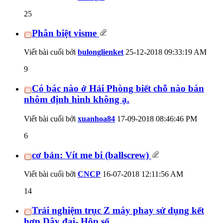
25
Phân biệt visme
Viết bài cuối bởi
bulonglienket
25-12-2018
09:33:19 AM
9
Có bác nào ở Hải Phòng biết chỗ nào bán
nhôm định hình không ạ.
Viết bài cuối bởi
xuanhoa84
17-09-2018
08:46:46 PM
6
cơ bản: Vít me bi (ballscrew)
Viết bài cuối bởi
CNCP
16-07-2018
12:11:56 AM
14
Trải nghiệm trục Z máy phay sử dụng kết
hợp Dây đai- Hộp số