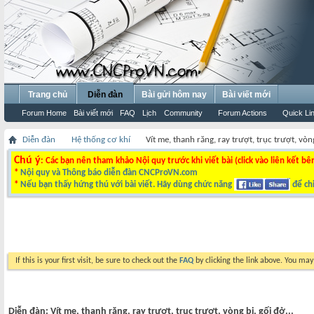
Trang chủ
Diễn đàn
Bài gửi hôm nay
Bài viết mới
Forum Home
Bài viết mới
FAQ
Lịch
Community
Forum Actions
Quick Li
Diễn đàn
Hệ thống cơ khí
Vít me, thanh răng, ray trượt, trục trượt, vòng
Chú ý
: Các bạn nên tham khảo Nội quy trước khi viết bài (click vào liên kết bê
*
Nội quy và Thông báo diễn đàn CNCProVN.com
*
Nếu bạn thấy hứng thú với bài viết. Hãy dùng chức năng
để chi
If this is your first visit, be sure to check out the
FAQ
by clicking the link above. You ma
Diễn đàn:
Vít me, thanh răng, ray trượt, trục trượt, vòng bi, gối đở...