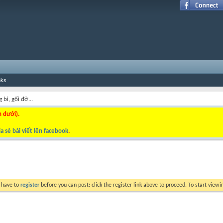
nks
 bi, gối đở...
n dưới).
a sẻ bài viết lên facebook
.
y have to
register
before you can post: click the register link above to proceed. To start view