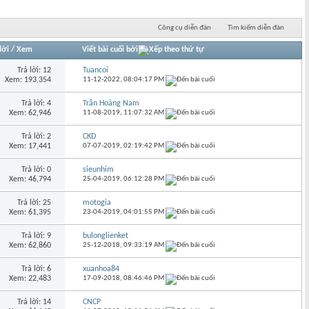
Công cụ diễn đàn
Tìm kiếm diễn đàn
lời
/
Xem
Viết bài cuối bởi
Trả lời: 12
Tuancoi
Xem: 193,354
11-12-2022,
08:04:17 PM
Trả lời: 4
Trần Hoàng Nam
Xem: 62,946
11-08-2019,
11:07:32 AM
Trả lời: 2
CKD
Xem: 17,441
07-07-2019,
02:19:42 PM
Trả lời: 0
sieunhim
Xem: 46,794
25-04-2019,
06:12:28 PM
Trả lời: 25
motogia
Xem: 61,395
23-04-2019,
04:01:55 PM
Trả lời: 9
bulonglienket
Xem: 62,860
25-12-2018,
09:33:19 AM
Trả lời: 6
xuanhoa84
Xem: 22,483
17-09-2018,
08:46:46 PM
Trả lời: 14
CNCP