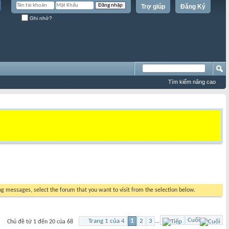
Trợ giúp
Đăng Ký
Ghi nhớ?
Tìm kiếm nâng cao
ing messages, select the forum that you want to visit from the selection below.
Cuối
Trang 1 của 4
1
2
3
...
Chủ đề từ 1 đến 20 của 68