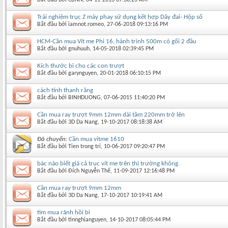
Trải nghiệm trục Z máy phay sử dụng kết hợp Dây đai- Hộp số
Bắt đầu bởi
iamnot.romeo
‎, 27-06-2018 09:13:16 PM
HCM-Cần mua Vít me Phi 16, hành trình 500m có gối 2 đầu
Bắt đầu bởi
gnuhuuh
‎, 14-05-2018 02:39:45 PM
Kích thước bi cho các con trượt
Bắt đầu bởi
garynguyen
‎, 20-01-2018 06:10:15 PM
cách tính thanh răng
Bắt đầu bởi
BINHDUONG
‎, 07-06-2015 11:40:20 PM
Cần mua ray trượt 9mm 12mm dài tầm 220mm trở lên
Bắt đầu bởi
3D Da Nang
‎, 19-10-2017 08:18:38 AM
Đã chuyển:
Cần mua vitme 1610
Bắt đầu bởi
Tien trong tri
‎, 10-06-2017 09:20:47 PM
bác nào biết giá cả trục vít me trên thị trường không.
Bắt đầu bởi
Đích Nguyễn Thế
‎, 11-09-2017 12:16:48 PM
Cần mua ray trượt 9mm 12mm
Bắt đầu bởi
3D Da Nang
‎, 17-10-2017 10:19:41 AM
tìm mua rãnh hồi bi
Bắt đầu bởi
tinnghianguyen
‎, 14-10-2017 08:05:44 PM