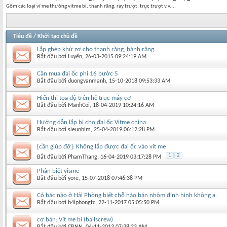
Gồm các loại ví me thường vitme bi, thanh răng, ray trượt, trục trượt v.v....
Tiêu đề
/
Khởi tạo chủ đề
Lắp ghép khử zơ cho thanh răng, bánh răng.
Bắt đầu bởi
Luyến
‎, 26-03-2015 09:24:19 AM
Cần mua đai ốc phi 16 bước 5
Bắt đầu bởi
duongvanmanh
‎, 15-10-2018 09:53:33 AM
Hiển thị tọa độ trên hệ trục máy cơ
Bắt đầu bởi
ManhCoi
‎, 18-04-2019 10:24:16 AM
Hướng dẫn lắp bi cho đai ốc Vitme china
Bắt đầu bởi
sieunhim
‎, 25-04-2019 06:12:28 PM
[cần giúp đỡ]: Không lắp được đai ốc vào vít me
1
2
Bắt đầu bởi
PhamThang
‎, 16-04-2019 03:17:28 PM
Phân biệt visme
Bắt đầu bởi
yore
‎, 15-07-2018 07:46:38 PM
Có bác nào ở Hải Phòng biết chỗ nào bán nhôm định hình không ạ.
Bắt đầu bởi
h4iphongfc
‎, 22-11-2017 05:05:50 PM
cơ bản: Vít me bi (ballscrew)
Bắt đầu bởi
CBNN
‎, 04-11-2013 07:38:23 AM