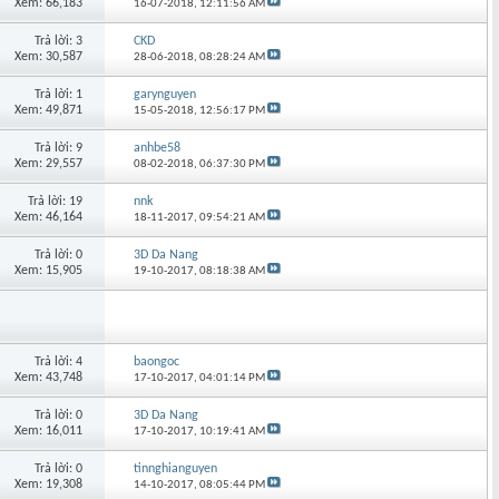
Xem: 66,183
16-07-2018,
12:11:56 AM
Trả lời: 3
CKD
Xem: 30,587
28-06-2018,
08:28:24 AM
Trả lời: 1
garynguyen
Xem: 49,871
15-05-2018,
12:56:17 PM
Trả lời: 9
anhbe58
Xem: 29,557
08-02-2018,
06:37:30 PM
Trả lời: 19
nnk
Xem: 46,164
18-11-2017,
09:54:21 AM
Trả lời: 0
3D Da Nang
Xem: 15,905
19-10-2017,
08:18:38 AM
Trả lời: 4
baongoc
Xem: 43,748
17-10-2017,
04:01:14 PM
Trả lời: 0
3D Da Nang
Xem: 16,011
17-10-2017,
10:19:41 AM
Trả lời: 0
tinnghianguyen
Xem: 19,308
14-10-2017,
08:05:44 PM