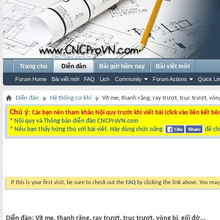
Trang chủ
Diễn đàn
Bài gửi hôm nay
Bài viết mới
Forum Home
Bài viết mới
FAQ
Lịch
Community
Forum Actions
Quick Li
Diễn đàn
Hệ thống cơ khí
Vít me, thanh răng, ray trượt, trục trượt, vòng
Chú ý
: Các bạn nên tham khảo Nội quy trước khi viết bài (click vào liên kết bê
*
Nội quy và Thông báo diễn đàn CNCProVN.com
*
Nếu bạn thấy hứng thú với bài viết. Hãy dùng chức năng
để chi
If this is your first visit, be sure to check out the
FAQ
by clicking the link above. You ma
Diễn đàn:
Vít me, thanh răng, ray trượt, trục trượt, vòng bi, gối đở...