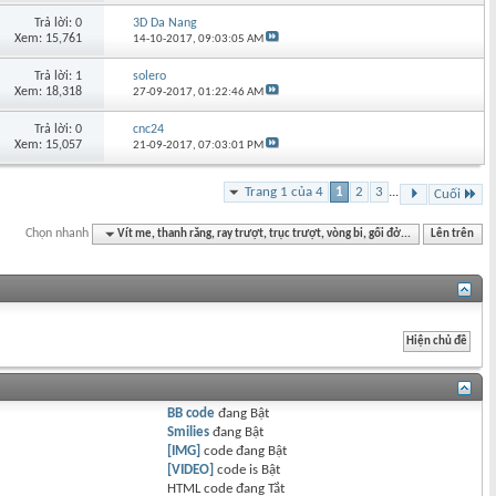
Trả lời: 0
3D Da Nang
Xem: 15,761
14-10-2017,
09:03:05 AM
Trả lời: 1
solero
Xem: 18,318
27-09-2017,
01:22:46 AM
Trả lời: 0
cnc24
Xem: 15,057
21-09-2017,
07:03:01 PM
Trang 1 của 4
1
2
3
...
Cuối
Chọn nhanh
Vít me, thanh răng, ray trượt, trục trượt, vòng bi, gối đở...
Lên trên
BB code
đang
Bật
Smilies
đang
Bật
[IMG]
code đang
Bật
[VIDEO]
code is
Bật
HTML code đang
Tắt