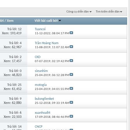
Công cụ diễn đàn
Tìm kiếm diễn đàn
lời
/
Xem
Viết bài cuối bởi
Trả lời: 12
Tuancoi
Xem: 193,419
11-12-2022,
08:04:17 PM
Trả lời: 4
Trần Hoàng Nam
Xem: 62,967
11-08-2019,
11:07:32 AM
Trả lời: 2
CKD
Xem: 17,457
07-07-2019,
02:19:42 PM
Trả lời: 0
sieunhim
Xem: 46,823
25-04-2019,
06:12:28 PM
Trả lời: 25
motogia
Xem: 61,452
23-04-2019,
04:01:55 PM
Trả lời: 9
bulonglienket
Xem: 62,880
25-12-2018,
09:33:19 AM
Trả lời: 6
xuanhoa84
Xem: 22,503
17-09-2018,
08:46:46 PM
Trả lời: 14
CNCP