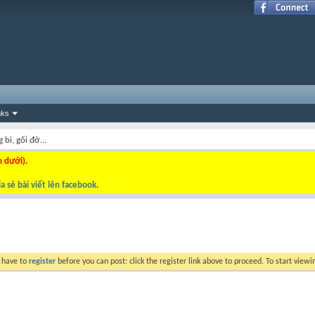
nks
 bi, gối đở...
n dưới).
a sẻ bài viết lên facebook
.
y have to
register
before you can post: click the register link above to proceed. To start view