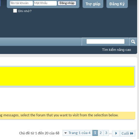
Trợ giúp
Đăng Ký
Ghi nhớ?
Tìm kiếm nâng cao
ing messages, select the forum that you want to visit from the selection below.
Trang 1 của 4
1
2
3
...
Chủ đề từ 1 đến 20 của 68
Cuối