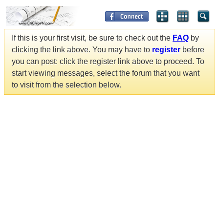
If this is your first visit, be sure to check out the
FAQ
by
clicking the link above. You may have to
register
before
you can post: click the register link above to proceed. To
start viewing messages, select the forum that you want
to visit from the selection below.