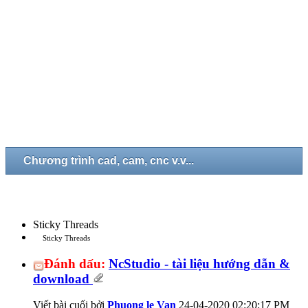
Chương trình cad, cam, cnc v.v...
Sticky Threads
Sticky Threads
Đánh dấu:
NcStudio - tài liệu hướng dẫn &
download
Viết bài cuối bởi
Phuong le Van
24-04-2020
02:20:17 PM