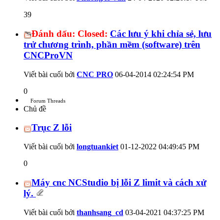
39
Đánh dấu:
Closed:
Các lưu ý khi chỉa sẻ, lưu
trử chương trình, phần mềm (software) trên
CNCProVN
Viết bài cuối bởi
CNC PRO
06-04-2014
02:24:54 PM
0
Forum Threads
Chủ đề
Trục Z lỗi
Viết bài cuối bởi
longtuankiet
01-12-2022
04:49:45 PM
0
Máy cnc NCStudio bị lỗi Z limit và cách xử
lý.
Viết bài cuối bởi
thanhsang_cd
03-04-2021
04:37:25 PM