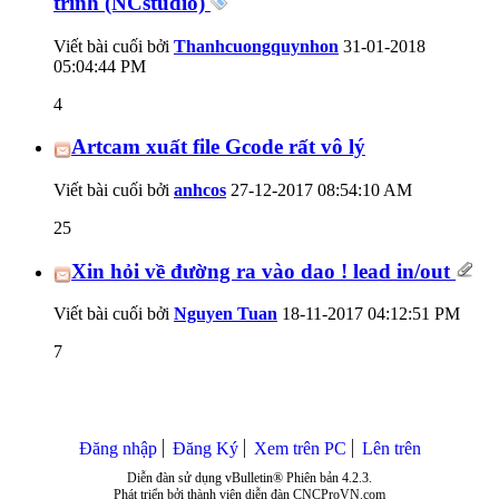
trình (NCstudio)
Viết bài cuối bởi
Thanhcuongquynhon
31-01-2018
05:04:44 PM
4
Artcam xuất file Gcode rất vô lý
Viết bài cuối bởi
anhcos
27-12-2017
08:54:10 AM
25
Xin hỏi về đường ra vào dao ! lead in/out
Viết bài cuối bởi
Nguyen Tuan
18-11-2017
04:12:51 PM
7
Đăng nhập
Đăng Ký
Xem trên PC
Lên trên
Diễn đàn sử dụng vBulletin® Phiên bản 4.2.3.
Phát triển bởi thành viên diễn đàn CNCProVN.com