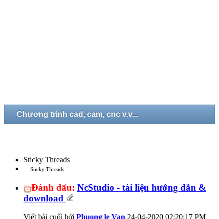
Chương trình cad, cam, cnc v.v...
Sticky Threads
Sticky Threads
Đánh dấu:
NcStudio - tài liệu hướng dẫn &
download
Viết bài cuối bởi
Phuong le Van
24-04-2020
02:20:17 PM