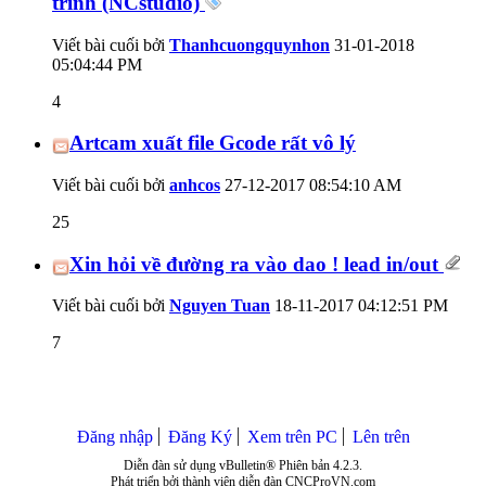
trình (NCstudio)
Viết bài cuối bởi
Thanhcuongquynhon
31-01-2018
05:04:44 PM
4
Artcam xuất file Gcode rất vô lý
Viết bài cuối bởi
anhcos
27-12-2017
08:54:10 AM
25
Xin hỏi về đường ra vào dao ! lead in/out
Viết bài cuối bởi
Nguyen Tuan
18-11-2017
04:12:51 PM
7
Đăng nhập
Đăng Ký
Xem trên PC
Lên trên
Diễn đàn sử dụng vBulletin® Phiên bản 4.2.3.
Phát triển bởi thành viên diễn đàn CNCProVN.com