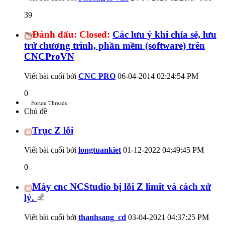
39
Đánh dấu:
Closed:
Các lưu ý khi chỉa sẻ, lưu
trử chương trình, phần mềm (software) trên
CNCProVN
Viết bài cuối bởi
CNC PRO
06-04-2014
02:24:54 PM
0
Forum Threads
Chủ đề
Trục Z lỗi
Viết bài cuối bởi
longtuankiet
01-12-2022
04:49:45 PM
0
Máy cnc NCStudio bị lỗi Z limit và cách xử
lý.
Viết bài cuối bởi
thanhsang_cd
03-04-2021
04:37:25 PM