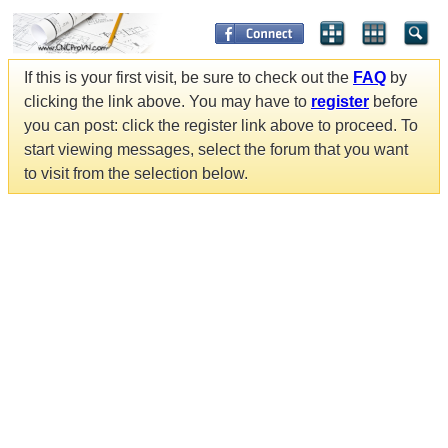
If this is your first visit, be sure to check out the
FAQ
by
clicking the link above. You may have to
register
before
you can post: click the register link above to proceed. To
start viewing messages, select the forum that you want
to visit from the selection below.