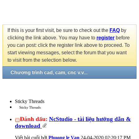
If this is your first visit, be sure to check out the
FAQ
by
clicking the link above. You may have to
register
before
you can post: click the register link above to proceed. To
start viewing messages, select the forum that you want
to visit from the selection below.
Chương trình cad, cam, cnc v.v...
Sticky Threads
Sticky Threads
Đánh dấu:
NcStudio - tài liệu hướng dẫn &
download
Viết bài cuối bởi
Phuong le Van
24-04-2020
02:20:17 PM