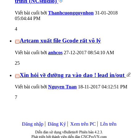
trình (NCstudio)
Viết bài cuối bởi
Thanhcuongquynhon
31-01-2018
05:04:44 PM
4
Artcam xuất file Gcode rất vô lý
Viết bài cuối bởi
anhcos
27-12-2017
08:54:10 AM
25
Xin hỏi về đường ra vào dao ! lead in/out
Viết bài cuối bởi
Nguyen Tuan
18-11-2017
04:12:51 PM
7
Đăng nhập
Đăng Ký
Xem trên PC
Lên trên
Diễn đàn sử dụng vBulletin® Phiên bản 4.2.3.
Phát triển bởi thành viên diễn đàn CNCProVN.com