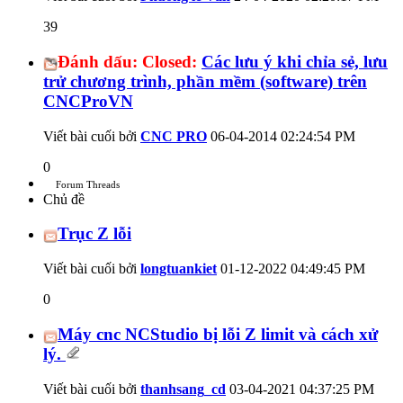
39
Đánh dấu:
Closed:
Các lưu ý khi chỉa sẻ, lưu
trử chương trình, phần mềm (software) trên
CNCProVN
Viết bài cuối bởi
CNC PRO
06-04-2014
02:24:54 PM
0
Forum Threads
Chủ đề
Trục Z lỗi
Viết bài cuối bởi
longtuankiet
01-12-2022
04:49:45 PM
0
Máy cnc NCStudio bị lỗi Z limit và cách xử
lý.
Viết bài cuối bởi
thanhsang_cd
03-04-2021
04:37:25 PM