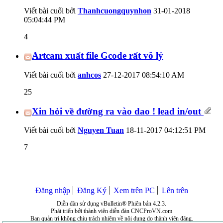
Viết bài cuối bởi
Thanhcuongquynhon
31-01-2018
05:04:44 PM
4
Artcam xuất file Gcode rất vô lý
Viết bài cuối bởi
anhcos
27-12-2017
08:54:10 AM
25
Xin hỏi về đường ra vào dao ! lead in/out
Viết bài cuối bởi
Nguyen Tuan
18-11-2017
04:12:51 PM
7
Đăng nhập
Đăng Ký
Xem trên PC
Lên trên
Diễn đàn sử dụng vBulletin® Phiên bản 4.2.3.
Phát triển bởi thành viên diễn đàn CNCProVN.com
Ban quản trị không chịu trách nhiệm về nội dung do thành viên đăng.