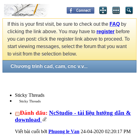
If this is your first visit, be sure to check out the
FAQ
by
clicking the link above. You may have to
register
before
you can post: click the register link above to proceed. To
start viewing messages, select the forum that you want
to visit from the selection below.
Chương trình cad, cam, cnc v.v...
Sticky Threads
Sticky Threads
Đánh dấu:
NcStudio - tài liệu hướng dẫn &
download
Viết bài cuối bởi
Phuong le Van
24-04-2020
02:20:17 PM