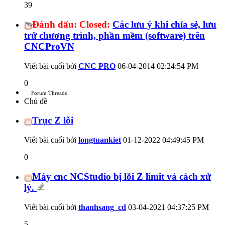
39
Đánh dấu:
Closed:
Các lưu ý khi chỉa sẻ, lưu
trử chương trình, phần mềm (software) trên
CNCProVN
Viết bài cuối bởi
CNC PRO
06-04-2014
02:24:54 PM
0
Forum Threads
Chủ đề
Trục Z lỗi
Viết bài cuối bởi
longtuankiet
01-12-2022
04:49:45 PM
0
Máy cnc NCStudio bị lỗi Z limit và cách xử
lý.
Viết bài cuối bởi
thanhsang_cd
03-04-2021
04:37:25 PM
5