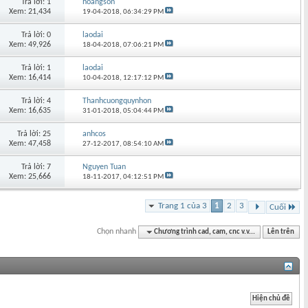
Trả lời: 1
hoangson
Xem: 21,434
19-04-2018,
06:34:29 PM
Trả lời: 0
laodai
Xem: 49,926
18-04-2018,
07:06:21 PM
Trả lời: 1
laodai
Xem: 16,414
10-04-2018,
12:17:12 PM
Trả lời: 4
Thanhcuongquynhon
Xem: 16,635
31-01-2018,
05:04:44 PM
Trả lời: 25
anhcos
Xem: 47,458
27-12-2017,
08:54:10 AM
Trả lời: 7
Nguyen Tuan
Xem: 25,666
18-11-2017,
04:12:51 PM
Trang 1 của 3
1
2
3
Cuối
Chọn nhanh
Chương trình cad, cam, cnc v.v...
Lên trên