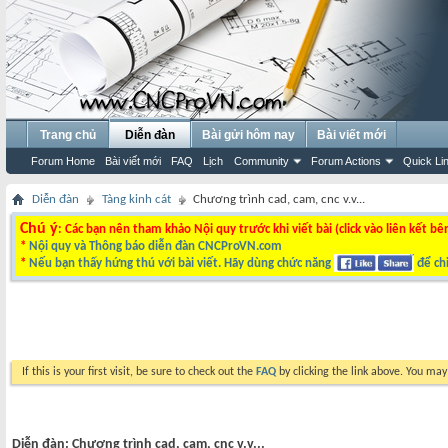
Trang chủ
Diễn đàn
Bài gửi hôm nay
Bài viết mới
Forum Home
Bài viết mới
FAQ
Lịch
Community
Forum Actions
Quick Li
Diễn đàn
Tàng kinh cát
Chương trình cad, cam, cnc v.v...
Chú ý
: Các bạn nên tham khảo Nội quy trước khi viết bài (click vào liên kết bê
*
Nội quy và Thông báo diễn đàn CNCProVN.com
*
Nếu bạn thấy hứng thú với bài viết. Hãy dùng chức năng
để chi
If this is your first visit, be sure to check out the
FAQ
by clicking the link above. You ma
Diễn đàn:
Chương trình cad, cam, cnc v.v...