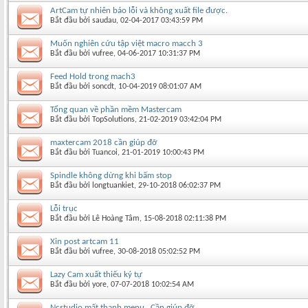
ArtCam tự nhiên báo lỗi và không xuất file được.
Bắt đầu bởi
saudau
‎, 02-04-2017 03:43:59 PM
Muốn nghiên cứu tập việt macro macch 3
Bắt đầu bởi
vufree
‎, 04-06-2017 10:31:37 PM
Feed Hold trong mach3
Bắt đầu bởi
soncdt
‎, 10-04-2019 08:01:07 AM
Tổng quan về phần mềm Mastercam
Bắt đầu bởi
TopSolutions
‎, 21-02-2019 03:42:04 PM
maxtercam 2018 cần giúp đỡ
Bắt đầu bởi
Tuancoi
‎, 21-01-2019 10:00:43 PM
Spindle không dừng khi bấm stop
Bắt đầu bởi
longtuankiet
‎, 29-10-2018 06:02:37 PM
Lỗi trục
Bắt đầu bởi
Lê Hoàng Tâm
‎, 15-08-2018 02:11:38 PM
Xin post artcam 11
Bắt đầu bởi
vufree
‎, 30-08-2018 05:02:52 PM
Lazy Cam xuất thiếu ký tự
Bắt đầu bởi
yore
‎, 07-07-2018 10:02:54 AM
Ncstudio mất thanh menu . Cần giúp đỡ