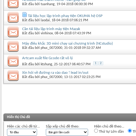
Bắt đầu bởi
tuanhang
‎, 19-04-2018 06:00:30 PM
Tài liệu học lập trình phay tiện OKUMA hệ OSP
Bắt đầu bởi
laodai
‎, 18-04-2018 07:06:21 PM
Cần tài liệu lập trình máy tiện Mazak
Bắt đầu bởi
vinhinox
‎, 08-04-2018 07:43:39 PM
Máy điêu khắc 3D mini chạy sai chương trình (NCstudio)
Bắt đầu bởi
phuc_0072000
‎, 31-01-2018 09:32:37 AM
Artcam xuất file Gcode rất vô lý
1
2
Bắt đầu bởi
ktshung
‎, 25-12-2017 06:40:57 PM
Xin hỏi về đường ra vào dao ! lead in/out
Bắt đầu bởi
phuc_0072000
‎, 13-11-2017 02:23:25 PM
Hiển thị Chủ đề
Hiện các chủ đề từ...
Sắp xếp chủ đề theo:
Hiện chủ đề theo...
Thứ tự Lớn dần
Th