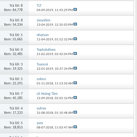
Trả lời: 8
TLT
Xem: 64,778
04-09-2019,
11:43:29 PM
Trả lời: 8
sieunhim
Xem: 54,334
13-04-2019,
12:35:03 PM
Trả lời: 5
nhatson
Xem: 55,665
11-04-2019,
01:52:32 PM
Trả lời: 0
TopSolutions
Xem: 32,485
21-02-2019,
03:42:04 PM
Trả lời: 3
Tuancoi
Xem: 19,325
22-01-2019,
10:37:34 PM
Trả lời: 5
solero
Xem: 22,291
01-11-2018,
11:53:50 AM
Trả lời: 7
Lê Hoàng Tâm
Xem: 45,185
12-09-2018,
02:02:16 PM
Trả lời: 4
vufree
Xem: 17,233
31-08-2018,
01:10:48 AM
Trả lời: 5
yore
Xem: 18,853
08-07-2018,
11:03:47 AM