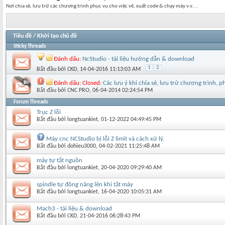
Nơi chia sẻ, lưu trữ các chương trình phục vụ cho việc vẽ, xuất code & chạy máy v.v....
Tiêu đề
/
Khởi tạo chủ đề
Sticky Threads
Đánh dấu:
NcStudio - tài liệu hướng dẫn & download
1
2
Bắt đầu bởi
CKD
‎, 14-04-2016 11:13:03 AM
Đánh dấu:
Closed:
Các lưu ý khi chỉa sẻ, lưu trử chương trình,
Bắt đầu bởi
CNC PRO
‎, 06-04-2014 02:24:54 PM
Forum Threads
Trục Z lỗi
Bắt đầu bởi
longtuankiet
‎, 01-12-2022 04:49:45 PM
Máy cnc NCStudio bị lỗi Z limit và cách xử lý.
Bắt đầu bởi
dohieu3000
‎, 04-02-2021 11:25:48 AM
máy tự tắt nguồn
Bắt đầu bởi
longtuankiet
‎, 20-04-2020 09:29:40 AM
spindle tự động nâng lên khi tắt máy
Bắt đầu bởi
longtuankiet
‎, 16-04-2020 10:05:31 AM
Mach3 - tài liệu & download
Bắt đầu bởi
CKD
‎, 21-04-2016 06:28:43 PM