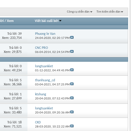
Công cụ diễn đàn
Tìm kiếm diễn đàn
lời
/
Xem
Viết bài cuối bởi
Trả lời: 39
Phuong le Van
Xem: 233,754
24-04-2020,
02:20:17 PM
Trả lời: 0
CNC PRO
Xem: 29,875
06-04-2014,
02:24:54 PM
Trả lời: 0
longtuankiet
Xem: 49,234
01-12-2022,
04:49:45 PM
Trả lời: 5
thanhsang_cd
Xem: 36,566
03-04-2021,
04:37:25 PM
Trả lời: 1
ktshung
Xem: 27,699
20-04-2020,
07:52:43 PM
Trả lời: 5
longtuankiet
Xem: 33,480
20-04-2020,
09:20:36 AM
Trả lời: 18
CKD
Xem: 71,521
28-03-2020,
10:22:22 AM