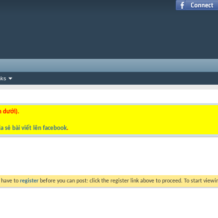
nks
n dưới).
a sẻ bài viết lên facebook
.
y have to
register
before you can post: click the register link above to proceed. To start view