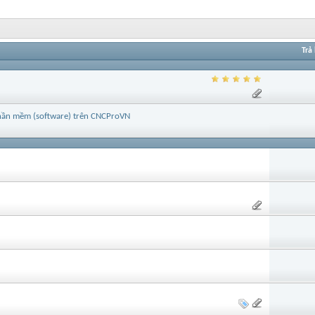
Trả 
 phần mềm (software) trên CNCProVN