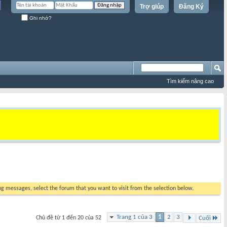
Trợ giúp
Đăng Ký
Ghi nhớ?
Tìm kiếm nâng cao
ing messages, select the forum that you want to visit from the selection below.
Trang 1 của 3
1
2
3
Chủ đề từ 1 đến 20 của 52
Cuối