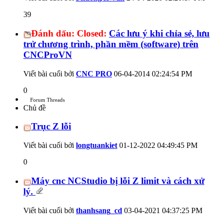
39
Đánh dấu:
Closed:
Các lưu ý khi chỉa sẻ, lưu
trử chương trình, phần mềm (software) trên
CNCProVN
Viết bài cuối bởi
CNC PRO
06-04-2014
02:24:54 PM
0
Forum Threads
Chủ đề
Trục Z lỗi
Viết bài cuối bởi
longtuankiet
01-12-2022
04:49:45 PM
0
Máy cnc NCStudio bị lỗi Z limit và cách xử
lý.
Viết bài cuối bởi
thanhsang_cd
03-04-2021
04:37:25 PM