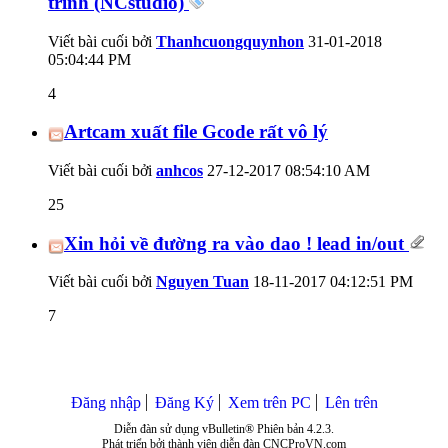
trình (NCstudio)
Viết bài cuối bởi
Thanhcuongquynhon
31-01-2018
05:04:44 PM
4
Artcam xuất file Gcode rất vô lý
Viết bài cuối bởi
anhcos
27-12-2017
08:54:10 AM
25
Xin hỏi về đường ra vào dao ! lead in/out
Viết bài cuối bởi
Nguyen Tuan
18-11-2017
04:12:51 PM
7
Đăng nhập
Đăng Ký
Xem trên PC
Lên trên
Diễn đàn sử dụng vBulletin® Phiên bản 4.2.3.
Phát triển bởi thành viên diễn đàn CNCProVN.com