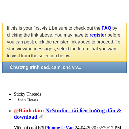
If this is your first visit, be sure to check out the
FAQ
by
clicking the link above. You may have to
register
before
you can post: click the register link above to proceed. To
start viewing messages, select the forum that you want
to visit from the selection below.
Chương trình cad, cam, cnc v.v...
Sticky Threads
Sticky Threads
Đánh dấu:
NcStudio - tài liệu hướng dẫn &
download
Viết bài cuối bởi
Phuong le Van
24-04-2020
02:20:17 PM