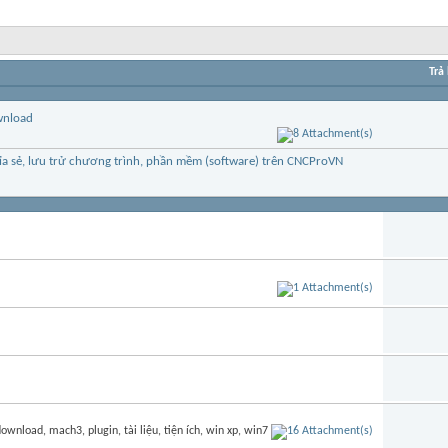
Trả 
wnload
hỉa sẻ, lưu trử chương trình, phần mềm (software) trên CNCProVN