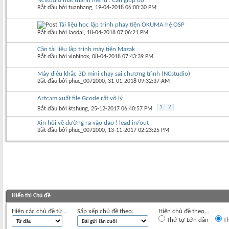
Ncstudio mất thanh menu . Cần giúp đỡ
Bắt đầu bởi
tuanhang
‎, 19-04-2018 06:00:30 PM
Tài liệu học lập trình phay tiện OKUMA hệ OSP
Bắt đầu bởi
laodai
‎, 18-04-2018 07:06:21 PM
Cần tài liệu lập trình máy tiện Mazak
Bắt đầu bởi
vinhinox
‎, 08-04-2018 07:43:39 PM
Máy điêu khắc 3D mini chạy sai chương trình (NCstudio)
Bắt đầu bởi
phuc_0072000
‎, 31-01-2018 09:32:37 AM
Artcam xuất file Gcode rất vô lý
1
2
Bắt đầu bởi
ktshung
‎, 25-12-2017 06:40:57 PM
Xin hỏi về đường ra vào dao ! lead in/out
Bắt đầu bởi
phuc_0072000
‎, 13-11-2017 02:23:25 PM
Hiển thị Chủ đề
Hiện các chủ đề từ...
Sắp xếp chủ đề theo:
Hiện chủ đề theo...
Thứ tự Lớn dần
Th