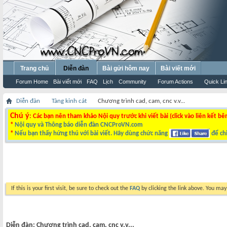
Trang chủ
Diễn đàn
Bài gửi hôm nay
Bài viết mới
Forum Home
Bài viết mới
FAQ
Lịch
Community
Forum Actions
Quick Li
Diễn đàn
Tàng kinh cát
Chương trình cad, cam, cnc v.v...
Chú ý
: Các bạn nên tham khảo Nội quy trước khi viết bài (click vào liên kết bê
*
Nội quy và Thông báo diễn đàn CNCProVN.com
*
Nếu bạn thấy hứng thú với bài viết. Hãy dùng chức năng
để chi
If this is your first visit, be sure to check out the
FAQ
by clicking the link above. You ma
Diễn đàn:
Chương trình cad, cam, cnc v.v...