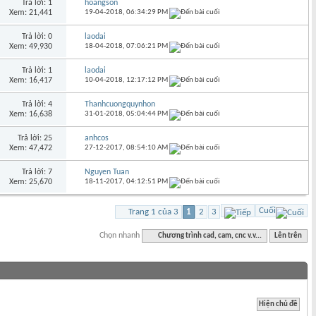
Trả lời: 1
hoangson
Xem: 21,441
19-04-2018,
06:34:29 PM
Trả lời: 0
laodai
Xem: 49,930
18-04-2018,
07:06:21 PM
Trả lời: 1
laodai
Xem: 16,417
10-04-2018,
12:17:12 PM
Trả lời: 4
Thanhcuongquynhon
Xem: 16,638
31-01-2018,
05:04:44 PM
Trả lời: 25
anhcos
Xem: 47,472
27-12-2017,
08:54:10 AM
Trả lời: 7
Nguyen Tuan
Xem: 25,670
18-11-2017,
04:12:51 PM
Cuối
Trang 1 của 3
1
2
3
Chọn nhanh
Chương trình cad, cam, cnc v.v...
Lên trên