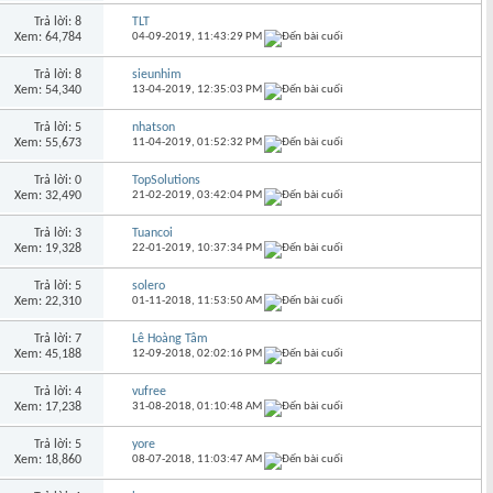
Trả lời: 8
TLT
Xem: 64,784
04-09-2019,
11:43:29 PM
Trả lời: 8
sieunhim
Xem: 54,340
13-04-2019,
12:35:03 PM
Trả lời: 5
nhatson
Xem: 55,673
11-04-2019,
01:52:32 PM
Trả lời: 0
TopSolutions
Xem: 32,490
21-02-2019,
03:42:04 PM
Trả lời: 3
Tuancoi
Xem: 19,328
22-01-2019,
10:37:34 PM
Trả lời: 5
solero
Xem: 22,310
01-11-2018,
11:53:50 AM
Trả lời: 7
Lê Hoàng Tâm
Xem: 45,188
12-09-2018,
02:02:16 PM
Trả lời: 4
vufree
Xem: 17,238
31-08-2018,
01:10:48 AM
Trả lời: 5
yore
Xem: 18,860
08-07-2018,
11:03:47 AM