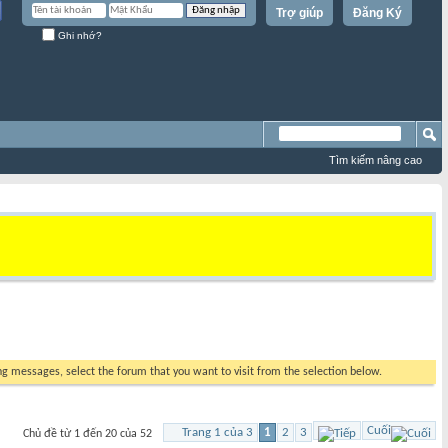
Trợ giúp
Đăng Ký
Ghi nhớ?
Tìm kiếm nâng cao
ing messages, select the forum that you want to visit from the selection below.
Cuối
Trang 1 của 3
1
2
3
Chủ đề từ 1 đến 20 của 52