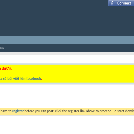
nks
n dưới).
a sẻ bài viết lên facebook
.
y have to
register
before you can post: click the register link above to proceed. To start view