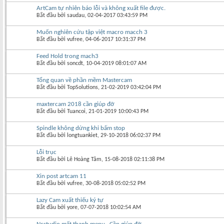
ArtCam tự nhiên báo lỗi và không xuất file được.
Bắt đầu bởi
saudau
‎, 02-04-2017 03:43:59 PM
Muốn nghiên cứu tập việt macro macch 3
Bắt đầu bởi
vufree
‎, 04-06-2017 10:31:37 PM
Feed Hold trong mach3
Bắt đầu bởi
soncdt
‎, 10-04-2019 08:01:07 AM
Tổng quan về phần mềm Mastercam
Bắt đầu bởi
TopSolutions
‎, 21-02-2019 03:42:04 PM
maxtercam 2018 cần giúp đỡ
Bắt đầu bởi
Tuancoi
‎, 21-01-2019 10:00:43 PM
Spindle không dừng khi bấm stop
Bắt đầu bởi
longtuankiet
‎, 29-10-2018 06:02:37 PM
Lỗi trục
Bắt đầu bởi
Lê Hoàng Tâm
‎, 15-08-2018 02:11:38 PM
Xin post artcam 11
Bắt đầu bởi
vufree
‎, 30-08-2018 05:02:52 PM
Lazy Cam xuất thiếu ký tự
Bắt đầu bởi
yore
‎, 07-07-2018 10:02:54 AM