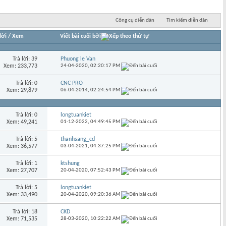
Công cụ diễn đàn
Tìm kiếm diễn đàn
lời
/
Xem
Viết bài cuối bởi
Trả lời: 39
Phuong le Van
Xem: 233,773
24-04-2020,
02:20:17 PM
Trả lời: 0
CNC PRO
Xem: 29,879
06-04-2014,
02:24:54 PM
Trả lời: 0
longtuankiet
Xem: 49,241
01-12-2022,
04:49:45 PM
Trả lời: 5
thanhsang_cd
Xem: 36,577
03-04-2021,
04:37:25 PM
Trả lời: 1
ktshung
Xem: 27,707
20-04-2020,
07:52:43 PM
Trả lời: 5
longtuankiet
Xem: 33,490
20-04-2020,
09:20:36 AM
Trả lời: 18
CKD
Xem: 71,535
28-03-2020,
10:22:22 AM