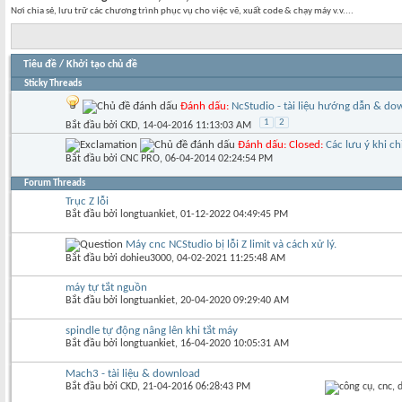
Nơi chia sẻ, lưu trữ các chương trình phục vụ cho việc vẽ, xuất code & chạy máy v.v....
Tiêu đề
/
Khởi tạo chủ đề
Sticky Threads
Đánh dấu:
NcStudio - tài liệu hướng dẫn & do
1
2
Bắt đầu bởi
CKD
‎, 14-04-2016 11:13:03 AM
Đánh dấu:
Closed:
Các lưu ý khi c
Bắt đầu bởi
CNC PRO
‎, 06-04-2014 02:24:54 PM
Forum Threads
Trục Z lỗi
Bắt đầu bởi
longtuankiet
‎, 01-12-2022 04:49:45 PM
Máy cnc NCStudio bị lỗi Z limit và cách xử lý.
Bắt đầu bởi
dohieu3000
‎, 04-02-2021 11:25:48 AM
máy tự tắt nguồn
Bắt đầu bởi
longtuankiet
‎, 20-04-2020 09:29:40 AM
spindle tự động nâng lên khi tắt máy
Bắt đầu bởi
longtuankiet
‎, 16-04-2020 10:05:31 AM
Mach3 - tài liệu & download
Bắt đầu bởi
CKD
‎, 21-04-2016 06:28:43 PM