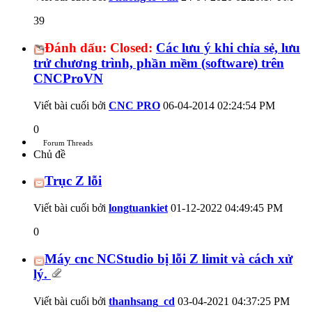
39
Đánh dấu:
Closed:
Các lưu ý khi chỉa sẻ, lưu
trử chương trình, phần mềm (software) trên
CNCProVN
Viết bài cuối bởi
CNC PRO
06-04-2014
02:24:54 PM
0
Forum Threads
Chủ đề
Trục Z lỗi
Viết bài cuối bởi
longtuankiet
01-12-2022
04:49:45 PM
0
Máy cnc NCStudio bị lỗi Z limit và cách xử
lý.
Viết bài cuối bởi
thanhsang_cd
03-04-2021
04:37:25 PM