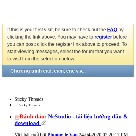
If this is your first visit, be sure to check out the
FAQ
by
clicking the link above. You may have to
register
before
you can post: click the register link above to proceed. To
start viewing messages, select the forum that you want
to visit from the selection below.
Chương trình cad, cam, cnc v.v...
Sticky Threads
Sticky Threads
Đánh dấu:
NcStudio - tài liệu hướng dẫn &
download
Viết bài cuối bởi
Phuong le Van
24-04-2020
02:20:17 PM