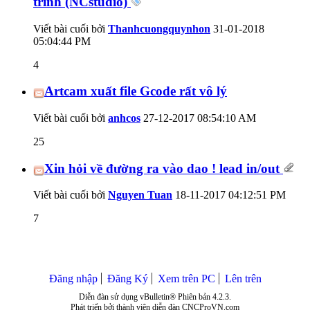
trình (NCstudio)
Viết bài cuối bởi
Thanhcuongquynhon
31-01-2018
05:04:44 PM
4
Artcam xuất file Gcode rất vô lý
Viết bài cuối bởi
anhcos
27-12-2017
08:54:10 AM
25
Xin hỏi về đường ra vào dao ! lead in/out
Viết bài cuối bởi
Nguyen Tuan
18-11-2017
04:12:51 PM
7
Đăng nhập
Đăng Ký
Xem trên PC
Lên trên
Diễn đàn sử dụng vBulletin® Phiên bản 4.2.3.
Phát triển bởi thành viên diễn đàn CNCProVN.com