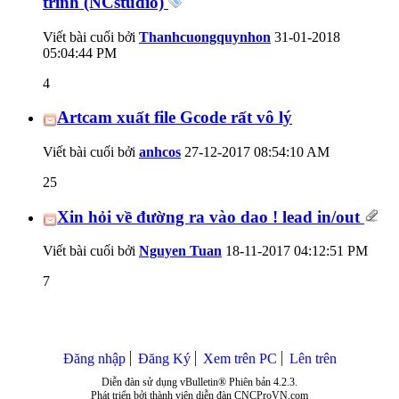
trình (NCstudio)
Viết bài cuối bởi
Thanhcuongquynhon
31-01-2018
05:04:44 PM
4
Artcam xuất file Gcode rất vô lý
Viết bài cuối bởi
anhcos
27-12-2017
08:54:10 AM
25
Xin hỏi về đường ra vào dao ! lead in/out
Viết bài cuối bởi
Nguyen Tuan
18-11-2017
04:12:51 PM
7
Đăng nhập
Đăng Ký
Xem trên PC
Lên trên
Diễn đàn sử dụng vBulletin® Phiên bản 4.2.3.
Phát triển bởi thành viên diễn đàn CNCProVN.com