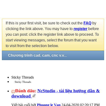
If this is your first visit, be sure to check out the
FAQ
by
clicking the link above. You may have to
register
before
you can post: click the register link above to proceed. To
start viewing messages, select the forum that you want
to visit from the selection below.
Chương trình cad, cam, cnc v.v...
Sticky Threads
Sticky Threads
Đánh dấu:
NcStudio - tài liệu hướng dẫn &
download
Viết bài cuối bởi
Phuong le Van
24-04-2020
02:20:17 PM