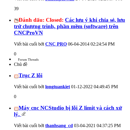
39
Đánh dấu:
Closed:
Các lưu ý khi chỉa sẻ, lưu
trử chương trình, phần mềm (software) trên
CNCProVN
Viết bài cuối bởi
CNC PRO
06-04-2014
02:24:54 PM
0
Forum Threads
Chủ đề
Trục Z lỗi
Viết bài cuối bởi
longtuankiet
01-12-2022
04:49:45 PM
0
Máy cnc NCStudio bị lỗi Z limit và cách xử
lý.
Viết bài cuối bởi
thanhsang_cd
03-04-2021
04:37:25 PM