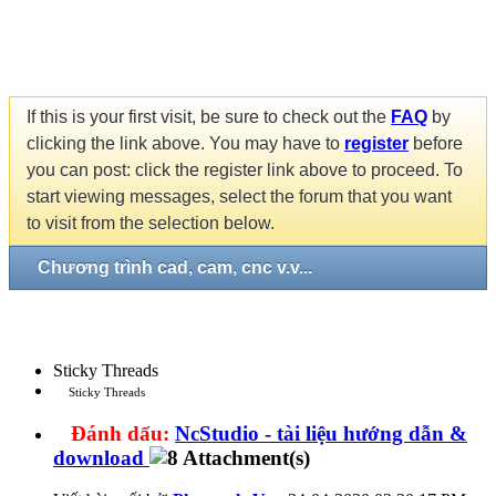
If this is your first visit, be sure to check out the
FAQ
by
clicking the link above. You may have to
register
before
you can post: click the register link above to proceed. To
start viewing messages, select the forum that you want
to visit from the selection below.
Chương trình cad, cam, cnc v.v...
Sticky Threads
Sticky Threads
Đánh dấu:
NcStudio - tài liệu hướng dẫn &
download