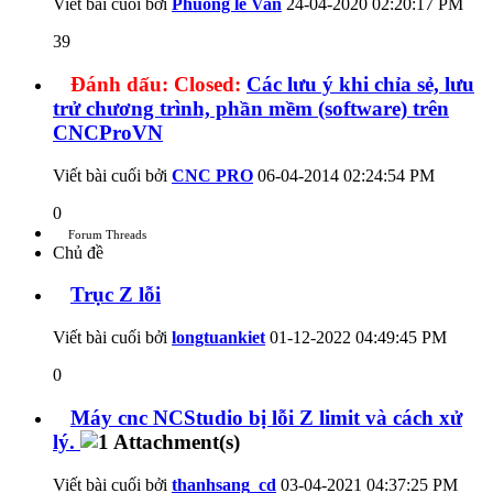
Viết bài cuối bởi
Phuong le Van
24-04-2020
02:20:17 PM
39
Đánh dấu:
Closed:
Các lưu ý khi chỉa sẻ, lưu
trử chương trình, phần mềm (software) trên
CNCProVN
Viết bài cuối bởi
CNC PRO
06-04-2014
02:24:54 PM
0
Forum Threads
Chủ đề
Trục Z lỗi
Viết bài cuối bởi
longtuankiet
01-12-2022
04:49:45 PM
0
Máy cnc NCStudio bị lỗi Z limit và cách xử
lý.
Viết bài cuối bởi
thanhsang_cd
03-04-2021
04:37:25 PM