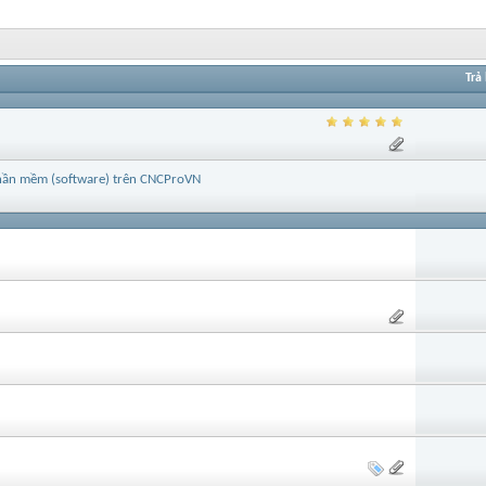
Trả 
 phần mềm (software) trên CNCProVN