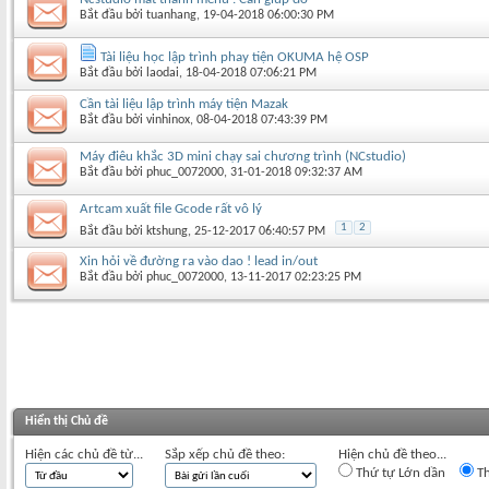
Bắt đầu bởi
tuanhang
‎, 19-04-2018 06:00:30 PM
Tài liệu học lập trình phay tiện OKUMA hệ OSP
Bắt đầu bởi
laodai
‎, 18-04-2018 07:06:21 PM
Cần tài liệu lập trình máy tiện Mazak
Bắt đầu bởi
vinhinox
‎, 08-04-2018 07:43:39 PM
Máy điêu khắc 3D mini chạy sai chương trình (NCstudio)
Bắt đầu bởi
phuc_0072000
‎, 31-01-2018 09:32:37 AM
Artcam xuất file Gcode rất vô lý
1
2
Bắt đầu bởi
ktshung
‎, 25-12-2017 06:40:57 PM
Xin hỏi về đường ra vào dao ! lead in/out
Bắt đầu bởi
phuc_0072000
‎, 13-11-2017 02:23:25 PM
Hiển thị Chủ đề
Hiện các chủ đề từ...
Sắp xếp chủ đề theo:
Hiện chủ đề theo...
Thứ tự Lớn dần
Th