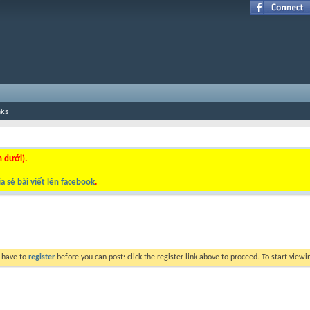
nks
n dưới).
a sẻ bài viết lên facebook
.
y have to
register
before you can post: click the register link above to proceed. To start view