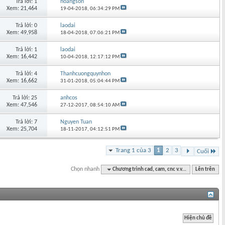
Trả lời: 1
hoangson
Xem: 21,464
19-04-2018,
06:34:29 PM
Trả lời: 0
laodai
Xem: 49,958
18-04-2018,
07:06:21 PM
Trả lời: 1
laodai
Xem: 16,442
10-04-2018,
12:17:12 PM
Trả lời: 4
Thanhcuongquynhon
Xem: 16,662
31-01-2018,
05:04:44 PM
Trả lời: 25
anhcos
Xem: 47,546
27-12-2017,
08:54:10 AM
Trả lời: 7
Nguyen Tuan
Xem: 25,704
18-11-2017,
04:12:51 PM
Trang 1 của 3
1
2
3
Cuối
Chọn nhanh
Chương trình cad, cam, cnc v.v...
Lên trên