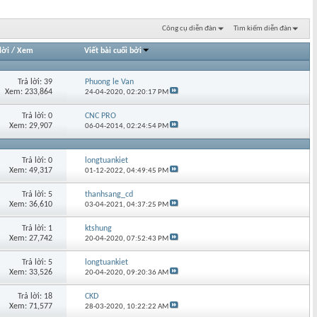
Công cụ diễn đàn
Tìm kiếm diễn đàn
lời
/
Xem
Viết bài cuối bởi
Trả lời: 39
Phuong le Van
Xem: 233,864
24-04-2020,
02:20:17 PM
Trả lời: 0
CNC PRO
Xem: 29,907
06-04-2014,
02:24:54 PM
Trả lời: 0
longtuankiet
Xem: 49,317
01-12-2022,
04:49:45 PM
Trả lời: 5
thanhsang_cd
Xem: 36,610
03-04-2021,
04:37:25 PM
Trả lời: 1
ktshung
Xem: 27,742
20-04-2020,
07:52:43 PM
Trả lời: 5
longtuankiet
Xem: 33,526
20-04-2020,
09:20:36 AM
Trả lời: 18
CKD
Xem: 71,577
28-03-2020,
10:22:22 AM