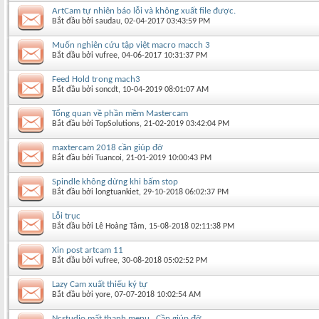
ArtCam tự nhiên báo lỗi và không xuất file được.
Bắt đầu bởi
saudau
‎, 02-04-2017 03:43:59 PM
Muốn nghiên cứu tập việt macro macch 3
Bắt đầu bởi
vufree
‎, 04-06-2017 10:31:37 PM
Feed Hold trong mach3
Bắt đầu bởi
soncdt
‎, 10-04-2019 08:01:07 AM
Tổng quan về phần mềm Mastercam
Bắt đầu bởi
TopSolutions
‎, 21-02-2019 03:42:04 PM
maxtercam 2018 cần giúp đỡ
Bắt đầu bởi
Tuancoi
‎, 21-01-2019 10:00:43 PM
Spindle không dừng khi bấm stop
Bắt đầu bởi
longtuankiet
‎, 29-10-2018 06:02:37 PM
Lỗi trục
Bắt đầu bởi
Lê Hoàng Tâm
‎, 15-08-2018 02:11:38 PM
Xin post artcam 11
Bắt đầu bởi
vufree
‎, 30-08-2018 05:02:52 PM
Lazy Cam xuất thiếu ký tự
Bắt đầu bởi
yore
‎, 07-07-2018 10:02:54 AM
Ncstudio mất thanh menu . Cần giúp đỡ