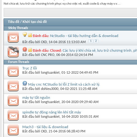
Nơi chia sẻ, lưu trữ các chương trình phục vụ cho việc vẽ, xuất code & chạy máy v.v....
Tiêu đề
/
Khởi tạo chủ đề
Sticky Threads
Đánh dấu:
NcStudio - tài liệu hướng dẫn & download
1
2
Bắt đầu bởi
CKD
‎, 14-04-2016 11:13:03 AM
Đánh dấu:
Closed:
Các lưu ý khi chỉa sẻ, lưu trử chương trình,
Bắt đầu bởi
CNC PRO
‎, 06-04-2014 02:24:54 PM
Forum Threads
Trục Z lỗi
Bắt đầu bởi
longtuankiet
‎, 01-12-2022 04:49:45 PM
Máy cnc NCStudio bị lỗi Z limit và cách xử lý.
Bắt đầu bởi
dohieu3000
‎, 04-02-2021 11:25:48 AM
máy tự tắt nguồn
Bắt đầu bởi
longtuankiet
‎, 20-04-2020 09:29:40 AM
spindle tự động nâng lên khi tắt máy
Bắt đầu bởi
longtuankiet
‎, 16-04-2020 10:05:31 AM
Mach3 - tài liệu & download
Bắt đầu bởi
CKD
‎, 21-04-2016 06:28:43 PM