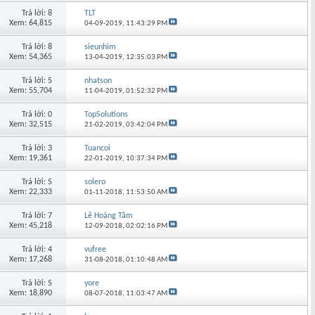
Trả lời: 8
TLT
Xem: 64,815
04-09-2019,
11:43:29 PM
Trả lời: 8
sieunhim
Xem: 54,365
13-04-2019,
12:35:03 PM
Trả lời: 5
nhatson
Xem: 55,704
11-04-2019,
01:52:32 PM
Trả lời: 0
TopSolutions
Xem: 32,515
21-02-2019,
03:42:04 PM
Trả lời: 3
Tuancoi
Xem: 19,361
22-01-2019,
10:37:34 PM
Trả lời: 5
solero
Xem: 22,333
01-11-2018,
11:53:50 AM
Trả lời: 7
Lê Hoàng Tâm
Xem: 45,218
12-09-2018,
02:02:16 PM
Trả lời: 4
vufree
Xem: 17,268
31-08-2018,
01:10:48 AM
Trả lời: 5
yore
Xem: 18,890
08-07-2018,
11:03:47 AM