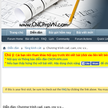
Trang chủ
Diễn đàn
Bài gửi hôm nay
Bài viết mới
Forum Home
Bài viết mới
FAQ
Lịch
Community
Forum Actions
Quick Li
Diễn đàn
Tàng kinh cát
Chương trình cad, cam, cnc v.v...
Chú ý
: Các bạn nên tham khảo Nội quy trước khi viết bài (click vào liên kết bê
*
Nội quy và Thông báo diễn đàn CNCProVN.com
*
Nếu bạn thấy hứng thú với bài viết. Hãy dùng chức năng
để chi
If this is your first visit, be sure to check out the
FAQ
by clicking the link above. You ma
Diễn đàn:
Chương trình cad, cam, cnc v.v...