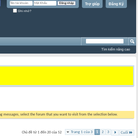
Trợ giúp
Đăng Ký
Ghi nhớ?
Tìm kiếm nâng cao
ing messages, select the forum that you want to visit from the selection below.
Trang 1 của 3
1
2
3
Chủ đề từ 1 đến 20 của 52
Cuối