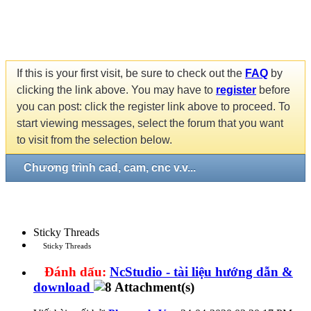
If this is your first visit, be sure to check out the
FAQ
by
clicking the link above. You may have to
register
before
you can post: click the register link above to proceed. To
start viewing messages, select the forum that you want
to visit from the selection below.
Chương trình cad, cam, cnc v.v...
Sticky Threads
Sticky Threads
Đánh dấu:
NcStudio - tài liệu hướng dẫn &
download