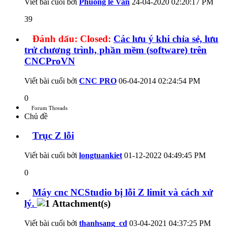
Viết bài cuối bởi
Phuong le Van
24-04-2020
02:20:17 PM
39
Đánh dấu:
Closed:
Các lưu ý khi chỉa sẻ, lưu
trử chương trình, phần mềm (software) trên
CNCProVN
Viết bài cuối bởi
CNC PRO
06-04-2014
02:24:54 PM
0
Forum Threads
Chủ đề
Trục Z lỗi
Viết bài cuối bởi
longtuankiet
01-12-2022
04:49:45 PM
0
Máy cnc NCStudio bị lỗi Z limit và cách xử
lý.
Viết bài cuối bởi
thanhsang_cd
03-04-2021
04:37:25 PM