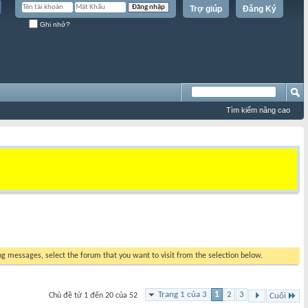
Trợ giúp
Đăng Ký
Ghi nhớ?
Tìm kiếm nâng cao
ing messages, select the forum that you want to visit from the selection below.
Trang 1 của 3
1
2
3
Chủ đề từ 1 đến 20 của 52
Cuối