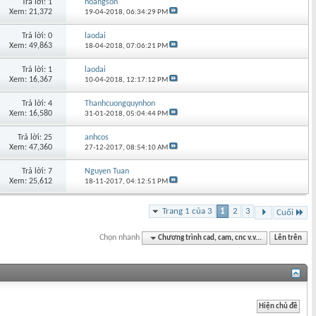
Trả lời: 1
hoangson
Xem: 21,372
19-04-2018,
06:34:29 PM
Trả lời: 0
laodai
Xem: 49,863
18-04-2018,
07:06:21 PM
Trả lời: 1
laodai
Xem: 16,367
10-04-2018,
12:17:12 PM
Trả lời: 4
Thanhcuongquynhon
Xem: 16,580
31-01-2018,
05:04:44 PM
Trả lời: 25
anhcos
Xem: 47,360
27-12-2017,
08:54:10 AM
Trả lời: 7
Nguyen Tuan
Xem: 25,612
18-11-2017,
04:12:51 PM
Trang 1 của 3
1
2
3
Cuối
Chọn nhanh
Chương trình cad, cam, cnc v.v...
Lên trên