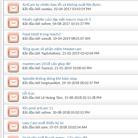
ArtCam tự nhiên báo lỗi và không xuất file được.
Bắt đầu bởi
saudau
‎, 02-04-2017 03:43:59 PM
Muốn nghiên cứu tập việt macro macch 3
Bắt đầu bởi
vufree
‎, 04-06-2017 10:31:37 PM
Feed Hold trong mach3
Bắt đầu bởi
soncdt
‎, 10-04-2019 08:01:07 AM
Tổng quan về phần mềm Mastercam
Bắt đầu bởi
TopSolutions
‎, 21-02-2019 03:42:04 PM
maxtercam 2018 cần giúp đỡ
Bắt đầu bởi
Tuancoi
‎, 21-01-2019 10:00:43 PM
Spindle không dừng khi bấm stop
Bắt đầu bởi
longtuankiet
‎, 29-10-2018 06:02:37 PM
Lỗi trục
Bắt đầu bởi
Lê Hoàng Tâm
‎, 15-08-2018 02:11:38 PM
Xin post artcam 11
Bắt đầu bởi
vufree
‎, 30-08-2018 05:02:52 PM
Lazy Cam xuất thiếu ký tự
Bắt đầu bởi
yore
‎, 07-07-2018 10:02:54 AM
Ncstudio mất thanh menu . Cần giúp đỡ