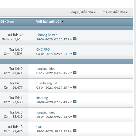
Công cụ diễn đàn
Tìm kiếm diễn đàn
lời
/
Xem
Viết bài cuối bởi
Trả lời: 39
Phuong le Van
Xem: 233,615
24-04-2020,
02:20:17 PM
Trả lời: 0
CNC PRO
Xem: 29,805
06-04-2014,
02:24:54 PM
Trả lời: 0
longtuankiet
Xem: 49,074
01-12-2022,
04:49:45 PM
Trả lời: 5
thanhsang_cd
Xem: 36,477
03-04-2021,
04:37:25 PM
Trả lời: 1
ktshung
Xem: 27,630
20-04-2020,
07:52:43 PM
Trả lời: 5
longtuankiet
Xem: 33,419
20-04-2020,
09:20:36 AM
Trả lời: 18
CKD
Xem: 71,426
28-03-2020,
10:22:22 AM