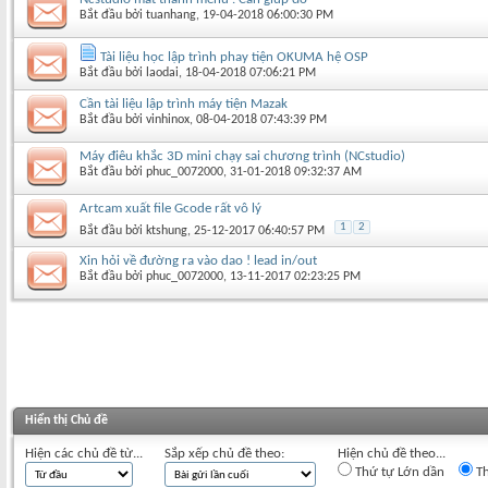
Bắt đầu bởi
tuanhang
‎, 19-04-2018 06:00:30 PM
Tài liệu học lập trình phay tiện OKUMA hệ OSP
Bắt đầu bởi
laodai
‎, 18-04-2018 07:06:21 PM
Cần tài liệu lập trình máy tiện Mazak
Bắt đầu bởi
vinhinox
‎, 08-04-2018 07:43:39 PM
Máy điêu khắc 3D mini chạy sai chương trình (NCstudio)
Bắt đầu bởi
phuc_0072000
‎, 31-01-2018 09:32:37 AM
Artcam xuất file Gcode rất vô lý
1
2
Bắt đầu bởi
ktshung
‎, 25-12-2017 06:40:57 PM
Xin hỏi về đường ra vào dao ! lead in/out
Bắt đầu bởi
phuc_0072000
‎, 13-11-2017 02:23:25 PM
Hiển thị Chủ đề
Hiện các chủ đề từ...
Sắp xếp chủ đề theo:
Hiện chủ đề theo...
Thứ tự Lớn dần
Th