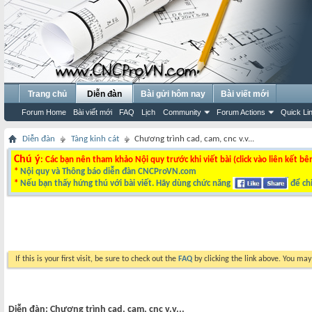
Trang chủ
Diễn đàn
Bài gửi hôm nay
Bài viết mới
Forum Home
Bài viết mới
FAQ
Lịch
Community
Forum Actions
Quick Li
Diễn đàn
Tàng kinh cát
Chương trình cad, cam, cnc v.v...
Chú ý
: Các bạn nên tham khảo Nội quy trước khi viết bài (click vào liên kết bê
*
Nội quy và Thông báo diễn đàn CNCProVN.com
*
Nếu bạn thấy hứng thú với bài viết. Hãy dùng chức năng
để chi
If this is your first visit, be sure to check out the
FAQ
by clicking the link above. You ma
Diễn đàn:
Chương trình cad, cam, cnc v.v...