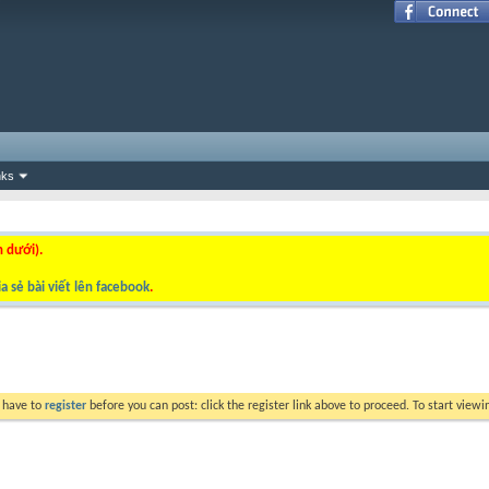
nks
n dưới).
a sẻ bài viết lên facebook
.
y have to
register
before you can post: click the register link above to proceed. To start view