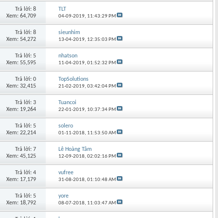
Trả lời: 8
TLT
Xem: 64,709
04-09-2019,
11:43:29 PM
Trả lời: 8
sieunhim
Xem: 54,272
13-04-2019,
12:35:03 PM
Trả lời: 5
nhatson
Xem: 55,595
11-04-2019,
01:52:32 PM
Trả lời: 0
TopSolutions
Xem: 32,415
21-02-2019,
03:42:04 PM
Trả lời: 3
Tuancoi
Xem: 19,264
22-01-2019,
10:37:34 PM
Trả lời: 5
solero
Xem: 22,214
01-11-2018,
11:53:50 AM
Trả lời: 7
Lê Hoàng Tâm
Xem: 45,125
12-09-2018,
02:02:16 PM
Trả lời: 4
vufree
Xem: 17,179
31-08-2018,
01:10:48 AM
Trả lời: 5
yore
Xem: 18,792
08-07-2018,
11:03:47 AM