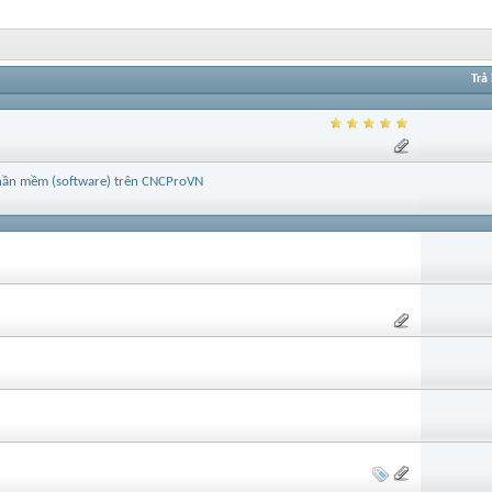
Trả 
 phần mềm (software) trên CNCProVN