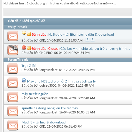
Nơi chia sẻ, lưu trữ các chương trình phục vụ cho việc vẽ, xuất code & chạy máy v.v....
Tiêu đề
/
Khởi tạo chủ đề
Sticky Threads
Đánh dấu:
NcStudio - tài liệu hướng dẫn & download
1
2
Bắt đầu bởi
CKD
‎, 14-04-2016 11:13:03 AM
Đánh dấu:
Closed:
Các lưu ý khi chỉa sẻ, lưu trử chương trình,
Bắt đầu bởi
CNC PRO
‎, 06-04-2014 02:24:54 PM
Forum Threads
Trục Z lỗi
Bắt đầu bởi
longtuankiet
‎, 01-12-2022 04:49:45 PM
Máy cnc NCStudio bị lỗi Z limit và cách xử lý.
Bắt đầu bởi
dohieu3000
‎, 04-02-2021 11:25:48 AM
máy tự tắt nguồn
Bắt đầu bởi
longtuankiet
‎, 20-04-2020 09:29:40 AM
spindle tự động nâng lên khi tắt máy
Bắt đầu bởi
longtuankiet
‎, 16-04-2020 10:05:31 AM
Mach3 - tài liệu & download
Bắt đầu bởi
CKD
‎, 21-04-2016 06:28:43 PM