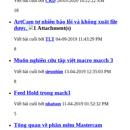
Viết bài cuối bởi
CKD
28-03-2020
10:22:22 AM
18
ArtCam tự nhiên báo lỗi và không xuất file
được.
Viết bài cuối bởi
TLT
04-09-2019
11:43:29 PM
8
Muốn nghiên cứu tập việt macro macch 3
Viết bài cuối bởi
sieunhim
13-04-2019
12:35:03 PM
8
Feed Hold trong mach3
Viết bài cuối bởi
nhatson
11-04-2019
01:52:32 PM
5
Tổng quan về phần mềm Mastercam