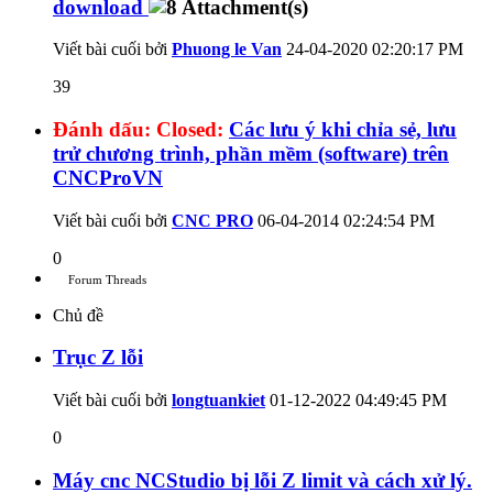
download
Viết bài cuối bởi
Phuong le Van
24-04-2020
02:20:17 PM
39
Đánh dấu:
Closed:
Các lưu ý khi chỉa sẻ, lưu
trử chương trình, phần mềm (software) trên
CNCProVN
Viết bài cuối bởi
CNC PRO
06-04-2014
02:24:54 PM
0
Forum Threads
Chủ đề
Trục Z lỗi
Viết bài cuối bởi
longtuankiet
01-12-2022
04:49:45 PM
0
Máy cnc NCStudio bị lỗi Z limit và cách xử lý.