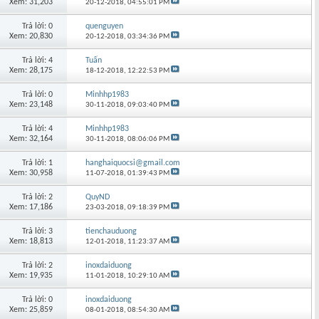
Xem: 31,203
20-12-2018,
04:55:01 PM
Trả lời: 0
quenguyen
Xem: 20,830
20-12-2018,
03:34:36 PM
Trả lời: 4
Tuấn
Xem: 28,175
18-12-2018,
12:22:53 PM
Trả lời: 0
Minhhp1983
Xem: 23,148
30-11-2018,
09:03:40 PM
Trả lời: 4
Minhhp1983
Xem: 32,164
30-11-2018,
08:06:06 PM
Trả lời: 1
hanghaiquocsi@gmail.com
Xem: 30,958
11-07-2018,
01:39:43 PM
Trả lời: 2
QuyND
Xem: 17,186
23-03-2018,
09:18:39 PM
Trả lời: 3
tienchauduong
Xem: 18,813
12-01-2018,
11:23:37 AM
Trả lời: 2
inoxdaiduong
Xem: 19,935
11-01-2018,
10:29:10 AM
Trả lời: 0
inoxdaiduong
Xem: 25,859
08-01-2018,
08:54:30 AM