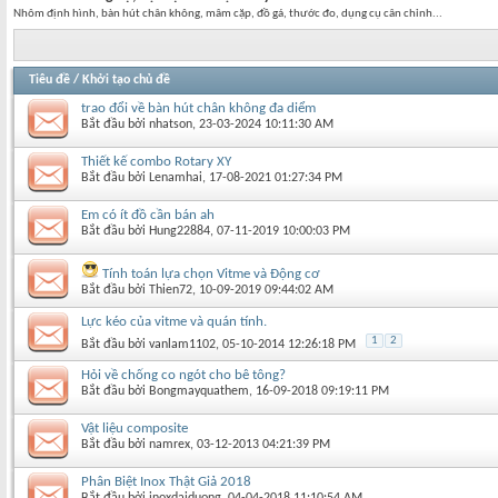
Nhôm định hình, bàn hút chân không, mâm cặp, đồ gá, thước đo, dụng cụ cân chỉnh...
Tiêu đề
/
Khởi tạo chủ đề
trao đổi về bàn hút chân không đa diểm
Bắt đầu bởi
nhatson
‎, 23-03-2024 10:11:30 AM
Thiết kế combo Rotary XY
Bắt đầu bởi
Lenamhai
‎, 17-08-2021 01:27:34 PM
Em có ít đồ cần bán ah
Bắt đầu bởi
Hung22884
‎, 07-11-2019 10:00:03 PM
Tính toán lựa chọn Vitme và Động cơ
Bắt đầu bởi
Thien72
‎, 10-09-2019 09:44:02 AM
Lực kéo của vitme và quán tính.
1
2
Bắt đầu bởi
vanlam1102
‎, 05-10-2014 12:26:18 PM
Hỏi về chống co ngót cho bê tông?
Bắt đầu bởi
Bongmayquathem
‎, 16-09-2018 09:19:11 PM
Vật liệu composite
Bắt đầu bởi
namrex
‎, 03-12-2013 04:21:39 PM
Phân Biệt Inox Thật Giả 2018
Bắt đầu bởi
inoxdaiduong
‎, 04-04-2018 11:10:54 AM