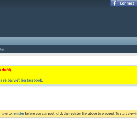
nks
n dưới).
a sẻ bài viết lên facebook
.
y have to
register
before you can post: click the register link above to proceed. To start view