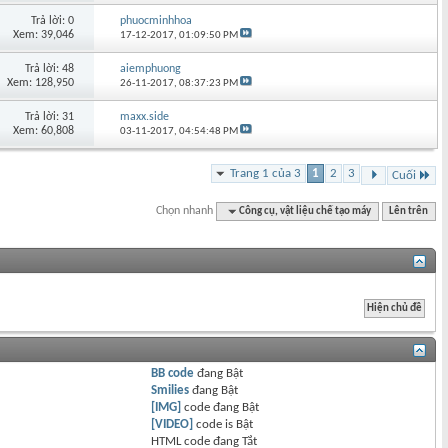
Trả lời: 0
phuocminhhoa
Xem: 39,046
17-12-2017,
01:09:50 PM
Trả lời: 48
aiemphuong
Xem: 128,950
26-11-2017,
08:37:23 PM
Trả lời: 31
maxx.side
Xem: 60,808
03-11-2017,
04:54:48 PM
Trang 1 của 3
1
2
3
Cuối
Chọn nhanh
Công cụ, vật liệu chế tạo máy
Lên trên
BB code
đang
Bật
Smilies
đang
Bật
[IMG]
code đang
Bật
[VIDEO]
code is
Bật
HTML code đang
Tắt