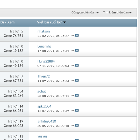
Công cụ diễn đàn
Tìm kiếm diễn đàn
lời
/
Xem
Viết bài cuối bởi
Trả lời: 5
nhatson
Xem: 78,761
25-02-2025,
06:56:27 PM
Trả lời: 0
Lenamhai
Xem: 19,132
17-08-2021,
01:27:34 PM
Trả lời: 0
Hung22884
Xem: 49,154
07-11-2019,
10:00:03 PM
Trả lời: 7
Thien72
Xem: 67,751
11-09-2019,
02:56:23 PM
Trả lời: 34
gchut
Xem: 83,284
28-08-2019,
05:07:41 PM
Trả lời: 14
spkt2004
Xem: 68,261
12-07-2019,
07:54:39 PM
Trả lời: 19
anhduy0410
Xem: 66,023
30-05-2019,
03:00:48 PM
Trả lời: 11
vusvus