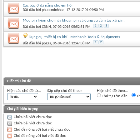
Các bác ở đà nẵng cho em hỏi
Bắt đầu bởi
phuocminhhoa
‎, 17-12-2017 01:09:50 PM
Mod pin li-ion cho máy khoan pin và dụng cụ cầm tay xài pin .
1
2
3
Bắt đầu bởi
CBNN
‎, 07-03-2016 05:52:51 PM
Dụng cụ, thiết bị cơ khí - Mechanic Tools & Equipments
1
2
Bắt đầu bởi
ppgas
‎, 06-04-2016 12:47:08 PM
Hiển thị Chủ đề
Hiện các chủ đề từ...
Sắp xếp chủ đề theo:
Hiện chủ đề theo...
Thứ tự Lớn dần
Th
Chú giải biểu tượng
Chứa bài viết chưa đọc
Chứa bài viết chưa đọc
Chủ đề nóng với bài viết chưa đọc
Chủ đề nóng với bài viết đã đọc