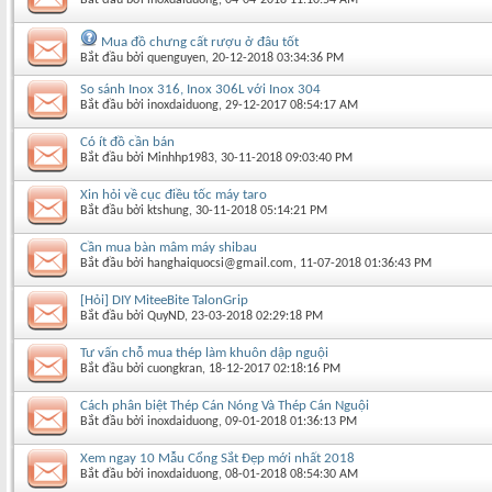
Mua đồ chưng cất rượu ở đâu tốt
Bắt đầu bởi
quenguyen
‎, 20-12-2018 03:34:36 PM
So sánh Inox 316, Inox 306L với Inox 304
Bắt đầu bởi
inoxdaiduong
‎, 29-12-2017 08:54:17 AM
Có ít đồ cần bán
Bắt đầu bởi
Minhhp1983
‎, 30-11-2018 09:03:40 PM
Xin hỏi về cục điều tốc máy taro
Bắt đầu bởi
ktshung
‎, 30-11-2018 05:14:21 PM
Cần mua bàn mâm máy shibau
Bắt đầu bởi
hanghaiquocsi@gmail.com
‎, 11-07-2018 01:36:43 PM
[Hỏi] DIY MiteeBite TalonGrip
Bắt đầu bởi
QuyND
‎, 23-03-2018 02:29:18 PM
Tư vấn chỗ mua thép làm khuôn dập nguội
Bắt đầu bởi
cuongkran
‎, 18-12-2017 02:18:16 PM
Cách phân biệt Thép Cán Nóng Và Thép Cán Nguội
Bắt đầu bởi
inoxdaiduong
‎, 09-01-2018 01:36:13 PM
Xem ngay 10 Mẫu Cổng Sắt Đẹp mới nhất 2018
Bắt đầu bởi
inoxdaiduong
‎, 08-01-2018 08:54:30 AM