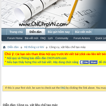
Trang chủ
Diễn đàn
Bài gửi hôm nay
Bài viết mới
Forum Home
Bài viết mới
FAQ
Lịch
Community
Forum Actions
Quick Li
Diễn đàn
Hệ thống cơ khí
Công cụ, vật liệu chế tạo máy
Chú ý
: Các bạn nên tham khảo Nội quy trước khi viết bài (click vào liên kết bê
*
Nội quy và Thông báo diễn đàn CNCProVN.com
*
Nếu bạn thấy hứng thú với bài viết. Hãy dùng chức năng
để chi
If this is your first visit, be sure to check out the
FAQ
by clicking the link above. You ma
Diễn đàn:
Công cụ, vật liệu chế tạo máy