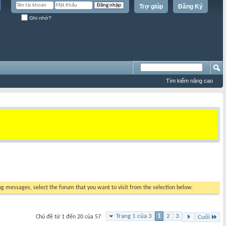
Trợ giúp
Đăng Ký
Ghi nhớ?
Tìm kiếm nâng cao
ing messages, select the forum that you want to visit from the selection below.
Trang 1 của 3
1
2
3
Chủ đề từ 1 đến 20 của 57
Cuối