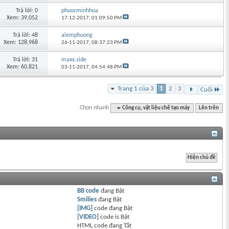
Trả lời: 0
phuocminhhoa
Xem: 39,052
17-12-2017,
01:09:50 PM
Trả lời: 48
aiemphuong
Xem: 128,968
26-11-2017,
08:37:23 PM
Trả lời: 31
maxx.side
Xem: 60,821
03-11-2017,
04:54:48 PM
Trang 1 của 3
1
2
3
Cuối
Chọn nhanh
Công cụ, vật liệu chế tạo máy
Lên trên
BB code
đang
Bật
Smilies
đang
Bật
[IMG]
code đang
Bật
[VIDEO]
code is
Bật
HTML code đang
Tắt