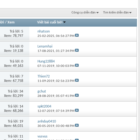
Công cụ diễn đàn
Tìm kiếm diễn đàn
lời
/
Xem
Viết bài cuối bởi
Trả lời: 5
nhatson
Xem: 78,797
25-02-2025,
06:56:27 PM
Trả lời: 0
Lenamhai
Xem: 19,138
17-08-2021,
01:27:34 PM
Trả lời: 0
Hung22884
Xem: 49,163
07-11-2019,
10:00:03 PM
Trả lời: 7
Thien72
Xem: 67,758
11-09-2019,
02:56:23 PM
Trả lời: 34
gchut
Xem: 83,299
28-08-2019,
05:07:41 PM
Trả lời: 14
spkt2004
Xem: 68,266
12-07-2019,
07:54:39 PM
Trả lời: 19
anhduy0410
Xem: 66,031
30-05-2019,
03:00:48 PM
Trả lời: 11
vusvus