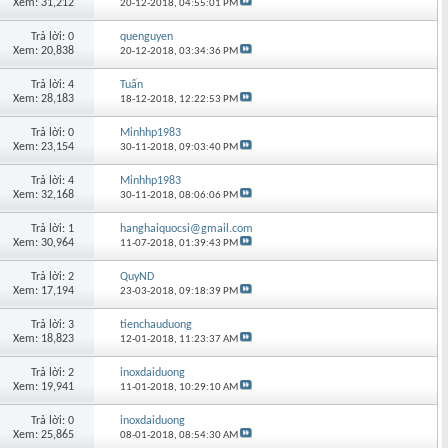
Xem: 31,212
20-12-2018,
04:55:01 PM
Trả lời: 0
quenguyen
Xem: 20,838
20-12-2018,
03:34:36 PM
Trả lời: 4
Tuấn
Xem: 28,183
18-12-2018,
12:22:53 PM
Trả lời: 0
Minhhp1983
Xem: 23,154
30-11-2018,
09:03:40 PM
Trả lời: 4
Minhhp1983
Xem: 32,168
30-11-2018,
08:06:06 PM
Trả lời: 1
hanghaiquocsi@gmail.com
Xem: 30,964
11-07-2018,
01:39:43 PM
Trả lời: 2
QuyND
Xem: 17,194
23-03-2018,
09:18:39 PM
Trả lời: 3
tienchauduong
Xem: 18,823
12-01-2018,
11:23:37 AM
Trả lời: 2
inoxdaiduong
Xem: 19,941
11-01-2018,
10:29:10 AM
Trả lời: 0
inoxdaiduong
Xem: 25,865
08-01-2018,
08:54:30 AM