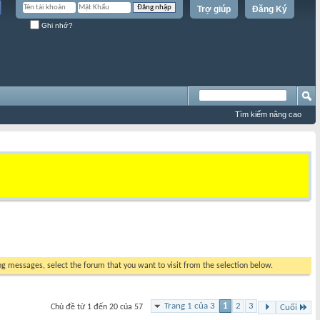
Trợ giúp
Đăng Ký
Ghi nhớ?
Tìm kiếm nâng cao
ing messages, select the forum that you want to visit from the selection below.
Trang 1 của 3
1
2
3
Chủ đề từ 1 đến 20 của 57
Cuối