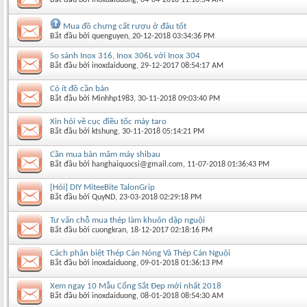
Mua đồ chưng cất rượu ở đâu tốt
Bắt đầu bởi
quenguyen
‎, 20-12-2018 03:34:36 PM
So sánh Inox 316, Inox 306L với Inox 304
Bắt đầu bởi
inoxdaiduong
‎, 29-12-2017 08:54:17 AM
Có ít đồ cần bán
Bắt đầu bởi
Minhhp1983
‎, 30-11-2018 09:03:40 PM
Xin hỏi về cục điều tốc máy taro
Bắt đầu bởi
ktshung
‎, 30-11-2018 05:14:21 PM
Cần mua bàn mâm máy shibau
Bắt đầu bởi
hanghaiquocsi@gmail.com
‎, 11-07-2018 01:36:43 PM
[Hỏi] DIY MiteeBite TalonGrip
Bắt đầu bởi
QuyND
‎, 23-03-2018 02:29:18 PM
Tư vấn chỗ mua thép làm khuôn dập nguội
Bắt đầu bởi
cuongkran
‎, 18-12-2017 02:18:16 PM
Cách phân biệt Thép Cán Nóng Và Thép Cán Nguội
Bắt đầu bởi
inoxdaiduong
‎, 09-01-2018 01:36:13 PM
Xem ngay 10 Mẫu Cổng Sắt Đẹp mới nhất 2018
Bắt đầu bởi
inoxdaiduong
‎, 08-01-2018 08:54:30 AM