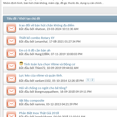
Nhôm định hình, bàn hút chân không, mâm cặp, đồ gá, thước đo, dụng cụ cân chỉnh...
Tiêu đề
/
Khởi tạo chủ đề
trao đổi về bàn hút chân không đa diểm
Bắt đầu bởi
nhatson
‎, 23-03-2024 10:11:30 AM
Thiết kế combo Rotary XY
Bắt đầu bởi
Lenamhai
‎, 17-08-2021 01:27:34 PM
Em có ít đồ cần bán ah
Bắt đầu bởi
Hung22884
‎, 07-11-2019 10:00:03 PM
Tính toán lựa chọn Vitme và Động cơ
Bắt đầu bởi
Thien72
‎, 10-09-2019 09:44:02 AM
Lực kéo của vitme và quán tính.
1
2
Bắt đầu bởi
vanlam1102
‎, 05-10-2014 12:26:18 PM
Hỏi về chống co ngót cho bê tông?
Bắt đầu bởi
Bongmayquathem
‎, 16-09-2018 09:19:11 PM
Vật liệu composite
Bắt đầu bởi
namrex
‎, 03-12-2013 04:21:39 PM
Phân Biệt Inox Thật Giả 2018
Bắt đầu bởi
inoxdaiduong
‎, 04-04-2018 11:10:54 AM