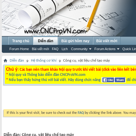
Trang chủ
Diễn đàn
Bài gửi hôm nay
Bài viết mới
Forum Home
Bài viết mới
FAQ
Lịch
Community
Forum Actions
Quick Li
Diễn đàn
Hệ thống cơ khí
Công cụ, vật liệu chế tạo máy
Chú ý
: Các bạn nên tham khảo Nội quy trước khi viết bài (click vào liên kết bê
*
Nội quy và Thông báo diễn đàn CNCProVN.com
*
Nếu bạn thấy hứng thú với bài viết. Hãy dùng chức năng
để chi
If this is your first visit, be sure to check out the
FAQ
by clicking the link above. You ma
Diễn đàn:
Công cụ, vật liệu chế tạo máy