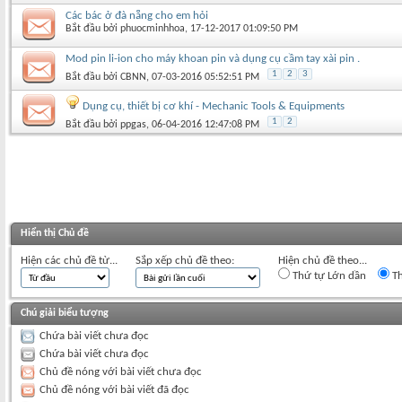
Các bác ở đà nẵng cho em hỏi
Bắt đầu bởi
phuocminhhoa
‎, 17-12-2017 01:09:50 PM
Mod pin li-ion cho máy khoan pin và dụng cụ cầm tay xài pin .
1
2
3
Bắt đầu bởi
CBNN
‎, 07-03-2016 05:52:51 PM
Dụng cụ, thiết bị cơ khí - Mechanic Tools & Equipments
1
2
Bắt đầu bởi
ppgas
‎, 06-04-2016 12:47:08 PM
Hiển thị Chủ đề
Hiện các chủ đề từ...
Sắp xếp chủ đề theo:
Hiện chủ đề theo...
Thứ tự Lớn dần
Th
Chú giải biểu tượng
Chứa bài viết chưa đọc
Chứa bài viết chưa đọc
Chủ đề nóng với bài viết chưa đọc
Chủ đề nóng với bài viết đã đọc