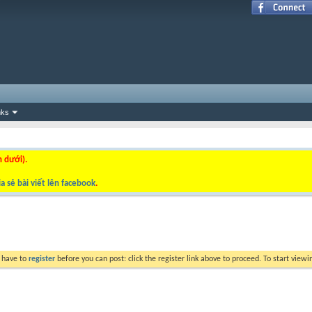
nks
n dưới).
a sẻ bài viết lên facebook
.
y have to
register
before you can post: click the register link above to proceed. To start view