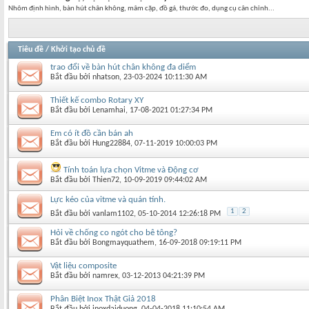
Nhôm định hình, bàn hút chân không, mâm cặp, đồ gá, thước đo, dụng cụ cân chỉnh...
Tiêu đề
/
Khởi tạo chủ đề
trao đổi về bàn hút chân không đa diểm
Bắt đầu bởi
nhatson
‎, 23-03-2024 10:11:30 AM
Thiết kế combo Rotary XY
Bắt đầu bởi
Lenamhai
‎, 17-08-2021 01:27:34 PM
Em có ít đồ cần bán ah
Bắt đầu bởi
Hung22884
‎, 07-11-2019 10:00:03 PM
Tính toán lựa chọn Vitme và Động cơ
Bắt đầu bởi
Thien72
‎, 10-09-2019 09:44:02 AM
Lực kéo của vitme và quán tính.
1
2
Bắt đầu bởi
vanlam1102
‎, 05-10-2014 12:26:18 PM
Hỏi về chống co ngót cho bê tông?
Bắt đầu bởi
Bongmayquathem
‎, 16-09-2018 09:19:11 PM
Vật liệu composite
Bắt đầu bởi
namrex
‎, 03-12-2013 04:21:39 PM
Phân Biệt Inox Thật Giả 2018
Bắt đầu bởi
inoxdaiduong
‎, 04-04-2018 11:10:54 AM