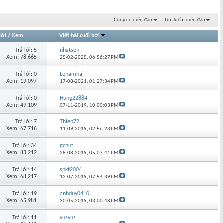
Công cụ diễn đàn
Tìm kiếm diễn đàn
lời
/
Xem
Viết bài cuối bởi
Trả lời: 5
nhatson
Xem: 78,665
25-02-2025,
06:56:27 PM
Trả lời: 0
Lenamhai
Xem: 19,097
17-08-2021,
01:27:34 PM
Trả lời: 0
Hung22884
Xem: 49,109
07-11-2019,
10:00:03 PM
Trả lời: 7
Thien72
Xem: 67,716
11-09-2019,
02:56:23 PM
Trả lời: 34
gchut
Xem: 83,212
28-08-2019,
05:07:41 PM
Trả lời: 14
spkt2004
Xem: 68,217
12-07-2019,
07:54:39 PM
Trả lời: 19
anhduy0410
Xem: 65,981
30-05-2019,
03:00:48 PM
Trả lời: 11
vusvus