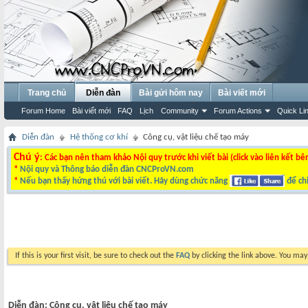
Trang chủ
Diễn đàn
Bài gửi hôm nay
Bài viết mới
Forum Home
Bài viết mới
FAQ
Lịch
Community
Forum Actions
Quick Li
Diễn đàn
Hệ thống cơ khí
Công cụ, vật liệu chế tạo máy
Chú ý
: Các bạn nên tham khảo Nội quy trước khi viết bài (click vào liên kết bê
*
Nội quy và Thông báo diễn đàn CNCProVN.com
*
Nếu bạn thấy hứng thú với bài viết. Hãy dùng chức năng
để chi
If this is your first visit, be sure to check out the
FAQ
by clicking the link above. You ma
Diễn đàn:
Công cụ, vật liệu chế tạo máy