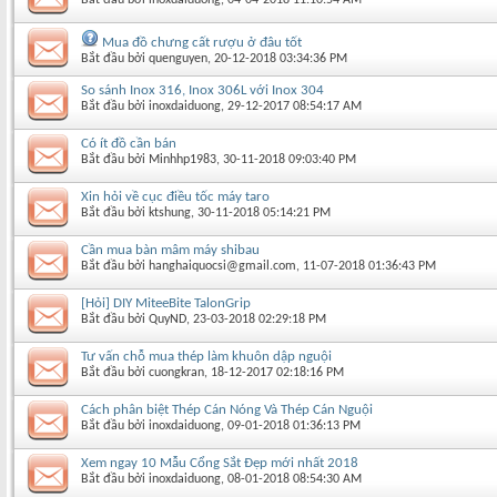
Mua đồ chưng cất rượu ở đâu tốt
Bắt đầu bởi
quenguyen
‎, 20-12-2018 03:34:36 PM
So sánh Inox 316, Inox 306L với Inox 304
Bắt đầu bởi
inoxdaiduong
‎, 29-12-2017 08:54:17 AM
Có ít đồ cần bán
Bắt đầu bởi
Minhhp1983
‎, 30-11-2018 09:03:40 PM
Xin hỏi về cục điều tốc máy taro
Bắt đầu bởi
ktshung
‎, 30-11-2018 05:14:21 PM
Cần mua bàn mâm máy shibau
Bắt đầu bởi
hanghaiquocsi@gmail.com
‎, 11-07-2018 01:36:43 PM
[Hỏi] DIY MiteeBite TalonGrip
Bắt đầu bởi
QuyND
‎, 23-03-2018 02:29:18 PM
Tư vấn chỗ mua thép làm khuôn dập nguội
Bắt đầu bởi
cuongkran
‎, 18-12-2017 02:18:16 PM
Cách phân biệt Thép Cán Nóng Và Thép Cán Nguội
Bắt đầu bởi
inoxdaiduong
‎, 09-01-2018 01:36:13 PM
Xem ngay 10 Mẫu Cổng Sắt Đẹp mới nhất 2018
Bắt đầu bởi
inoxdaiduong
‎, 08-01-2018 08:54:30 AM