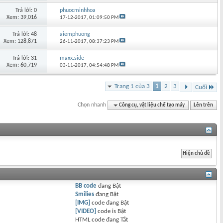
Trả lời: 0
phuocminhhoa
Xem: 39,016
17-12-2017,
01:09:50 PM
Trả lời: 48
aiemphuong
Xem: 128,871
26-11-2017,
08:37:23 PM
Trả lời: 31
maxx.side
Xem: 60,719
03-11-2017,
04:54:48 PM
Trang 1 của 3
1
2
3
Cuối
Chọn nhanh
Công cụ, vật liệu chế tạo máy
Lên trên
BB code
đang
Bật
Smilies
đang
Bật
[IMG]
code đang
Bật
[VIDEO]
code is
Bật
HTML code đang
Tắt