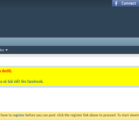
nks
n dưới).
a sẻ bài viết lên facebook
.
y have to
register
before you can post: click the register link above to proceed. To start view