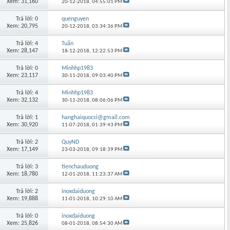
Xem: 31,160
20-12-2018,
04:55:01 PM
Trả lời: 0
quenguyen
Xem: 20,795
20-12-2018,
03:34:36 PM
Trả lời: 4
Tuấn
Xem: 28,147
18-12-2018,
12:22:53 PM
Trả lời: 0
Minhhp1983
Xem: 23,117
30-11-2018,
09:03:40 PM
Trả lời: 4
Minhhp1983
Xem: 32,132
30-11-2018,
08:06:06 PM
Trả lời: 1
hanghaiquocsi@gmail.com
Xem: 30,920
11-07-2018,
01:39:43 PM
Trả lời: 2
QuyND
Xem: 17,149
23-03-2018,
09:18:39 PM
Trả lời: 3
tienchauduong
Xem: 18,780
12-01-2018,
11:23:37 AM
Trả lời: 2
inoxdaiduong
Xem: 19,888
11-01-2018,
10:29:10 AM
Trả lời: 0
inoxdaiduong
Xem: 25,826
08-01-2018,
08:54:30 AM