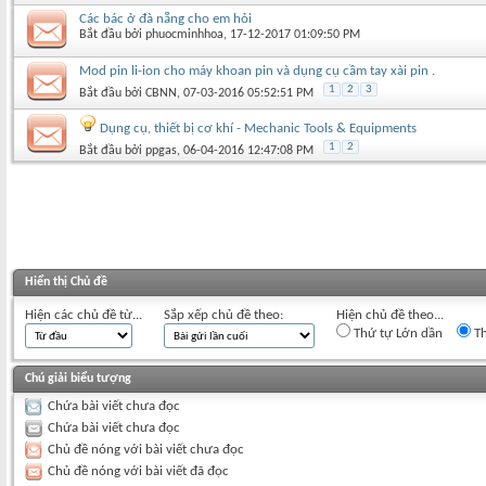
Các bác ở đà nẵng cho em hỏi
Bắt đầu bởi
phuocminhhoa
‎, 17-12-2017 01:09:50 PM
Mod pin li-ion cho máy khoan pin và dụng cụ cầm tay xài pin .
1
2
3
Bắt đầu bởi
CBNN
‎, 07-03-2016 05:52:51 PM
Dụng cụ, thiết bị cơ khí - Mechanic Tools & Equipments
1
2
Bắt đầu bởi
ppgas
‎, 06-04-2016 12:47:08 PM
Hiển thị Chủ đề
Hiện các chủ đề từ...
Sắp xếp chủ đề theo:
Hiện chủ đề theo...
Thứ tự Lớn dần
Th
Chú giải biểu tượng
Chứa bài viết chưa đọc
Chứa bài viết chưa đọc
Chủ đề nóng với bài viết chưa đọc
Chủ đề nóng với bài viết đã đọc