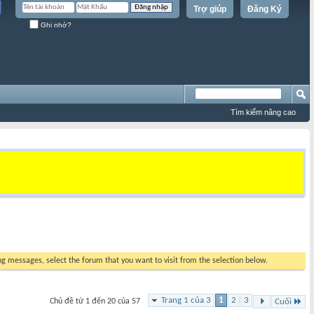
Trợ giúp
Đăng Ký
Ghi nhớ?
Tìm kiếm nâng cao
ing messages, select the forum that you want to visit from the selection below.
Trang 1 của 3
1
2
3
Chủ đề từ 1 đến 20 của 57
Cuối