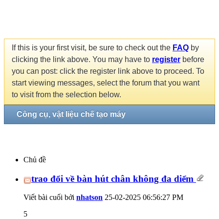
If this is your first visit, be sure to check out the
FAQ
by
clicking the link above. You may have to
register
before
you can post: click the register link above to proceed. To
start viewing messages, select the forum that you want
to visit from the selection below.
Công cụ, vật liệu chế tạo máy
Chủ đề
trao đổi về bàn hút chân không đa diểm
Viết bài cuối bởi
nhatson
25-02-2025
06:56:27 PM
5