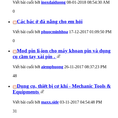
Viết bài cuối bởi
inoxdaiduong
08-01-2018
08:54:30 AM
0
Các bác ở đà nẵng cho em hỏi
Viết bài cuối bởi
phuocminhhoa
17-12-2017
01:09:50 PM
0
Mod pin li-ion cho máy khoan pin và dụng
cụ cầm tay xài pin .
Viết bài cuối bởi
aiemphuong
26-11-2017
08:37:23 PM
48
Dụng cụ, thiết bị cơ khí - Mechanic Tools &
Equipments
Viết bài cuối bởi
maxx.side
03-11-2017
04:54:48 PM
31