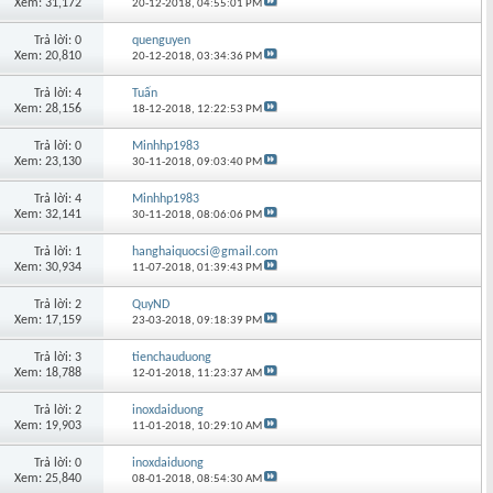
Xem: 31,172
20-12-2018,
04:55:01 PM
Trả lời: 0
quenguyen
Xem: 20,810
20-12-2018,
03:34:36 PM
Trả lời: 4
Tuấn
Xem: 28,156
18-12-2018,
12:22:53 PM
Trả lời: 0
Minhhp1983
Xem: 23,130
30-11-2018,
09:03:40 PM
Trả lời: 4
Minhhp1983
Xem: 32,141
30-11-2018,
08:06:06 PM
Trả lời: 1
hanghaiquocsi@gmail.com
Xem: 30,934
11-07-2018,
01:39:43 PM
Trả lời: 2
QuyND
Xem: 17,159
23-03-2018,
09:18:39 PM
Trả lời: 3
tienchauduong
Xem: 18,788
12-01-2018,
11:23:37 AM
Trả lời: 2
inoxdaiduong
Xem: 19,903
11-01-2018,
10:29:10 AM
Trả lời: 0
inoxdaiduong
Xem: 25,840
08-01-2018,
08:54:30 AM