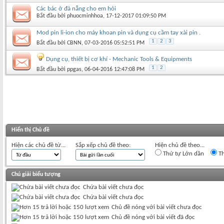
Các bác ở đà nẵng cho em hỏi
Bắt đầu bởi
phuocminhhoa
‎, 17-12-2017 01:09:50 PM
Mod pin li-ion cho máy khoan pin và dụng cụ cầm tay xài pin .
1
2
3
Bắt đầu bởi
CBNN
‎, 07-03-2016 05:52:51 PM
Dụng cụ, thiết bị cơ khí - Mechanic Tools & Equipments
1
2
Bắt đầu bởi
ppgas
‎, 06-04-2016 12:47:08 PM
Hiển thị Chủ đề
Hiện các chủ đề từ...
Sắp xếp chủ đề theo:
Hiện chủ đề theo...
Thứ tự Lớn dần
Th
Chú giải biểu tượng
Chứa bài viết chưa đọc
Chứa bài viết chưa đọc
Chủ đề nóng với bài viết chưa đọc
Chủ đề nóng với bài viết đã đọc