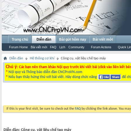
Trang chủ
Diễn đàn
Bài gửi hôm nay
Bài viết mới
Forum Home
Bài viết mới
FAQ
Lịch
Community
Forum Actions
Quick Li
Diễn đàn
Hệ thống cơ khí
Công cụ, vật liệu chế tạo máy
Chú ý
: Các bạn nên tham khảo Nội quy trước khi viết bài (click vào liên kết bê
*
Nội quy và Thông báo diễn đàn CNCProVN.com
*
Nếu bạn thấy hứng thú với bài viết. Hãy dùng chức năng
để chi
If this is your first visit, be sure to check out the
FAQ
by clicking the link above. You ma
Diễn đàn:
Công cụ, vật liệu chế tạo máy