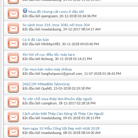
Mua đồ chưng cất rượu ở đâu tốt
Bắt đầu bởi
quenguyen
‎, 20-12-2018 03:34:36 PM
So sánh Inox 316, Inox 306L với Inox 304
Bắt đầu bởi
inoxdaiduong
‎, 29-12-2017 08:54:17 AM
Có ít đồ cần bán
Bắt đầu bởi
Minhhp1983
‎, 30-11-2018 09:03:40 PM
Xin hỏi về cục điều tốc máy taro
Bắt đầu bởi
ktshung
‎, 30-11-2018 05:14:21 PM
Cần mua bàn mâm máy shibau
Bắt đầu bởi
hanghaiquocsi@gmail.com
‎, 11-07-2018 01:36:43 PM
[Hỏi] DIY MiteeBite TalonGrip
Bắt đầu bởi
QuyND
‎, 23-03-2018 02:29:18 PM
Tư vấn chỗ mua thép làm khuôn dập nguội
Bắt đầu bởi
cuongkran
‎, 18-12-2017 02:18:16 PM
Cách phân biệt Thép Cán Nóng Và Thép Cán Nguội
Bắt đầu bởi
inoxdaiduong
‎, 09-01-2018 01:36:13 PM
Xem ngay 10 Mẫu Cổng Sắt Đẹp mới nhất 2018
Bắt đầu bởi
inoxdaiduong
‎, 08-01-2018 08:54:30 AM