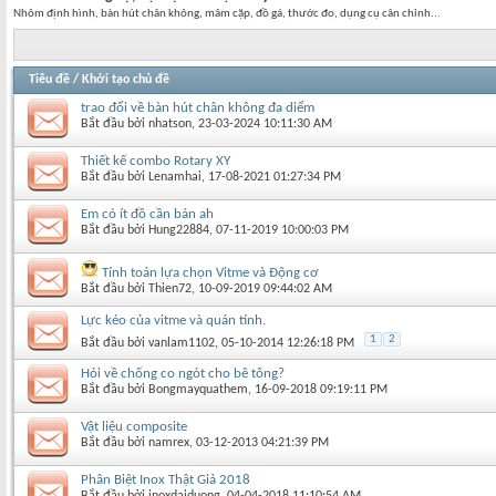
Nhôm định hình, bàn hút chân không, mâm cặp, đồ gá, thước đo, dụng cụ cân chỉnh...
Tiêu đề
/
Khởi tạo chủ đề
trao đổi về bàn hút chân không đa diểm
Bắt đầu bởi
nhatson
‎, 23-03-2024 10:11:30 AM
Thiết kế combo Rotary XY
Bắt đầu bởi
Lenamhai
‎, 17-08-2021 01:27:34 PM
Em có ít đồ cần bán ah
Bắt đầu bởi
Hung22884
‎, 07-11-2019 10:00:03 PM
Tính toán lựa chọn Vitme và Động cơ
Bắt đầu bởi
Thien72
‎, 10-09-2019 09:44:02 AM
Lực kéo của vitme và quán tính.
1
2
Bắt đầu bởi
vanlam1102
‎, 05-10-2014 12:26:18 PM
Hỏi về chống co ngót cho bê tông?
Bắt đầu bởi
Bongmayquathem
‎, 16-09-2018 09:19:11 PM
Vật liệu composite
Bắt đầu bởi
namrex
‎, 03-12-2013 04:21:39 PM
Phân Biệt Inox Thật Giả 2018
Bắt đầu bởi
inoxdaiduong
‎, 04-04-2018 11:10:54 AM