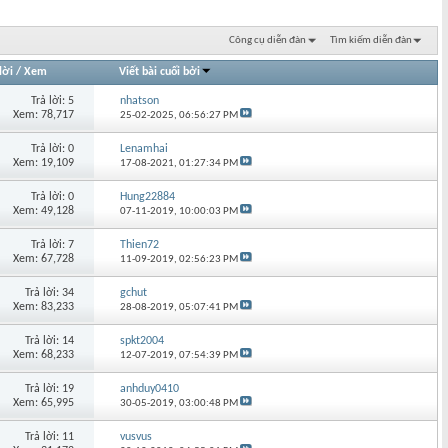
Công cụ diễn đàn
Tìm kiếm diễn đàn
lời
/
Xem
Viết bài cuối bởi
Trả lời: 5
nhatson
Xem: 78,717
25-02-2025,
06:56:27 PM
Trả lời: 0
Lenamhai
Xem: 19,109
17-08-2021,
01:27:34 PM
Trả lời: 0
Hung22884
Xem: 49,128
07-11-2019,
10:00:03 PM
Trả lời: 7
Thien72
Xem: 67,728
11-09-2019,
02:56:23 PM
Trả lời: 34
gchut
Xem: 83,233
28-08-2019,
05:07:41 PM
Trả lời: 14
spkt2004
Xem: 68,233
12-07-2019,
07:54:39 PM
Trả lời: 19
anhduy0410
Xem: 65,995
30-05-2019,
03:00:48 PM
Trả lời: 11
vusvus