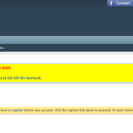
nks
n dưới).
a sẻ bài viết lên facebook
.
y have to
register
before you can post: click the register link above to proceed. To start view