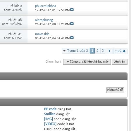
Trả lời: 0
phuocminhhoa
Xem: 39,028
17-12-2017,
01:09:50 PM
Trả lời: 48
aiemphuong
Xem: 128,894
26-11-2017,
08:37:23 PM
Trả lời: 31
maxx.side
Xem: 60,752
03-11-2017,
04:54:48 PM
Trang 1 của 3
1
2
3
Cuối
Chọn nhanh
Công cụ, vật liệu chế tạo máy
Lên trên
BB code
đang
Bật
Smilies
đang
Bật
[IMG]
code đang
Bật
[VIDEO]
code is
Bật
HTML code đang
Tắt