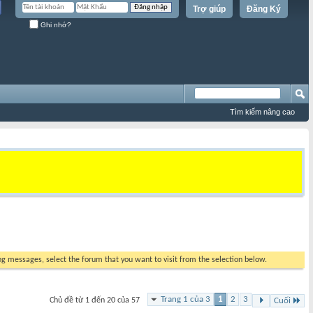
Trợ giúp
Đăng Ký
Ghi nhớ?
Tìm kiếm nâng cao
ing messages, select the forum that you want to visit from the selection below.
Trang 1 của 3
1
2
3
Chủ đề từ 1 đến 20 của 57
Cuối