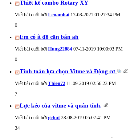
Thiết kế combo Rotary XY
Viết bài cuối bởi
Lenamhai
17-08-2021
01:27:34 PM
0
Em có ít đồ cần bán ah
Viết bài cuối bởi
Hung22884
07-11-2019
10:00:03 PM
0
Tính toán lựa chọn Vitme và Động cơ
Viết bài cuối bởi
Thien72
11-09-2019
02:56:23 PM
7
Lực kéo của vitme và quán tính.
Viết bài cuối bởi
gchut
28-08-2019
05:07:41 PM
34