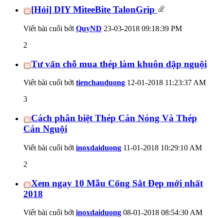
[Hỏi] DIY MiteeBite TalonGrip
Viết bài cuối bởi
QuyND
23-03-2018
09:18:39 PM
2
Tư vấn chỗ mua thép làm khuôn dập nguội
Viết bài cuối bởi
tienchauduong
12-01-2018
11:23:37 AM
3
Cách phân biệt Thép Cán Nóng Và Thép
Cán Nguội
Viết bài cuối bởi
inoxdaiduong
11-01-2018
10:29:10 AM
2
Xem ngay 10 Mẫu Cổng Sắt Đẹp mới nhất
2018
Viết bài cuối bởi
inoxdaiduong
08-01-2018
08:54:30 AM