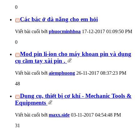
0
Các bác ở đà nẵng cho em hỏi
Viết bài cuối bởi
phuocminhhoa
17-12-2017
01:09:50 PM
0
Mod pin li-ion cho máy khoan pin và dụng
cụ cầm tay xài pin .
Viết bài cuối bởi
aiemphuong
26-11-2017
08:37:23 PM
48
Dụng cụ, thiết bị cơ khí - Mechanic Tools &
Equipments
Viết bài cuối bởi
maxx.side
03-11-2017
04:54:48 PM
31