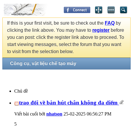
If this is your first visit, be sure to check out the
FAQ
by
clicking the link above. You may have to
register
before
you can post: click the register link above to proceed. To
start viewing messages, select the forum that you want
to visit from the selection below.
Công cụ, vật liệu chế tạo máy
Chủ đề
trao đổi về bàn hút chân không đa diểm
Viết bài cuối bởi
nhatson
25-02-2025
06:56:27 PM
5