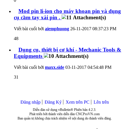
0
Mod pin li-ion cho máy khoan pin và dụng
cụ cầm tay xài pin .
Viết bài cuối bởi
aiemphuong
26-11-2017
08:37:23 PM
48
Dụng cụ, thiết bị cơ khí - Mechanic Tools &
Equipments
Viết bài cuối bởi
maxx.side
03-11-2017
04:54:48 PM
31
Đăng nhập
Đăng Ký
Xem trên PC
Lên trên
Diễn đàn sử dụng vBulletin® Phiên bản 4.2.3.
Phát triển bởi thành viên diễn đàn CNCProVN.com
Ban quản trị không chịu trách nhiệm về nội dung do thành viên đăng.