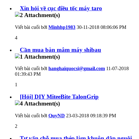
Xin hỏi về cục điều tốc máy taro
Viết bài cuối bởi
Minhhp1983
30-11-2018
08:06:06 PM
4
Cần mua bàn mâm máy shibau
Viết bài cuối bởi
hanghaiquocsi@gmail.com
11-07-2018
01:39:43 PM
1
[Hỏi] DIY MiteeBite TalonGrip
Viết bài cuối bởi
QuyND
23-03-2018
09:18:39 PM
2
Tư vấn chỗ mua thép làm khuôn dập nguội