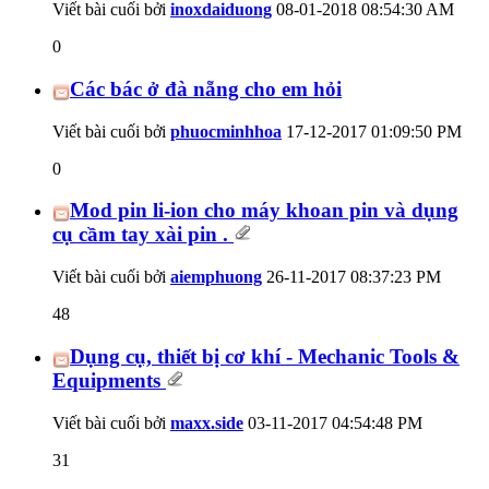
Viết bài cuối bởi
inoxdaiduong
08-01-2018
08:54:30 AM
0
Các bác ở đà nẵng cho em hỏi
Viết bài cuối bởi
phuocminhhoa
17-12-2017
01:09:50 PM
0
Mod pin li-ion cho máy khoan pin và dụng
cụ cầm tay xài pin .
Viết bài cuối bởi
aiemphuong
26-11-2017
08:37:23 PM
48
Dụng cụ, thiết bị cơ khí - Mechanic Tools &
Equipments
Viết bài cuối bởi
maxx.side
03-11-2017
04:54:48 PM
31