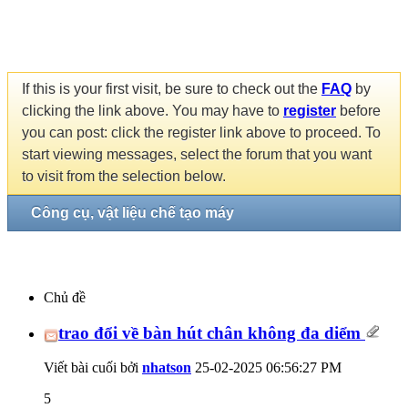
If this is your first visit, be sure to check out the
FAQ
by
clicking the link above. You may have to
register
before
you can post: click the register link above to proceed. To
start viewing messages, select the forum that you want
to visit from the selection below.
Công cụ, vật liệu chế tạo máy
Chủ đề
trao đổi về bàn hút chân không đa diểm
Viết bài cuối bởi
nhatson
25-02-2025
06:56:27 PM
5