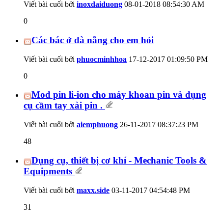
Viết bài cuối bởi
inoxdaiduong
08-01-2018
08:54:30 AM
0
Các bác ở đà nẵng cho em hỏi
Viết bài cuối bởi
phuocminhhoa
17-12-2017
01:09:50 PM
0
Mod pin li-ion cho máy khoan pin và dụng
cụ cầm tay xài pin .
Viết bài cuối bởi
aiemphuong
26-11-2017
08:37:23 PM
48
Dụng cụ, thiết bị cơ khí - Mechanic Tools &
Equipments
Viết bài cuối bởi
maxx.side
03-11-2017
04:54:48 PM
31