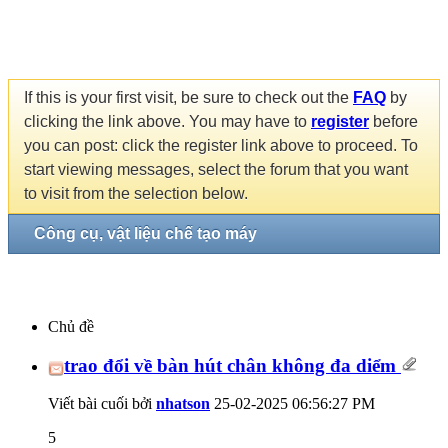
If this is your first visit, be sure to check out the
FAQ
by
clicking the link above. You may have to
register
before
you can post: click the register link above to proceed. To
start viewing messages, select the forum that you want
to visit from the selection below.
Công cụ, vật liệu chế tạo máy
Chủ đề
trao đổi về bàn hút chân không đa diểm
Viết bài cuối bởi
nhatson
25-02-2025
06:56:27 PM
5