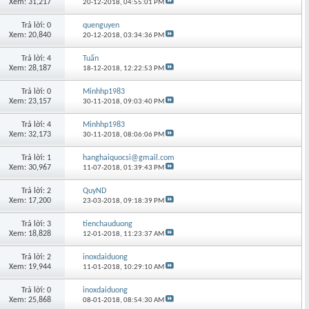
Xem: 31,217
20-12-2018,
04:55:01 PM
Trả lời: 0
quenguyen
Xem: 20,840
20-12-2018,
03:34:36 PM
Trả lời: 4
Tuấn
Xem: 28,187
18-12-2018,
12:22:53 PM
Trả lời: 0
Minhhp1983
Xem: 23,157
30-11-2018,
09:03:40 PM
Trả lời: 4
Minhhp1983
Xem: 32,173
30-11-2018,
08:06:06 PM
Trả lời: 1
hanghaiquocsi@gmail.com
Xem: 30,967
11-07-2018,
01:39:43 PM
Trả lời: 2
QuyND
Xem: 17,200
23-03-2018,
09:18:39 PM
Trả lời: 3
tienchauduong
Xem: 18,828
12-01-2018,
11:23:37 AM
Trả lời: 2
inoxdaiduong
Xem: 19,944
11-01-2018,
10:29:10 AM
Trả lời: 0
inoxdaiduong
Xem: 25,868
08-01-2018,
08:54:30 AM