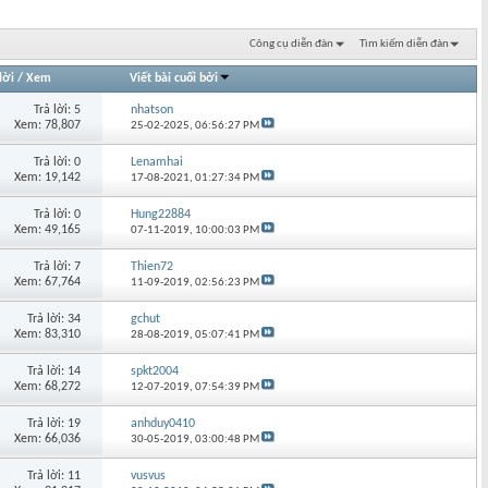
Công cụ diễn đàn
Tìm kiếm diễn đàn
lời
/
Xem
Viết bài cuối bởi
Trả lời: 5
nhatson
Xem: 78,807
25-02-2025,
06:56:27 PM
Trả lời: 0
Lenamhai
Xem: 19,142
17-08-2021,
01:27:34 PM
Trả lời: 0
Hung22884
Xem: 49,165
07-11-2019,
10:00:03 PM
Trả lời: 7
Thien72
Xem: 67,764
11-09-2019,
02:56:23 PM
Trả lời: 34
gchut
Xem: 83,310
28-08-2019,
05:07:41 PM
Trả lời: 14
spkt2004
Xem: 68,272
12-07-2019,
07:54:39 PM
Trả lời: 19
anhduy0410
Xem: 66,036
30-05-2019,
03:00:48 PM
Trả lời: 11
vusvus