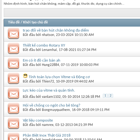
Nhôm định hình, bàn hút chân không, mâm cặp, đồ gá, thước đo, dụng cụ cân chỉnh...
Tiêu đề
/
Khởi tạo chủ đề
trao đổi về bàn hút chân không đa diểm
Bắt đầu bởi
nhatson
‎, 23-03-2024 10:11:30 AM
Thiết kế combo Rotary XY
Bắt đầu bởi
Lenamhai
‎, 17-08-2021 01:27:34 PM
Em có ít đồ cần bán ah
Bắt đầu bởi
Hung22884
‎, 07-11-2019 10:00:03 PM
Tính toán lựa chọn Vitme và Động cơ
Bắt đầu bởi
Thien72
‎, 10-09-2019 09:44:02 AM
Lực kéo của vitme và quán tính.
1
2
Bắt đầu bởi
vanlam1102
‎, 05-10-2014 12:26:18 PM
Hỏi về chống co ngót cho bê tông?
Bắt đầu bởi
Bongmayquathem
‎, 16-09-2018 09:19:11 PM
Vật liệu composite
Bắt đầu bởi
namrex
‎, 03-12-2013 04:21:39 PM
Phân Biệt Inox Thật Giả 2018
Bắt đầu bởi
inoxdaiduong
‎, 04-04-2018 11:10:54 AM