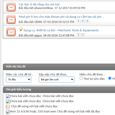
Các bác ở đà nẵng cho em hỏi
Bắt đầu bởi
phuocminhhoa
‎, 17-12-2017 01:09:50 PM
Mod pin li-ion cho máy khoan pin và dụng cụ cầm tay xài pin .
1
2
3
Bắt đầu bởi
CBNN
‎, 07-03-2016 05:52:51 PM
Dụng cụ, thiết bị cơ khí - Mechanic Tools & Equipments
1
2
Bắt đầu bởi
ppgas
‎, 06-04-2016 12:47:08 PM
Hiển thị Chủ đề
Hiện các chủ đề từ...
Sắp xếp chủ đề theo:
Hiện chủ đề theo...
Thứ tự Lớn dần
Th
Chú giải biểu tượng
Chứa bài viết chưa đọc
Chứa bài viết chưa đọc
Chủ đề nóng với bài viết chưa đọc
Chủ đề nóng với bài viết đã đọc