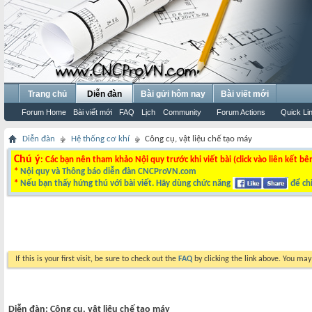
Trang chủ
Diễn đàn
Bài gửi hôm nay
Bài viết mới
Forum Home
Bài viết mới
FAQ
Lịch
Community
Forum Actions
Quick Li
Diễn đàn
Hệ thống cơ khí
Công cụ, vật liệu chế tạo máy
Chú ý
: Các bạn nên tham khảo Nội quy trước khi viết bài (click vào liên kết bê
*
Nội quy và Thông báo diễn đàn CNCProVN.com
*
Nếu bạn thấy hứng thú với bài viết. Hãy dùng chức năng
để chi
If this is your first visit, be sure to check out the
FAQ
by clicking the link above. You ma
Diễn đàn:
Công cụ, vật liệu chế tạo máy