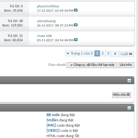
Trả lời: 0
phuocminhhoa
Xem: 39,056
17-12-2017,
01:09:50 PM
Trả lời: 48
aiemphuong
Xem: 129,061
26-11-2017,
08:37:23 PM
Trả lời: 31
maxx.side
Xem: 60,834
03-11-2017,
04:54:48 PM
Trang 1 của 3
1
2
3
Cuối
Chọn nhanh
Công cụ, vật liệu chế tạo máy
Lên trên
BB code
đang
Bật
Smilies
đang
Bật
[IMG]
code đang
Bật
[VIDEO]
code is
Bật
HTML code đang
Tắt