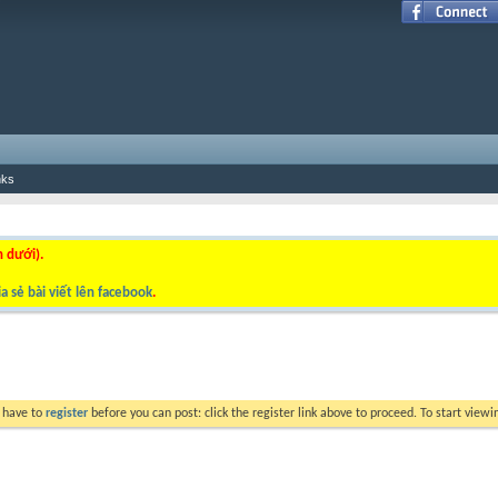
nks
n dưới).
a sẻ bài viết lên facebook
.
y have to
register
before you can post: click the register link above to proceed. To start view