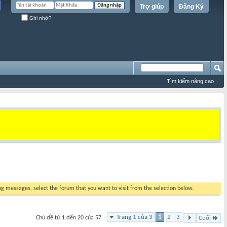
Trợ giúp
Đăng Ký
Ghi nhớ?
Tìm kiếm nâng cao
ing messages, select the forum that you want to visit from the selection below.
Trang 1 của 3
1
2
3
Chủ đề từ 1 đến 20 của 57
Cuối