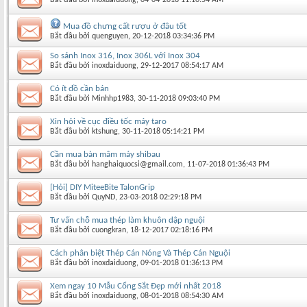
Mua đồ chưng cất rượu ở đâu tốt
Bắt đầu bởi
quenguyen
‎, 20-12-2018 03:34:36 PM
So sánh Inox 316, Inox 306L với Inox 304
Bắt đầu bởi
inoxdaiduong
‎, 29-12-2017 08:54:17 AM
Có ít đồ cần bán
Bắt đầu bởi
Minhhp1983
‎, 30-11-2018 09:03:40 PM
Xin hỏi về cục điều tốc máy taro
Bắt đầu bởi
ktshung
‎, 30-11-2018 05:14:21 PM
Cần mua bàn mâm máy shibau
Bắt đầu bởi
hanghaiquocsi@gmail.com
‎, 11-07-2018 01:36:43 PM
[Hỏi] DIY MiteeBite TalonGrip
Bắt đầu bởi
QuyND
‎, 23-03-2018 02:29:18 PM
Tư vấn chỗ mua thép làm khuôn dập nguội
Bắt đầu bởi
cuongkran
‎, 18-12-2017 02:18:16 PM
Cách phân biệt Thép Cán Nóng Và Thép Cán Nguội
Bắt đầu bởi
inoxdaiduong
‎, 09-01-2018 01:36:13 PM
Xem ngay 10 Mẫu Cổng Sắt Đẹp mới nhất 2018
Bắt đầu bởi
inoxdaiduong
‎, 08-01-2018 08:54:30 AM