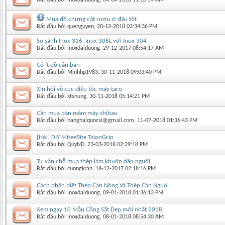
Mua đồ chưng cất rượu ở đâu tốt
Bắt đầu bởi
quenguyen
‎, 20-12-2018 03:34:36 PM
So sánh Inox 316, Inox 306L với Inox 304
Bắt đầu bởi
inoxdaiduong
‎, 29-12-2017 08:54:17 AM
Có ít đồ cần bán
Bắt đầu bởi
Minhhp1983
‎, 30-11-2018 09:03:40 PM
Xin hỏi về cục điều tốc máy taro
Bắt đầu bởi
ktshung
‎, 30-11-2018 05:14:21 PM
Cần mua bàn mâm máy shibau
Bắt đầu bởi
hanghaiquocsi@gmail.com
‎, 11-07-2018 01:36:43 PM
[Hỏi] DIY MiteeBite TalonGrip
Bắt đầu bởi
QuyND
‎, 23-03-2018 02:29:18 PM
Tư vấn chỗ mua thép làm khuôn dập nguội
Bắt đầu bởi
cuongkran
‎, 18-12-2017 02:18:16 PM
Cách phân biệt Thép Cán Nóng Và Thép Cán Nguội
Bắt đầu bởi
inoxdaiduong
‎, 09-01-2018 01:36:13 PM
Xem ngay 10 Mẫu Cổng Sắt Đẹp mới nhất 2018
Bắt đầu bởi
inoxdaiduong
‎, 08-01-2018 08:54:30 AM