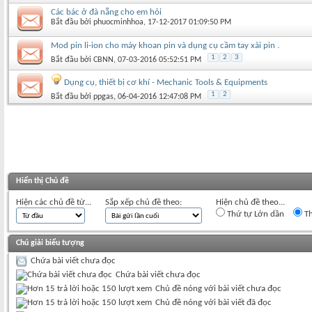
Các bác ở đà nẵng cho em hỏi
Bắt đầu bởi
phuocminhhoa
‎, 17-12-2017 01:09:50 PM
Mod pin li-ion cho máy khoan pin và dụng cụ cầm tay xài pin .
1
2
3
Bắt đầu bởi
CBNN
‎, 07-03-2016 05:52:51 PM
Dụng cụ, thiết bị cơ khí - Mechanic Tools & Equipments
1
2
Bắt đầu bởi
ppgas
‎, 06-04-2016 12:47:08 PM
Hiển thị Chủ đề
Hiện các chủ đề từ...
Sắp xếp chủ đề theo:
Hiện chủ đề theo...
Thứ tự Lớn dần
Th
Chú giải biểu tượng
Chứa bài viết chưa đọc
Chứa bài viết chưa đọc
Chủ đề nóng với bài viết chưa đọc
Chủ đề nóng với bài viết đã đọc