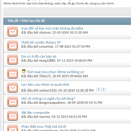
Nhôm định hình, bàn hút chân không, mâm cặp, đồ gá, thước đo, dụng cụ cân chỉnh...
Tiêu đề
/
Khởi tạo chủ đề
trao đổi về bàn hút chân không đa diểm
Bắt đầu bởi
nhatson
‎, 23-03-2024 10:11:30 AM
Thiết kế combo Rotary XY
Bắt đầu bởi
Lenamhai
‎, 17-08-2021 01:27:34 PM
Em có ít đồ cần bán ah
Bắt đầu bởi
Hung22884
‎, 07-11-2019 10:00:03 PM
Tính toán lựa chọn Vitme và Động cơ
Bắt đầu bởi
Thien72
‎, 10-09-2019 09:44:02 AM
Lực kéo của vitme và quán tính.
1
2
Bắt đầu bởi
vanlam1102
‎, 05-10-2014 12:26:18 PM
Hỏi về chống co ngót cho bê tông?
Bắt đầu bởi
Bongmayquathem
‎, 16-09-2018 09:19:11 PM
Vật liệu composite
Bắt đầu bởi
namrex
‎, 03-12-2013 04:21:39 PM
Phân Biệt Inox Thật Giả 2018
Bắt đầu bởi
inoxdaiduong
‎, 04-04-2018 11:10:54 AM