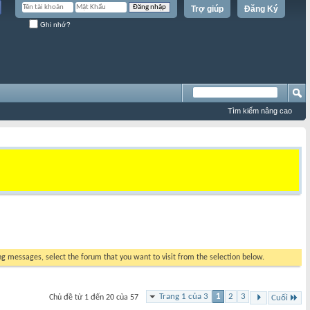
Trợ giúp
Đăng Ký
Ghi nhớ?
Tìm kiếm nâng cao
ing messages, select the forum that you want to visit from the selection below.
Trang 1 của 3
1
2
3
Chủ đề từ 1 đến 20 của 57
Cuối