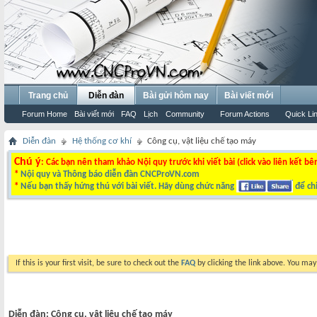
Trang chủ
Diễn đàn
Bài gửi hôm nay
Bài viết mới
Forum Home
Bài viết mới
FAQ
Lịch
Community
Forum Actions
Quick Li
Diễn đàn
Hệ thống cơ khí
Công cụ, vật liệu chế tạo máy
Chú ý
: Các bạn nên tham khảo Nội quy trước khi viết bài (click vào liên kết bê
*
Nội quy và Thông báo diễn đàn CNCProVN.com
*
Nếu bạn thấy hứng thú với bài viết. Hãy dùng chức năng
để chi
If this is your first visit, be sure to check out the
FAQ
by clicking the link above. You ma
Diễn đàn:
Công cụ, vật liệu chế tạo máy