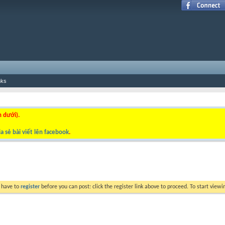
nks
n dưới).
a sẻ bài viết lên facebook
.
y have to
register
before you can post: click the register link above to proceed. To start view