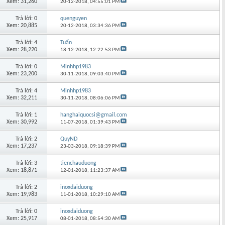
Xem: 31,260
20-12-2018,
04:55:01 PM
Trả lời: 0
quenguyen
Xem: 20,885
20-12-2018,
03:34:36 PM
Trả lời: 4
Tuấn
Xem: 28,220
18-12-2018,
12:22:53 PM
Trả lời: 0
Minhhp1983
Xem: 23,200
30-11-2018,
09:03:40 PM
Trả lời: 4
Minhhp1983
Xem: 32,211
30-11-2018,
08:06:06 PM
Trả lời: 1
hanghaiquocsi@gmail.com
Xem: 30,992
11-07-2018,
01:39:43 PM
Trả lời: 2
QuyND
Xem: 17,237
23-03-2018,
09:18:39 PM
Trả lời: 3
tienchauduong
Xem: 18,871
12-01-2018,
11:23:37 AM
Trả lời: 2
inoxdaiduong
Xem: 19,983
11-01-2018,
10:29:10 AM
Trả lời: 0
inoxdaiduong
Xem: 25,917
08-01-2018,
08:54:30 AM