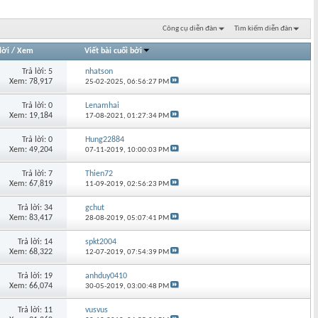
Công cụ diễn đàn
Tìm kiếm diễn đàn
lời
/
Xem
Viết bài cuối bởi
Trả lời: 5
nhatson
Xem: 78,917
25-02-2025,
06:56:27 PM
Trả lời: 0
Lenamhai
Xem: 19,184
17-08-2021,
01:27:34 PM
Trả lời: 0
Hung22884
Xem: 49,204
07-11-2019,
10:00:03 PM
Trả lời: 7
Thien72
Xem: 67,819
11-09-2019,
02:56:23 PM
Trả lời: 34
gchut
Xem: 83,417
28-08-2019,
05:07:41 PM
Trả lời: 14
spkt2004
Xem: 68,322
12-07-2019,
07:54:39 PM
Trả lời: 19
anhduy0410
Xem: 66,074
30-05-2019,
03:00:48 PM
Trả lời: 11
vusvus