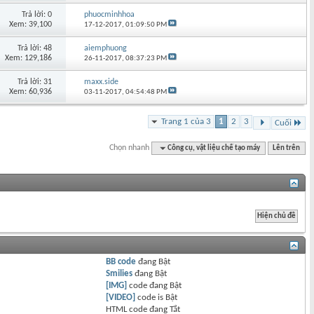
Trả lời: 0
phuocminhhoa
Xem: 39,100
17-12-2017,
01:09:50 PM
Trả lời: 48
aiemphuong
Xem: 129,186
26-11-2017,
08:37:23 PM
Trả lời: 31
maxx.side
Xem: 60,936
03-11-2017,
04:54:48 PM
Trang 1 của 3
1
2
3
Cuối
Chọn nhanh
Công cụ, vật liệu chế tạo máy
Lên trên
BB code
đang
Bật
Smilies
đang
Bật
[IMG]
code đang
Bật
[VIDEO]
code is
Bật
HTML code đang
Tắt